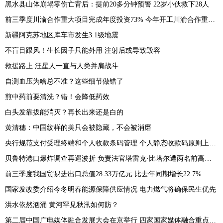
黑水县山体崩塌零伤亡背后：提前20多分钟预警 22岁小伙救下28人
前三季度川渝合作重大项目完成年度投资73% 今年开工川渝合作重大项目64个
新疆阿克苏地区库车市发生3.1级地震
不盲目跟风！生长因子只能外用 注射后或导致毁容
救援路上 汪星人一直与人类并肩战斗
自测血压为啥总不准？这些细节做错了
煎中药前要清洗？错！会降低药效
白头发靠拔能消灭？再长出来还是白的
黄清穗：中国纹样的美只会被隐藏，不会被消磨
央行规范支付受理终端和个人收款条码管理 个人静态收款码原则上禁用于远程收款
贝鲁特港口爆炸调查再遇波折 负责法官塔雷克·比塔尔遭两名前高官起诉
前三季度我国贸易进出口总值28.33万亿元 比去年同期增长22.7%
国家发改委介绍今冬明春能源保障供应情况 电力燃气将确保民生优先
洪水依然汹涌 黄河罕见秋汛如何防？
第二届中国广电媒体融合发展大会在京举行 四家国家媒体融合重点实验室携手亮相