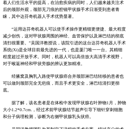
着人们生活水平的提高，在治愈疾病的同时，人们越来越关注术
后的颈部外观，颈部无刀痕的腔镜甲状腺手术日渐受到患者青
睐，其中达芬奇机器人手术优势显著。
“运用达芬奇机器人可以使手术操作更精细更便捷、最大程度
减少创伤，这对甲状腺周围的神经、血管保护以及淋巴结的彻底
清扫很重要。”吴国洋教授说，该院引进的这台达芬奇机器人手术
系统(Xi)是全球目前最先进的一代，也是厦门唯一一台。其精细
程度超过开放手术。同时，机器人可以高倍放大高清手术视野，
对于喉返神经和甲状旁腺的辨认更加精准。
经腋窝及胸乳入路使甲状腺癌合并颈部淋巴结转移的患者也
可以做到颈部完全无疤痕，而且手术更安全，淋巴结清扫更彻
底。
据了解，该名患者是在体检中发现甲状腺右叶肿物1月，肿物
大小1.2*0.7cm.，经过术前甲状腺结节超声引导下细针穿刺细胞
和分子病理检测，诊断为右侧甲状腺乳头状癌。