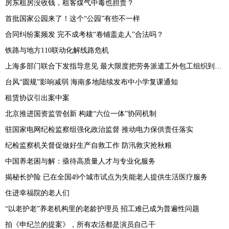
房东租房没收钱，租客煤气中毒也担责？
首批国家公园来了！这个“公园”有些不一样
合同纠纷案频发 完不成考核“卷铺盖走人”合法吗？
铁路与地方110联动化解线路危机
上海多部门联合下发指导意见 最大限度把劳务派遣工外包工组织到工会中来
台风“圆规”影响减弱 海南多地陆续发布中小学复课通知
租赁协议引出案中案
北京推进国资监管创新 构建“六位一体”协同机制
驻国家电网纪检监察组强化政治监督 推动电力保供责任落实
纪检监察机关督促做好生产自救工作 防汛救灾抢秋粮
中国养老困与解：亟待高质量人才与专业化服务
揭秘长护险 已在全国49个城市试点为失能老人提供生活医疗服务
住进幸福院的老人们
“以老护老”养老机构里的老龄护理员 招工难已成为普遍性问题
拍《申纪兰的提案》，所有农活都是演员自己干