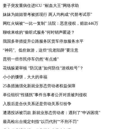
妻子突发重病住进ICU “献血大王”网络求助
妹妹为姐姐替考被抓现行 两人均构成“代替考试罪”
网红火锅被“一比一复制” 法院：恶意侵权，赔款446万
聊啥来啥的“偷听式服务”何时销声匿迹？
我国多举措提升公路服务区货车停放服务水平
“神药”、低价旅游，这些“坑老陷阱”要注意
昆明一些市民停车仍然“有点难”
花钱躲避审核 “防沉迷”如何防住“游戏租号”？
小小的馕饼，大大的幸福
25条措施强化新就业形态劳动者权益保障
单位组织“性骚扰”事件当事者公开对质被判侵权
入股后是合伙关系还是劳动关系引纷争
遭遇投诉被罚款 新就业形态劳动者：遇到了“申诉困境”
最高检出台规定剑指“以罚代刑”“不刑不罚”