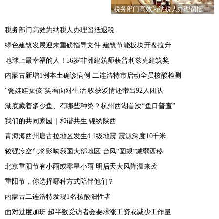
税务部门高效为纳税人办理留抵退税
税务部门高效为纳税人办理留抵退税
绿色建筑发展迎来重磅指导文件 建筑节能板块开盘拉升
地球上最幸福的人！56岁非洲建筑师获普利兹克建筑奖
内蒙古新增1例本土确诊病例 二连浩特市启动全员核酸检测
“瓷娃娃女孩”笑着面对生活 收获爱情还带出92人团队
湖底藏着多少鱼、有哪些种类？杭州西湖首次“鱼口普查”
我们的共同家园｜和谐共生 锦绣陕西
青海海西州唐古拉地区发生4.1级地震 震源深度10千米
较强冷空气将影响我国大部地区 台风“圆规”减弱西移
北京重阳节有小雨或零星小雨 明后天大风降温来袭
重阳节，你选择哪种方式陪伴他们？
内蒙古二连浩特发现1名核酸阳性者
面对过度加班 超半数受访者会要求涨工资或减少工作量