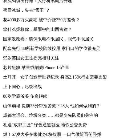
双流蜀镇出行难？人行桥汛期后开建
蜜雪冰城，失去“雪王”？
花4000多万买豪宅 被中介赚250万差价？
拿什么拯救你，暴雨中的山西古建？
国家发改委：确保限电不限居民，限气不限居民
配套先行 80所新学校陆续投用 家门口的学位很充足
95岁英国女王拄拐亮相引关注
芯片短缺 苹果或削减iPhone 13产量
土耳其一女子创造新世界纪录 身高2.15米行走需要支架
上下同心，尽锐出战
86岁学霸爷爷 传奇继续
山体崩塌 提前25分钟预警救下28人 他如何做到的？
成都大运会、垃圾分类……都是少先队员们关注的
礼遇“成都工匠” 绿色通道就医 地铁公交免费
燃！67岁大爷在家健身8块腹肌 一口气做近百俯卧撑