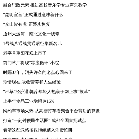
融合思政元素 推进高校音乐学专业声乐教学
“昆明宣言”正式通过意味着什么
“众山皆有虎”正逐步恢复
通州大运河：南北文化一线牵
1号线八通线贯通后征集新名儿
老字号重阳花糕上市了
前门草厂将现“零废循环”小院
时隔37年，消失许久的老点心回来了
珍惜现在,吸收营养和人生经验
“种草”经济退潮后 年轻人热衷于网上求“拔草”
上半年食品工业增幅达16%
网约车市场火热 从高德打车看聚合平台背后的算盘
打造“一刻钟便民生活圈” 成都全国首批试点
看清这些忽悠招数拒绝踏入消费陷阱