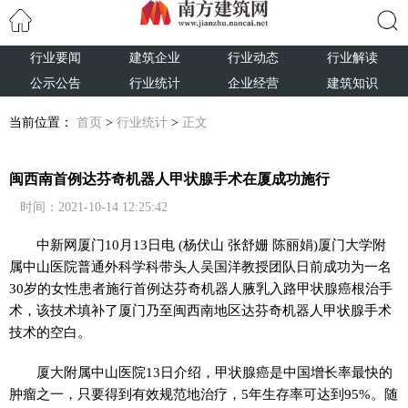
行业要闻
建筑企业
行业动态
行业解读
搜索
公示公告
行业统计
企业经营
建筑知识
当前位置：
首页
>
行业统计
>
正文
闽西南首例达芬奇机器人甲状腺手术在厦成功施行
时间：2021-10-14 12:25:42
中新网
厦门10月13日电 (杨伏山 张舒姗 陈丽娟)厦门大学附
属中山医院普通外科学科带头人吴国洋教授团队日前成功为一名
30岁的女性患者施行首例达芬奇机器人腋乳入路甲状腺癌根治手
术，该技术填补了厦门乃至闽西南地区达芬奇机器人甲状腺手术
技术的空白。
厦大附属中山医院13日介绍，甲状腺癌是中国增长率最快的
肿瘤之一，只要得到有效规范地治疗，5年生存率可达到95%。随