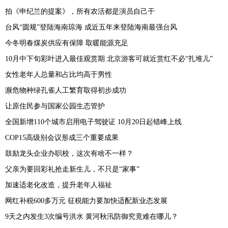
拍《申纪兰的提案》，所有农活都是演员自己干
台风“圆规”登陆海南琼海 成近五年来登陆海南最强台风
今冬明春煤炭供应有保障 取暖能源充足
10月中下旬彩叶进入最佳观赏期 北京游客可就近赏红不必“扎堆儿”
女性老年人总量和占比均高于男性
濒危物种绿孔雀人工繁育取得初步成功
让原住民参与国家公园生态管护
全国新增110个城市启用电子驾驶证 10月20日起错峰上线
COP15高级别会议形成三个重要成果
鼓励龙头企业办职校，这次有啥不一样？
父亲为要回彩礼抢走新生儿，不只是“家事”
加速适老化改造，提升老年人福祉
网红补税600多万元 征税能力要加快适配新业态发展
9天之内发生3次编号洪水 黄河秋汛防御究竟难在哪儿？