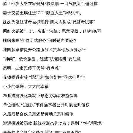
燃！67岁大爷在家健身8块腹肌 一口气做近百俯卧撑
妻子突发重病住进ICU “献血大王”网络求助
妹妹为姐姐替考被抓现行 两人均构成“代替考试罪”
网红火锅被“一比一复制” 法院：恶意侵权，赔款446万
聊啥来啥的“偷听式服务”何时销声匿迹？
我国多举措提升公路服务区货车停放服务水平
“神药”、低价旅游，这些“坑老陷阱”要注意
昆明一些市民停车仍然“有点难”
花钱躲避审核 “防沉迷”如何防住“游戏租号”？
小小的馕饼，大大的幸福
25条措施强化新就业形态劳动者权益保障
单位组织“性骚扰”事件当事者公开对质被判侵权
入股后是合伙关系还是劳动关系引纷争
遭遇投诉被罚款 新就业形态劳动者：遇到了“申诉困境”
最高检出台规定剑指“以罚代刑”“不刑不罚”