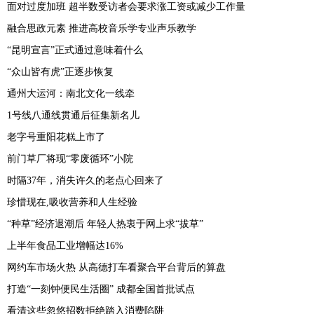
面对过度加班 超半数受访者会要求涨工资或减少工作量
融合思政元素 推进高校音乐学专业声乐教学
“昆明宣言”正式通过意味着什么
“众山皆有虎”正逐步恢复
通州大运河：南北文化一线牵
1号线八通线贯通后征集新名儿
老字号重阳花糕上市了
前门草厂将现“零废循环”小院
时隔37年，消失许久的老点心回来了
珍惜现在,吸收营养和人生经验
“种草”经济退潮后 年轻人热衷于网上求“拔草”
上半年食品工业增幅达16%
网约车市场火热 从高德打车看聚合平台背后的算盘
打造“一刻钟便民生活圈” 成都全国首批试点
看清这些忽悠招数拒绝踏入消费陷阱