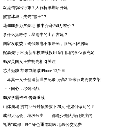
双流蜀镇出行难？人行桥汛期后开建
蜜雪冰城，失去“雪王”？
花4000多万买豪宅 被中介赚250万差价？
拿什么拯救你，暴雨中的山西古建？
国家发改委：确保限电不限居民，限气不限居民
配套先行 80所新学校陆续投用 家门口的学位很充足
95岁英国女王拄拐亮相引关注
芯片短缺 苹果或削减iPhone 13产量
土耳其一女子创造新世界纪录 身高2.15米行走需要支架
上下同心，尽锐出战
86岁学霸爷爷 传奇继续
山体崩塌 提前25分钟预警救下28人 他如何做到的？
成都大运会、垃圾分类……都是少先队员们关注的
礼遇“成都工匠” 绿色通道就医 地铁公交免费