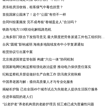
房东租房没收钱，租客煤气中毒也担责？
首批国家公园来了！这个“公园”有些不一样
合同纠纷案频发 完不成考核“卷铺盖走人”合法吗？
铁路与地方110联动化解线路危机
上海多部门联合下发指导意见 最大限度把劳务派遣工外包工组织到工会中来
台风“圆规”影响减弱 海南多地陆续发布中小学复课通知
租赁协议引出案中案
北京推进国资监管创新 构建“六位一体”协同机制
驻国家电网纪检监察组强化政治监督 推动电力保供责任落实
纪检监察机关督促做好生产自救工作 防汛救灾抢秋粮
中国养老困与解：亟待高质量人才与专业化服务
揭秘长护险 已在全国49个城市试点为失能老人提供生活医疗服务
住进幸福院的老人们
“以老护老”养老机构里的老龄护理员 招工难已成为普遍性问题