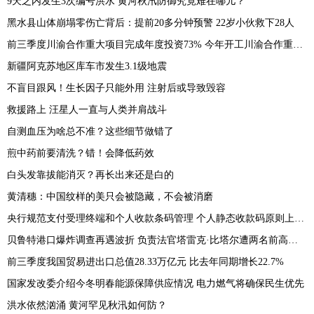
9天之内发生3次编号洪水 黄河秋汛防御究竟难在哪儿？
黑水县山体崩塌零伤亡背后：提前20多分钟预警 22岁小伙救下28人
前三季度川渝合作重大项目完成年度投资73% 今年开工川渝合作重大项目64个
新疆阿克苏地区库车市发生3.1级地震
不盲目跟风！生长因子只能外用 注射后或导致毁容
救援路上 汪星人一直与人类并肩战斗
自测血压为啥总不准？这些细节做错了
煎中药前要清洗？错！会降低药效
白头发靠拔能消灭？再长出来还是白的
黄清穗：中国纹样的美只会被隐藏，不会被消磨
央行规范支付受理终端和个人收款条码管理 个人静态收款码原则上禁用于远程收款
贝鲁特港口爆炸调查再遇波折 负责法官塔雷克·比塔尔遭两名前高官起诉
前三季度我国贸易进出口总值28.33万亿元 比去年同期增长22.7%
国家发改委介绍今冬明春能源保障供应情况 电力燃气将确保民生优先
洪水依然汹涌 黄河罕见秋汛如何防？