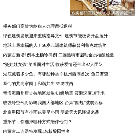
税务部门高效为纳税人办理留抵退税
税务部门高效为纳税人办理留抵退税
绿色建筑发展迎来重磅指导文件 建筑节能板块开盘拉升
地球上最幸福的人！56岁非洲建筑师获普利兹克建筑奖
内蒙古新增1例本土确诊病例 二连浩特市启动全员核酸检测
“瓷娃娃女孩”笑着面对生活 收获爱情还带出92人团队
湖底藏着多少鱼、有哪些种类？杭州西湖首次“鱼口普查”
我们的共同家园｜和谐共生 锦绣陕西
青海海西州唐古拉地区发生4.1级地震 震源深度10千米
较强冷空气将影响我国大部地区 台风“圆规”减弱西移
北京重阳节有小雨或零星小雨 明后天大风降温来袭
重阳节，你选择哪种方式陪伴他们？
内蒙古二连浩特发现1名核酸阳性者