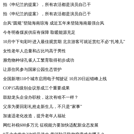
拍《申纪兰的提案》，所有农活都是演员自己干
拍《申纪兰的提案》，所有农活都是演员自己干
台风“圆规”登陆海南琼海 成近五年来登陆海南最强台风
今冬明春煤炭供应有保障 取暖能源充足
10月中下旬彩叶进入最佳观赏期 北京游客可就近赏红不必“扎堆儿”
女性老年人总量和占比均高于男性
濒危物种绿孔雀人工繁育取得初步成功
让原住民参与国家公园生态管护
全国新增110个城市启用电子驾驶证 10月20日起错峰上线
COP15高级别会议形成三个重要成果
鼓励龙头企业办职校，这次有啥不一样？
父亲为要回彩礼抢走新生儿，不只是“家事”
加速适老化改造，提升老年人福祉
网红补税600多万元 征税能力要加快适配新业态发展