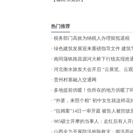
标签：
热门推荐
·
税务部门高效为纳税人办理留抵退税
·
绿色建筑发展迎来重磅指导文件 建筑
·
南同蒲铁路昌源河大桥下行线实现抢通
·
河北衡水旅发大会开启 “云展览、云
·
贵州村寨融入交通网
·
多地提前供暖！你所在的地方供暖了
·
“外婆，来照个相” 初中女生就这样花
·
“拉姆案”14日一审开庭 被告人被控故
·
985硕士开摩的当事人：走红后有人
·
山西全力开展防汛抢险救灾：闻汛而动