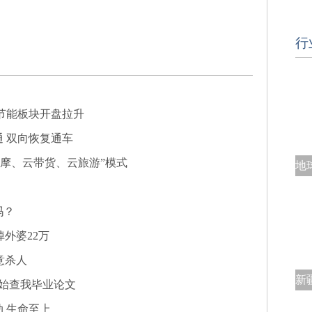
行
节能板块开盘拉升
 双向恢复通车
观摩、云带货、云旅游”模式
吗？
掉外婆22万
意杀人
开始查我毕业论文
 生命至上