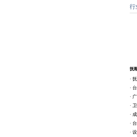
行
·
抚
·
台
·
广
·
卫
·
成
·
台
·
设