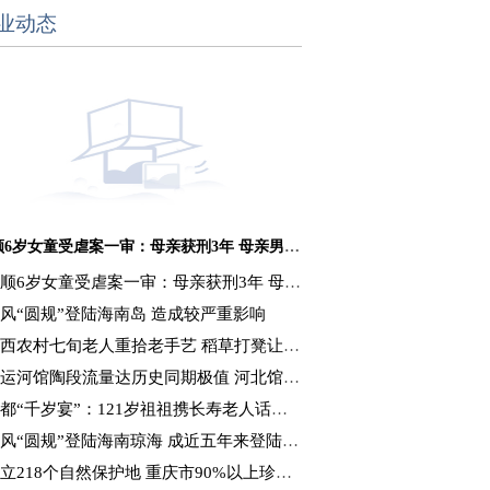
业动态
抚顺6岁女童受虐案一审：母亲获刑3年 母亲男友获刑16年
顺6岁女童受虐案一审：母亲获刑3年 母亲男友获刑16年
风“圆规”登陆海南岛 造成较严重影响
西农村七旬老人重拾老手艺 稻草打凳让秸秆“变废为宝”
运河馆陶段流量达历史同期极值 河北馆陶抗洪抢收
都“千岁宴”：121岁祖祖携长寿老人话重阳
风“圆规”登陆海南琼海 成近五年来登陆海南最强台风
立218个自然保护地 重庆市90%以上珍稀濒危野生动植物获保护