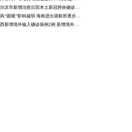
尔滨市新增治愈出院本土新冠肺炎确诊病例4例
风“圆规”影响减弱 海南进出港航班逐步恢复
西新增境外输入确诊病例2例 新增境外输入无症状感染者4例