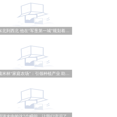
从东北到西北 他在“军垦第一城”规划着城建未来
西藏米林“家庭农场”：引领种植产业 助力乡村振兴
大雨洪水中的这7个瞬间，让我们流泪了……