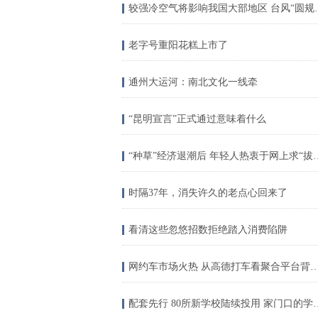
较强冷空气将影响
老字号重阳花糕上市了
通州大运河：南北文化一线牵
“昆明宣言”正式通过意味着什么
“种草”经济退潮后 
时隔37年，消失许久的老点心回来了
看清这些忽悠招数拒绝踏入消费陷阱
网约车市场火热 从高德打车看聚合平
配套先行 80所新学校