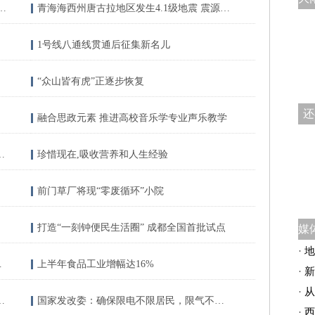
我国大部地区 台风“圆规”减弱西移
青海海西州唐古拉地区发生4.1级地震 震源深度10千米
1号线八通线贯通后征集新名儿
“众山皆有虎”正逐步恢复
还
融合思政元素 推进高校音乐学专业声乐教学
年轻人热衷于网上求“拔草”
珍惜现在,吸收营养和人生经验
前门草厂将现“零废循环”小院
打造“一刻钟便民生活圈” 成都全国首批试点
·
地
台背后的算盘
上半年食品工业增幅达16%
·
新
·
从
陆续投用 家门口的学位很充足
国家发改委：确保限电不限居民，限气不限居民
·
西