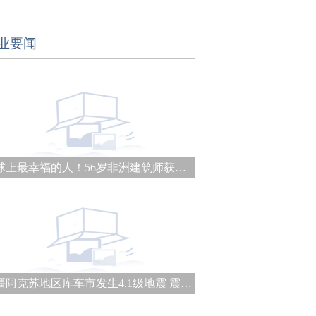
业要闻
地球上最幸福的人！56岁非洲建筑师获普利兹克建筑奖
新疆阿克苏地区库车市发生4.1级地震 震源深度21千米