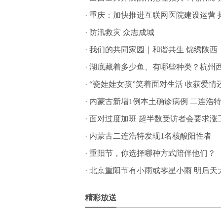
·
重庆：加快推进互联网医院建设运营 
·
防汛救灾 众志成城
·
我们的共同家园｜和谐共生 锦绣陕西
·
湖底藏着多少鱼、有哪些种类？杭州西
·
“瓷娃娃女孩”笑着面对生活 收获爱情
·
内蒙古新增1例本土确诊病例 二连浩
·
面对过度加班 超半数受访者会要求涨
·
内蒙古二连浩特发现1名核酸阳性者
·
重阳节，你选择哪种方式陪伴他们？
·
北京重阳节有小雨或零星小雨 明后天
精彩放送