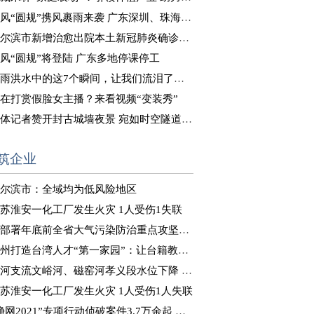
风“圆规”携风裹雨来袭 广东深圳、珠海等地停课停工
尔滨市新增治愈出院本土新冠肺炎确诊病例8例
风“圆规”将登陆 广东多地停课停工
雨洪水中的这7个瞬间，让我们流泪了……
在打赏假脸女主播？来看视频“变装秀”
体记者赞开封古城墙夜景 宛如时空隧道式“穿越”体验
筑企业
尔滨市：全域均为低风险地区
苏淮安一化工厂发生火灾 1人受伤1失联
部署年底前全省大气污染防治重点攻坚工作
州打造台湾人才“第一家园”：让台籍教师“来得了、留得下”
河支流文峪河、磁窑河孝义段水位下降 正在推进决口封堵
苏淮安一化工厂发生火灾 1人受伤1人失联
净网2021”专项行动侦破案件3.7万余起 抓获嫌犯8万余人