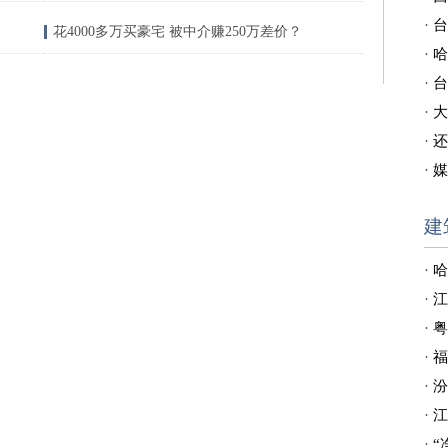
·
台
花4000多万买豪宅 被中介赚250万差价？
·
哈
·
台
·
大
·
还
·
媒
建
·
哈
·
江
·
粤
·
福
·
汾
·
江
·
“