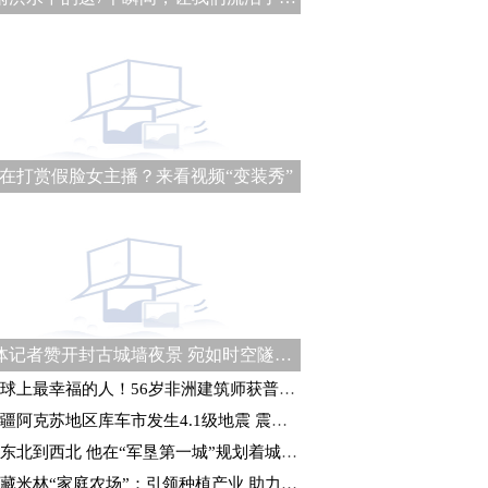
在打赏假脸女主播？来看视频“变装秀”
媒体记者赞开封古城墙夜景 宛如时空隧道式“穿越”体验
球上最幸福的人！56岁非洲建筑师获普利兹克建筑奖
疆阿克苏地区库车市发生4.1级地震 震源深度21千米
东北到西北 他在“军垦第一城”规划着城建未来
藏米林“家庭农场”：引领种植产业 助力乡村振兴