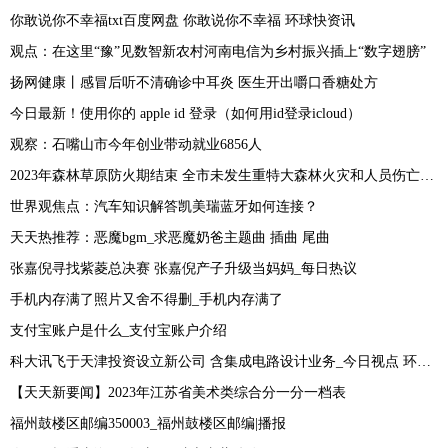
你敢说你不幸福txt百度网盘 你敢说你不幸福 环球快资讯
观点：在这里“豫”见数智新农村河南电信为乡村振兴插上“数字翅膀”
扬网健康丨感冒后听不清确诊中耳炎 医生开出嚼口香糖处方
今日最新！使用你的 apple id 登录（如何用id登录icloud）
观察：石嘴山市今年创业带动就业6856人
2023年森林草原防火期结束 全市未发生重特大森林火灾和人员伤亡事故
世界观焦点：汽车知识解答凯美瑞蓝牙如何连接？
天天热推荐：恶魔bgm_求恶魔奶爸主题曲 插曲 尾曲
张嘉倪寻找紫菱总决赛 张嘉倪产子升级当妈妈_每日热议
手机内存满了照片又舍不得删_手机内存满了
支付宝账户是什么_支付宝账户介绍
科大讯飞于天津投资设立新公司 含集成电路设计业务_今日视点 环球今头条
【天天新要闻】2023年江苏省美术类综合分一分一档表
福州鼓楼区邮编350003_福州鼓楼区邮编|播报