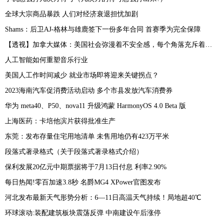
全球大宗商品暴跌 人们对经济衰退担忧加剧
Shams：后卫AJ-格林与雄鹿签下一份多年合同 首赛季为完全保障
【透视】加拿大媒体：美国社会弥漫着不安全感，每个角落充斥着恐惧
人工智能如何重塑音乐行业
美国人工作时间减少 就业市场即将迎来关键拐点？
2023海南汽车促消费活动启动 多个市县发放汽车消费券
华为 meta40、P50、nova11 升级鸿蒙 HarmonyOS 4.0 Beta 版
上海医药：卡培他滨片获得批准生产
东莞：发布存量住宅用地清单 未售用地仍有423万平米
段落式著录格式（关于段落式著录格式介绍）
保利发展20亿元中期票据将于7月13日付息 利率2.90%
每日热闻!零百加速3.8秒 名爵MG4 XPower官图发布
河北发布最新天气形势分析：6—11日高温天气持续！局地超40℃
环球滚动:装配建筑板块震荡反弹 中南建设午后涨停