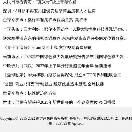
人民日报看青海：“复兴号”驶上青藏铁路
深圳：8月起不再安排建设安居型商品房和人才住房
全球今亮点！采样率和采样点数的关系_采样率
全球头条：三大利好！耶伦本周访华，A股大涨恒生科技暴涨近4%，人民币止跌
逆水寒手游东东的秘密奇遇攻略 东东的秘密奇遇任务触发位置分享[多图]
《青十字病院》steam页面上线 文字视觉冒险解谜
当前速读：2023年中国绿色算力发展研究报告发布 我国绿色算力发展态势良好
中欧班列（武汉）2023年上半年开行量超去年全年 当前速讯
【全球独家】华为和赛力斯联盟再深化 成立AITO问界销服联合工作组
“公园+商业+消费”带动就业 经济效益逐步显现|全球快播
世界今热点：快速解冻的方法
世体：巴萨有望获得2025年新世俱杯的一个参赛席位 今日播报
Copyright © 2015-2022 南方建筑网版权所有 备案号：
粤ICP备18023326号-21
联系邮
箱：855 729 8@qq.com