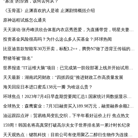
“寡淡”的汾酒，该何去何从？
《玉骨遥》止渊喜欢的人是谁 止渊剧情概括介绍
原神远程试炼怎么通关
天天滚动:张丹峰洪欣合体逛内衣店秀恩爱，为直播带货，明星夫妻只剩利益？
投资基金风险很高吗？为什么这么多人买基金？|环球热闻
比亚迪首款智能车30万开卖，标配L2++，腾势N7做了违背王传福的决定 世界播报
野猪等被“除名”
世界报道:“IT运维大脑”项目：已完成第一阶段部署上线并开始试用测试
天天最新：湖南武冈财政：“四抓四促”推进财政工作高质量发展
海关回应日本进口蜜瓜138元一瓣 为啥这么贵？
环球焦点！2023年7月4日早盘期货要闻汇总1.国家统计局数据显示，据对全国流通领域9大类50种重要生产资料市场价格的监测显示，2023年6月下旬与6月中旬相比，19种产品价格上涨，25种下降，6种持平
全球热文：森鹰窗业：7月3日融资买入189.98万元，融资融券余额2601.14万元
油运跟踪点评：贸易格局变乱交织，下半年看好运价上行 焦点热文
159周！韩国名将高真荣打破高尔夫女子世界排名第一累计时长纪录
天天观热点：键凯科技：目前公司有使用聚乙二醇衍生物作为连接子的早期研发项目客户 产生收入较少