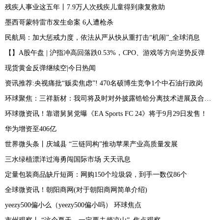
残疾人事业这五年丨7.9万人次残疾儿童得到康复救助
墨西哥蒙特雷市发生命案 6人遭枪杀
民航局：加大惩戒力度，依法从严从快从重打击“机闹”_全球消息
【】A股午盘 | 沪指冲高回落跌0.53%，CPO、游戏等方向逆势反弹
现货黄金反弹继续空|今日热闻
资讯推荐:央视痛批“贩卖焦虑”! 470名硕博生竞争1个中石油行政岗
环球聚焦：三祥新材：我司将及时对外披露锆铪分离技术进展及合作情况
环球微资讯！靠谱舅舅党曝《EA Sports FC 24》将于9月29日发售！
华为增资至406亿
世界微头条丨庆城县 “三链同构”推动苹果产业高质量发展
三水绿植漂洋过海勇闯国际市场 天天讯息
定量包装商品缺斤短两：网购150个垃圾袋，到手一数仅86个
全球微资讯！朝阳商网(对于朝阳商网简单介绍)
yeezy500偏小么（yeezy500偏小吗） 环球焦点