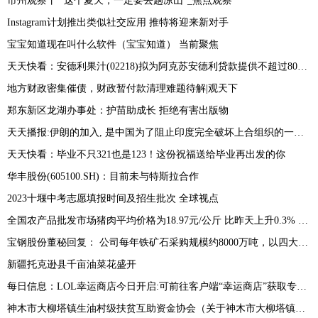
市州观察丨 “这个夏天，一定要去趟凉山”_焦点观察
Instagram计划推出类似社交应用 推特将迎来新对手
宝宝知道现在叫什么软件（宝宝知道） 当前聚焦
天天快看：安德利果汁(02218)拟为阿克苏安德利贷款提供不超过8000万元的连带责任保证担保
地方财政密集催债，财政暂付款清理难题待解|观天下
郑东新区龙湖办事处：护苗助成长 拒绝有害出版物
天天播报:伊朗的加入, 是中国为了阻止印度完全破坏上合组织的一次努力!
天天快看：毕业不只321也是123！这份祝福送给毕业再出发的你
华丰股份(605100.SH)：目前未与特斯拉合作
2023十堰中考志愿填报时间及招生批次 全球视点
全国农产品批发市场猪肉平均价格为18.97元/公斤 比昨天上升0.3% 最新
宝钢股份董秘回复： 公司每年铁矿石采购规模约8000万吨，以四大矿为主，近年来公司积极拓展非主流矿山资源-环球看热讯
新疆托克逊县千亩油菜花盛开
每日信息：LOL幸运商店今日开启:可前往客户端“幸运商店”获取专属皮肤折扣
神木市大柳塔镇生油村级扶贫互助资金协会（关于神木市大柳塔镇生油村级扶贫互助资金协会介绍）