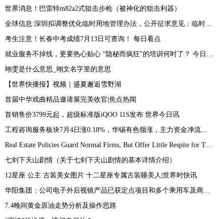
世界消息！巴雷特m82a2式狙击步枪（被神化的狙击利器）
全球信息:深圳拟调整优化临时用地管理办法，公开征求意见：临时用地使用期限一般不超过2年
考生注意！长春中考成绩7月13日可查询！ 每日看点
就业服务不掉线，更要热心贴心 “隐秘而疯狂”的培训何时了？ 今日快讯
翊雯是什么意思_翊文名字里的意思
【世界快播报】视频｜盛夏邂逅雪野湖
首届中华戏曲精品邀请展完美收官|焦点热闻
首销售价3799元起，超级标准版iQOO 11S发布 世界今日讯
工程咨询服务板块7月4日涨0.18%，华锡有色领涨，主力资金净流出8419.79万元
Real Estate Policies Guard Normal Firms, But Offer Little Respite for Troubled Ones|环球快播报
七剑下天山剧情（关于七剑下天山剧情的基本详情介绍）
12星座 公主 古装美女图片 十二星座专属古装睡美人|世界时快讯
华阳集团：公司电子外后视镜产品已获定点项目和多个乘用车及商用车预研项目_今日热议
7.4晚间黄金原油走势分析及操作思路