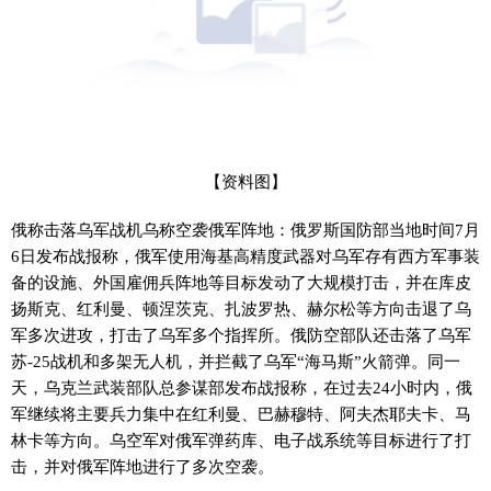
【资料图】
俄称击落乌军战机乌称空袭俄军阵地：俄罗斯国防部当地时间7月
6日发布战报称，俄军使用海基高精度武器对乌军存有西方军事装
备的设施、外国雇佣兵阵地等目标发动了大规模打击，并在库皮
扬斯克、红利曼、顿涅茨克、扎波罗热、赫尔松等方向击退了乌
军多次进攻，打击了乌军多个指挥所。俄防空部队还击落了乌军
苏-25战机和多架无人机，并拦截了乌军“海马斯”火箭弹。同一
天，乌克兰武装部队总参谋部发布战报称，在过去24小时内，俄
军继续将主要兵力集中在红利曼、巴赫穆特、阿夫杰耶夫卡、马
林卡等方向。乌空军对俄军弹药库、电子战系统等目标进行了打
击，并对俄军阵地进行了多次空袭。