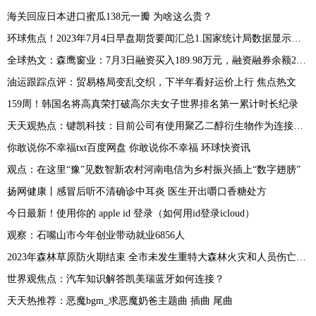
海关回应日本进口蜜瓜138元一瓣 为啥这么贵？
环球焦点！2023年7月4日早盘期货要闻汇总1.国家统计局数据显示，据对全国流通领域9大类50种重要生产资料市场价格的监测显示，2023年6月下旬与6月中旬相比，19种产品价格上涨，25种下降，6种持平
全球热文：森鹰窗业：7月3日融资买入189.98万元，融资融券余额2601.14万元
油运跟踪点评：贸易格局变乱交织，下半年看好运价上行 焦点热文
159周！韩国名将高真荣打破高尔夫女子世界排名第一累计时长纪录
天天观热点：键凯科技：目前公司有使用聚乙二醇衍生物作为连接子的早期研发项目客户 产生收入较少
你敢说你不幸福txt百度网盘 你敢说你不幸福 环球快资讯
观点：在这里“豫”见数智新农村河南电信为乡村振兴插上“数字翅膀”
扬网健康丨感冒后听不清确诊中耳炎 医生开出嚼口香糖处方
今日最新！使用你的 apple id 登录（如何用id登录icloud）
观察：石嘴山市今年创业带动就业6856人
2023年森林草原防火期结束 全市未发生重特大森林火灾和人员伤亡事故
世界观焦点：汽车知识解答凯美瑞蓝牙如何连接？
天天热推荐：恶魔bgm_求恶魔奶爸主题曲 插曲 尾曲