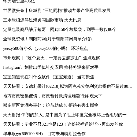
华为增资至406亿
世界微头条丨庆城县 “三链同构”推动苹果产业高质量发展
三水绿植漂洋过海勇闯国际市场 天天讯息
定量包装商品缺斤短两：网购150个垃圾袋，到手一数仅86个
全球微资讯！朝阳商网(对于朝阳商网简单介绍)
yeezy500偏小么（yeezy500偏小吗） 环球焦点
市州观察丨 “这个夏天，一定要去趟凉山”_焦点观察
Instagram计划推出类似社交应用 推特将迎来新对手
宝宝知道现在叫什么软件（宝宝知道） 当前聚焦
天天快看：安德利果汁(02218)拟为阿克苏安德利贷款提供不超过8000万元的连带责任保证担保
地方财政密集催债，财政暂付款清理难题待解|观天下
郑东新区龙湖办事处：护苗助成长 拒绝有害出版物
天天播报:伊朗的加入, 是中国为了阻止印度完全破坏上合组织的一次努力!
天天快看：毕业不只321也是123！这份祝福送给毕业再出发的你
华丰股份(605100.SH)：目前未与特斯拉合作