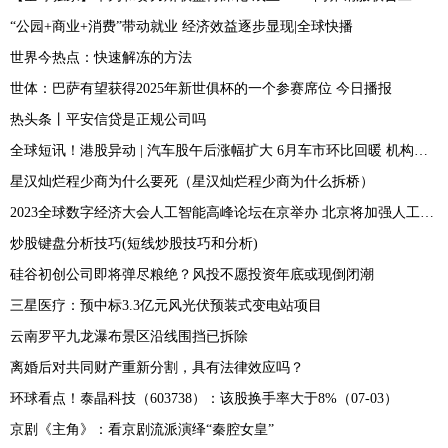
“公园+商业+消费”带动就业 经济效益逐步显现|全球快播
世界今热点：快速解冻的方法
世体：巴萨有望获得2025年新世俱杯的一个参赛席位 今日播报
热头条丨平安信贷是正规公司吗
全球短讯！港股异动 | 汽车股午后涨幅扩大 6月车市环比回暖 机构看好新能源车对传统燃油汽车加速替代
星汉灿烂程少商为什么要死（星汉灿烂程少商为什么拆桥）
2023全球数字经济大会人工智能高峰论坛在京举办 北京将加强人工智能政策创新和标准引领-当前短讯
炒股键盘分析技巧(短线炒股技巧和分析)
硅谷初创公司即将弹尽粮绝？风投不愿投资年底或现倒闭潮
三星医疗：预中标3.3亿元风光伏预装式变电站项目
云南罗平九龙瀑布景区沿线围挡已拆除
离婚后对共同财产重新分割，具有法律效应吗？
环球看点！泰晶科技（603738）：该股换手率大于8%（07-03）
京剧《主角》：看京剧流派演绎“秦腔女皇”