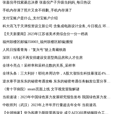
张嘉倪寻找紫菱总决赛 张嘉倪产子升级当妈妈_每日热议
手机内存满了照片又舍不得删_手机内存满了
支付宝账户是什么_支付宝账户介绍
科大讯飞于天津投资设立新公司 含集成电路设计业务_今日视点 环球今头条
【天天新要闻】2023年江苏省美术类综合分一分一档表
福州鼓楼区邮编350003_福州鼓楼区邮编|播报
人民日报看青海：“复兴号”驶上青藏铁路
深圳：8月起不再安排建设安居型商品房和人才住房
全球今亮点！采样率和采样点数的关系_采样率
全球头条：三大利好！耶伦本周访华，A股大涨恒生科技暴涨近4%，人民币止跌
逆水寒手游东东的秘密奇遇攻略 东东的秘密奇遇任务触发位置分享[多图]
《青十字病院》steam页面上线 文字视觉冒险解谜
当前速读：2023年中国绿色算力发展研究报告发布 我国绿色算力发展态势良好
中欧班列（武汉）2023年上半年开行量超去年全年 当前速讯
【全球独家】华为和赛力斯联盟再深化 成立AITO问界销服联合工作组