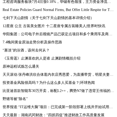
工程咨询服务板块7月4日涨0.18%，华锡有色领涨，主力资金净流出8419.79万元
Real Estate Policies Guard Normal Firms, But Offer Little Respite for Troubled Ones|环球快播报
七剑下天山剧情（关于七剑下天山剧情的基本详情介绍）
12星座 公主 古装美女图片 十二星座专属古装睡美人|世界时快讯
华阳集团：公司电子外后视镜产品已获定点项目和多个乘用车及商用车预研项目_今日热议
7.4晚间黄金原油走势分析及操作思路
“寡淡”的汾酒，该何去何从？
《玉骨遥》止渊喜欢的人是谁 止渊剧情概括介绍
原神远程试炼怎么通关
天天滚动:张丹峰洪欣合体逛内衣店秀恩爱，为直播带货，明星夫妻只剩利益？
投资基金风险很高吗？为什么这么多人买基金？|环球热闻
比亚迪首款智能车30万开卖，标配L2++，腾势N7做了违背王传福的决定 世界播报
野猪等被“除名”
世界报道:“IT运维大脑”项目：已完成第一阶段部署上线并开始试用测试
天天最新：湖南武冈财政：“四抓四促”推进财政工作高质量发展