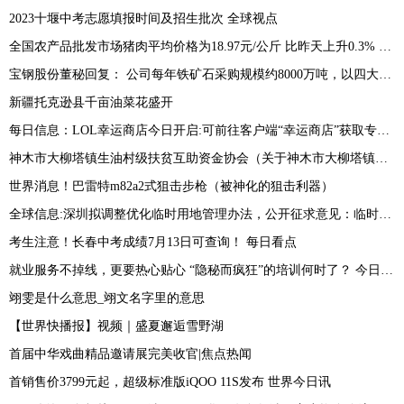
2023十堰中考志愿填报时间及招生批次 全球视点
全国农产品批发市场猪肉平均价格为18.97元/公斤 比昨天上升0.3% 最新
宝钢股份董秘回复： 公司每年铁矿石采购规模约8000万吨，以四大矿为主，近年来公司积极拓展非主流矿山资源-环球看热讯
新疆托克逊县千亩油菜花盛开
每日信息：LOL幸运商店今日开启:可前往客户端“幸运商店”获取专属皮肤折扣
神木市大柳塔镇生油村级扶贫互助资金协会（关于神木市大柳塔镇生油村级扶贫互助资金协会介绍）
世界消息！巴雷特m82a2式狙击步枪（被神化的狙击利器）
全球信息:深圳拟调整优化临时用地管理办法，公开征求意见：临时用地使用期限一般不超过2年
考生注意！长春中考成绩7月13日可查询！ 每日看点
就业服务不掉线，更要热心贴心 “隐秘而疯狂”的培训何时了？ 今日快讯
翊雯是什么意思_翊文名字里的意思
【世界快播报】视频｜盛夏邂逅雪野湖
首届中华戏曲精品邀请展完美收官|焦点热闻
首销售价3799元起，超级标准版iQOO 11S发布 世界今日讯