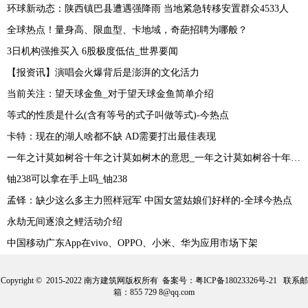
环球新动态：陕西镇巴县遭遇强降雨 当地紧急转移安置群众4533人
全球热点！量身高、限血型、卡地域，奇葩招聘为哪般？
3日机构强推买入 6股极度低估_世界要闻
【报资讯】演唱会火爆背后是澎湃的文化活力
当前关注：望天球金鱼_对于望天球金鱼简单介绍
等式的性质是什么(含有等号的式子叫做等式)-今热点
卡特：现在的湖人啥都不缺 AD需要打出最佳表现
一年之计莫如树谷十年之计莫如树木的意思_一年之计莫如树谷十年之计终身之计
铀238可以拿在手上吗_铀238
孟铎：缺少这么多主力照样冠军 中国女篮姑娘们好样的-全球今热点
永劫无间逐浪之鲤活动介绍
中国移动广东App在vivo、OPPO、小米、华为应用市场下架
Copyright © 2015-2022 南方建筑网版权所有 备案号：
粤ICP备18023326号-21
联系邮
箱：855 729 8@qq.com