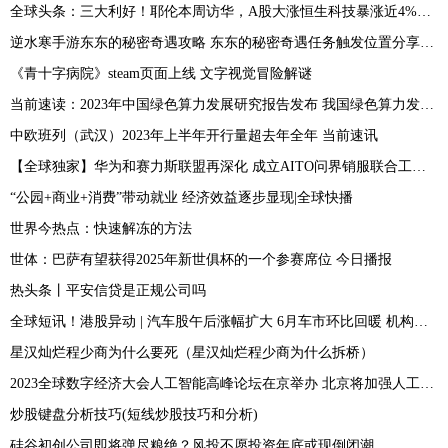
全球头条：三大利好！耶伦本周访华，A股大涨恒生科技暴涨近4%，人民币止跌
逆水寒手游东东的秘密奇遇攻略 东东的秘密奇遇任务触发位置分享[多图]
《青十字病院》steam页面上线 文字视觉冒险解谜
当前速读：2023年中国绿色算力发展研究报告发布 我国绿色算力发展态势良好
中欧班列（武汉）2023年上半年开行量超去年全年 当前速讯
【全球独家】华为和赛力斯联盟再深化 成立AITO问界销服联合工作组
“公园+商业+消费”带动就业 经济效益逐步显现|全球快播
世界今热点：快速解冻的方法
世体：巴萨有望获得2025年新世俱杯的一个参赛席位 今日播报
热头条丨平安信贷是正规公司吗
全球短讯！港股异动 | 汽车股午后涨幅扩大 6月车市环比回暖 机构看好新能源车对传统燃油汽车加速替代
星汉灿烂程少商为什么要死（星汉灿烂程少商为什么拆桥）
2023全球数字经济大会人工智能高峰论坛在京举办 北京将加强人工智能政策创新和标准引领-当前短讯
炒股键盘分析技巧(短线炒股技巧和分析)
硅谷初创公司即将弹尽粮绝？风投不愿投资年底或现倒闭潮