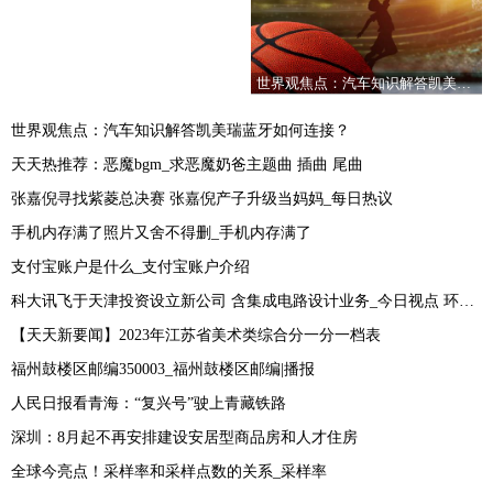
世界观焦点：汽车知识解答凯美瑞蓝牙如何连接？
世界观焦点：汽车知识解答凯美瑞蓝牙如何连接？
天天热推荐：恶魔bgm_求恶魔奶爸主题曲 插曲 尾曲
张嘉倪寻找紫菱总决赛 张嘉倪产子升级当妈妈_每日热议
手机内存满了照片又舍不得删_手机内存满了
支付宝账户是什么_支付宝账户介绍
科大讯飞于天津投资设立新公司 含集成电路设计业务_今日视点 环球今头条
【天天新要闻】2023年江苏省美术类综合分一分一档表
福州鼓楼区邮编350003_福州鼓楼区邮编|播报
人民日报看青海：“复兴号”驶上青藏铁路
深圳：8月起不再安排建设安居型商品房和人才住房
全球今亮点！采样率和采样点数的关系_采样率