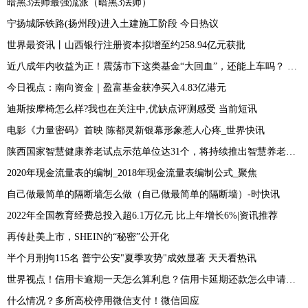
暗黑3法师最强流派（暗黑3法师）
宁扬城际铁路(扬州段)进入土建施工阶段 今日热议
世界最资讯丨山西银行注册资本拟增至约258.94亿元获批
近八成年内收益为正！震荡市下这类基金“大回血”，还能上车吗？ 世界看点
今日视点：南向资金｜盈富基金获净买入4.83亿港元
迪斯按摩椅怎么样?我也在关注中,优缺点评测感受 当前短讯
电影《力量密码》首映 陈都灵新银幕形象惹人心疼_世界快讯
陕西国家智慧健康养老试点示范单位达31个，将持续推出智慧养老应用场景 焦点
2020年现金流量表的编制_2018年现金流量表编制公式_聚焦
自己做最简单的隔断墙怎么做（自己做最简单的隔断墙）-时快讯
2022年全国教育经费总投入超6.1万亿元 比上年增长6%|资讯推荐
再传赴美上市，SHEIN的“秘密”公开化
半个月刑拘115名 普宁公安"夏季攻势"成效显著 天天看热讯
世界视点！信用卡逾期一天怎么算利息？信用卡延期还款怎么申请？-天天热文
什么情况？多所高校停用微信支付！微信回应