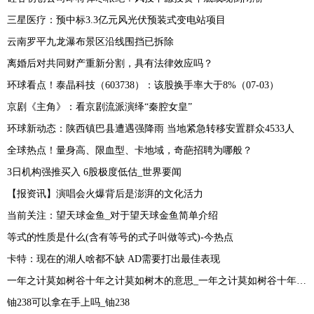
三星医疗：预中标3.3亿元风光伏预装式变电站项目
云南罗平九龙瀑布景区沿线围挡已拆除
离婚后对共同财产重新分割，具有法律效应吗？
环球看点！泰晶科技（603738）：该股换手率大于8%（07-03）
京剧《主角》：看京剧流派演绎“秦腔女皇”
环球新动态：陕西镇巴县遭遇强降雨 当地紧急转移安置群众4533人
全球热点！量身高、限血型、卡地域，奇葩招聘为哪般？
3日机构强推买入 6股极度低估_世界要闻
【报资讯】演唱会火爆背后是澎湃的文化活力
当前关注：望天球金鱼_对于望天球金鱼简单介绍
等式的性质是什么(含有等号的式子叫做等式)-今热点
卡特：现在的湖人啥都不缺 AD需要打出最佳表现
一年之计莫如树谷十年之计莫如树木的意思_一年之计莫如树谷十年之计终身之计
铀238可以拿在手上吗_铀238