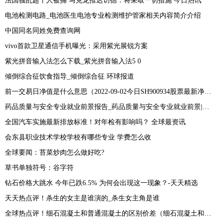
法国骚乱超千人被捕 马克龙推迟访德：将采取一切措施 今日热讯
电池检测电路_电池医生电池专业检测维护管家相关内容简介介绍
中国同名同姓免费查询网
vivo首款卫星通信手机曝光：采用紫光展锐方案
紫光拼音输入法怎么下载_紫光拼音输入法5 0
倾倒综合征饮食指导_倾倒综合征 环球报道
前一交易日净值是什么意思（2022-09-02今日SH900934股票最新净值和交易情况） 当前热门
药品质量与安全专业就业前景报告_药品质量与安全专业就业前景|世界短讯
全国汽车实施最新排放标准！对年检有影响吗？ 全球最资讯
会东县职业技术学校学校有哪些专业 学费怎么收
全球要闻：苔菜炒肉怎么做好吃?
草书单独符号：谷字符
钻石价格大跳水 今年已跌6.5% 为何会出现这一现象？-天天精选
天天热点评！杀生的女主是谁演的_杀生女主角是谁
全球热点评！细石混凝土和普通混凝土的区别价差（细石混凝土和普通混凝土的区别有哪些）