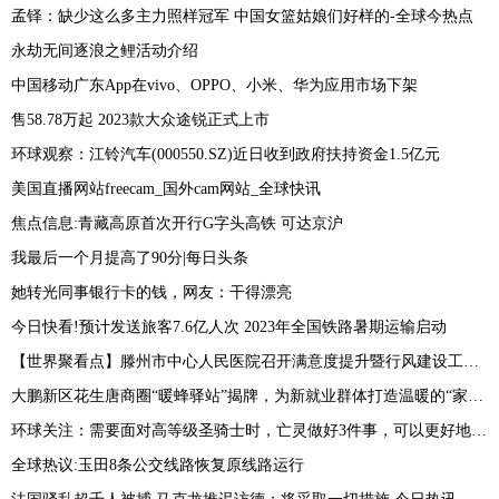
孟铎：缺少这么多主力照样冠军 中国女篮姑娘们好样的-全球今热点
永劫无间逐浪之鲤活动介绍
中国移动广东App在vivo、OPPO、小米、华为应用市场下架
售58.78万起 2023款大众途锐正式上市
环球观察：江铃汽车(000550.SZ)近日收到政府扶持资金1.5亿元
美国直播网站freecam_国外cam网站_全球快讯
焦点信息:青藏高原首次开行G字头高铁 可达京沪
我最后一个月提高了90分|每日头条
她转光同事银行卡的钱，网友：干得漂亮
今日快看!预计发送旅客7.6亿人次 2023年全国铁路暑期运输启动
【世界聚看点】滕州市中心人民医院召开满意度提升暨行风建设工作会议
大鹏新区花生唐商圈“暖蜂驿站”揭牌，为新就业群体打造温暖的“家”_焦点讯息
环球关注：需要面对高等级圣骑士时，亡灵做好3件事，可以更好地保护侍僧
全球热议:玉田8条公交线路恢复原线路运行