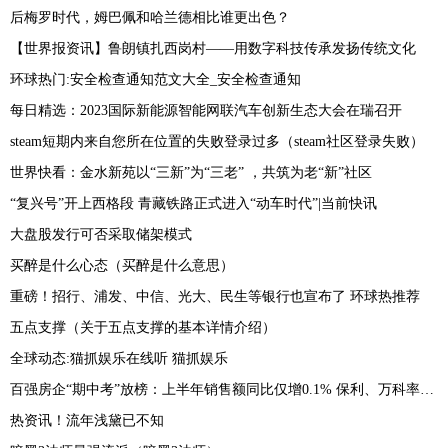
后梅罗时代，姆巴佩和哈兰德相比谁更出色？
【世界报资讯】鲁朗镇扎西岗村——用数字科技传承发扬传统文化
环球热门:安全检查通知范文大全_安全检查通知
每日精选：2023国际新能源智能网联汽车创新生态大会在瑞召开
steam短期内来自您所在位置的失败登录过多（steam社区登录失败）
世界快看：金水新苑以“三新”为“三老” ，共筑为老“新”社区
“复兴号”开上西格段 青藏铁路正式进入“动车时代”|当前快讯
大盘股发行可否采取储架模式
买醉是什么心态（买醉是什么意思）
重磅！招行、浦发、中信、光大、民生等银行也宣布了 环球热推荐
五点支撑（关于五点支撑的基本详情介绍）
全球动态:猫抓娱乐在线听 猫抓娱乐
百强房企“期中考”放榜：上半年销售额同比仅增0.1% 保利、万科率先迈入2000亿阵营-热门看点
热资讯！流年浅黛已不知