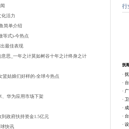
要闻
行
文化活力
鱼简单介绍
等式)-今热点
打出最佳表现
的意思_一年之计莫如树谷十年之计终身之计
·
抚
女篮姑娘们好样的-全球今热点
·
台
·
广
、小米、华为应用市场下架
·
卫
·
成
·
台
日收到政府扶持资金1.5亿元
·
设
_全球快讯