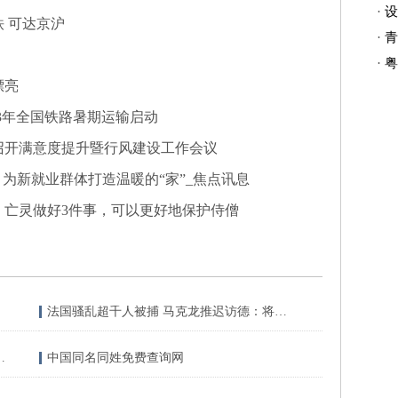
·
设
 可达京沪
·
青
·
粤
漂亮
023年全国铁路暑期运输启动
召开满意度提升暨行风建设工作会议
为新就业群体打造温暖的“家”_焦点讯息
，亡灵做好3件事，可以更好地保护侍僧
法国骚乱超千人被捕 马克龙推迟访德：将采取一切措施 今日热讯
检测维护管家相关内容简介介绍
中国同名同姓免费查询网