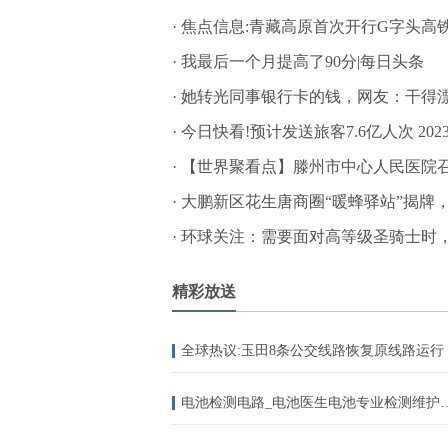
·
焦点信息:青藏高原首次开行G字头高铁
·
我最后一个月提高了90分|每日头条
·
她转光同事银行卡的钱，网友：干得
·
今日快看!预计发送旅客7.6亿人次 2
·
【世界聚看点】滕州市中心人民医院
·
大鹏新区花生唐商圈“暖蜂驿站”揭牌，
·
环球关注：需要面对高等级圣骑士时
精彩放送
全球热议:玉田8条公交线路恢复原线路运行
电池检测电路_电池医生电池专业