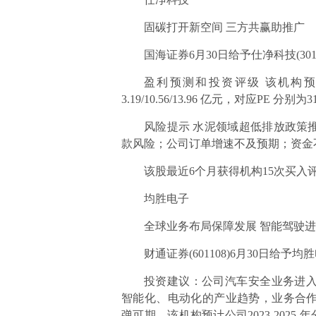
固碳打开新空间 三方共赢助推广
国海证券6月30日给予仕净科技(301
盈利预测和投资评级 该机构预期2
3.19/10.56/13.96 亿元，对应PE 分别
风险提示 水泥领域超低排放政策
款风险；公司订单增速不及预期；资金
该股最近6个月获得机构15次买入评
均胜电子
全球业务布局保障发展 智能驾驶
财通证券(601108)6月30日给予均胜
投资建议：公司汽车安全业务进
智能化、电动化的产业趋势，业务合
弹可期。该机构预计公司2023-2025 