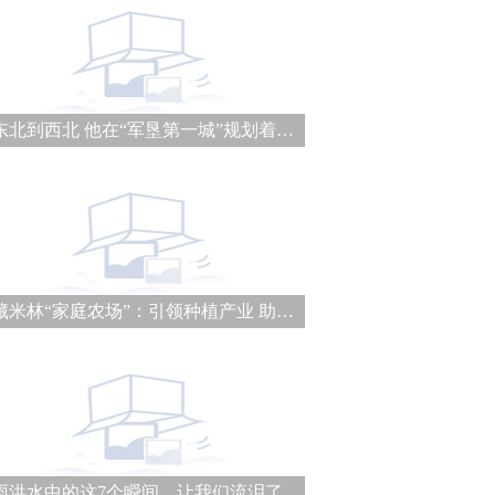
从东北到西北 他在“军垦第一城”规划着城建未来
西藏米林“家庭农场”：引领种植产业 助力乡村振兴
大雨洪水中的这7个瞬间，让我们流泪了……