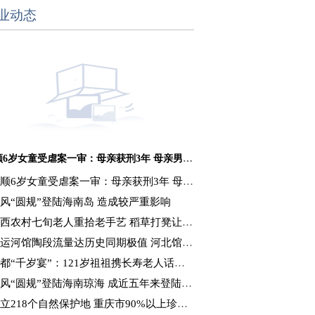
业动态
抚顺6岁女童受虐案一审：母亲获刑3年 母亲男友获刑16年
顺6岁女童受虐案一审：母亲获刑3年 母亲男友获刑16年
风“圆规”登陆海南岛 造成较严重影响
西农村七旬老人重拾老手艺 稻草打凳让秸秆“变废为宝”
运河馆陶段流量达历史同期极值 河北馆陶抗洪抢收
都“千岁宴”：121岁祖祖携长寿老人话重阳
风“圆规”登陆海南琼海 成近五年来登陆海南最强台风
立218个自然保护地 重庆市90%以上珍稀濒危野生动植物获保护