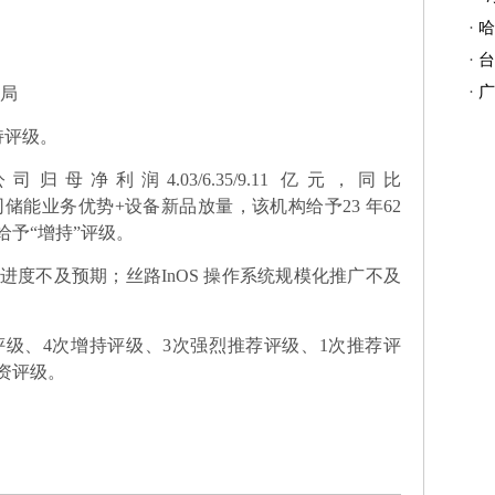
·
哈
·
台
·
广
布局
持评级。
归母净利润4.03/6.35/9.11 亿元，同比
，考虑到公司储能业务优势+设备新品放量，该机构给予23 年62
盖给予“增持”评级。
度不及预期；丝路InOS 操作系统规模化推广不及
评级、4次增持评级、3次强烈推荐评级、1次推荐评
投资评级。