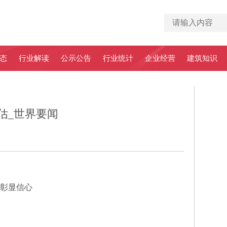
态
行业解读
公示公告
行业统计
企业经营
建筑知识
估_世界要闻
张彰显信心