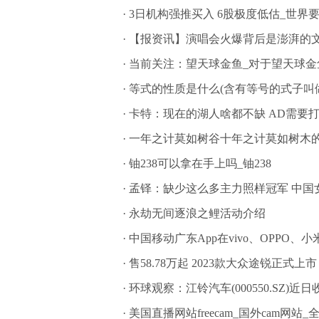
·
3日机构强推买入 6股极度低估_世界
·
【报资讯】演唱会火爆背后是澎湃的
·
当前关注：望天球金鱼_对于望天球金
·
等式的性质是什么(含有等号的式子叫做
·
卡特：现在的湖人啥都不缺 AD需要
·
一年之计莫如树谷十年之计莫如树木
·
铀238可以拿在手上吗_铀238
·
孟铎：缺少这么多主力照样冠军 中国
·
永劫无间逐浪之鲤活动介绍
·
中国移动广东App在vivo、OPPO
·
售58.78万起 2023款大众途锐正式上市
·
环球观察：江铃汽车(000550.SZ)近
·
美国直播网站freecam_国外cam网站