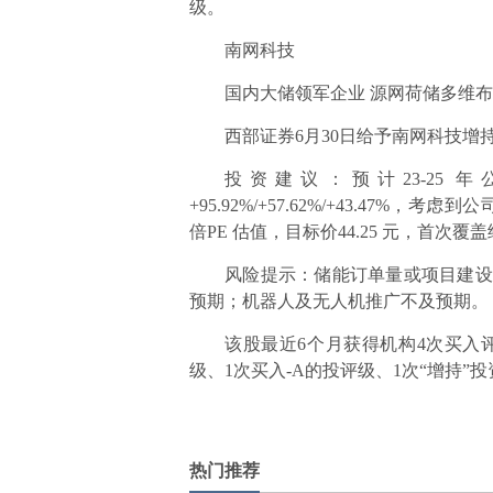
级。
南网科技
国内大储领军企业 源网荷储多维
西部证券6月30日给予南网科技增
投资建议：预计23-25 年公司
+95.92%/+57.62%/+43.47%
倍PE 估值，目标价44.25 元，首次覆
风险提示：储能订单量或项目建设进
预期；机器人及无人机推广不及预期。
该股最近6个月获得机构4次买入
级、1次买入-A的投评级、1次“增持”
标签：
热门推荐