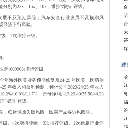
 估值分别为23x、15x、10x，维持“增持”评级。
·
台
·
哈
发展不及预期风险；汽车安全行业发展不及预期风
·
台
观经济下行风险。
·
大
评级、7次增持评级。
·
还
·
媒
顺利
建
医药(000963)增持评级。
·
哈
年海外医美业务预期修复及24-25 年医美、医药创
·
江
 年收入和盈利预测，预计公司2023/24/25 年收入
0.2%/10.8%/11.7%，归母净利润为29.40/35.50/44.23
·
粤
，维持“增持”评级。
·
福
·
汾
期，临床试验失败风险，医美产品客诉风险等。
·
江
评级、4次增持评级、3次推荐评级、2次跑赢行业评
·
“