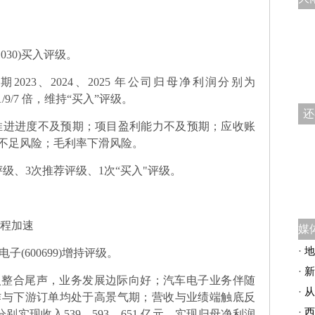
030)买入评级。
023、2024、2025 年公司归母净利润分别为
为31/9/7 倍，维持“买入”评级。
还
推进进度不及预期；项目盈利能力不及预期；应收账
不足风险；毛利率下滑风险。
级、3次推荐评级、1次“买入"评级。
进程加速
·
地
电子(600699)增持评级。
·
新
入整合尾声，业务发展边际向好；汽车电子业务伴随
·
从
作与下游订单均处于高景气期；营收与业绩端触底反
·
西
年分别实现收入539、593、651 亿元，实现归母净利润