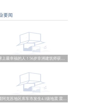
业要闻
地球上最幸福的人！56岁非洲建筑师获普利兹克建筑奖
新疆阿克苏地区库车市发生4.1级地震 震源深度21千米