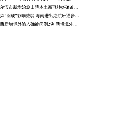
尔滨市新增治愈出院本土新冠肺炎确诊病例4例
风“圆规”影响减弱 海南进出港航班逐步恢复
西新增境外输入确诊病例2例 新增境外输入无症状感染者4例