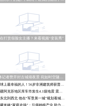
在打赏假脸女主播？来看视频“变装秀”
媒体记者赞开封古城墙夜景 宛如时空隧道式“穿越”体验
球上最幸福的人！56岁非洲建筑师获普利兹克建筑奖
疆阿克苏地区库车市发生4.1级地震 震源深度21千米
东北到西北 他在“军垦第一城”规划着城建未来
藏米林“家庭农场”：引领种植产业 助力乡村振兴