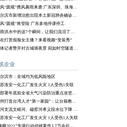
风“圆规”携风裹雨来袭 广东深圳、珠海等地停课停工
尔滨市新增治愈出院本土新冠肺炎确诊病例8例
风“圆规”将登陆 广东多地停课停工
雨洪水中的这7个瞬间，让我们流泪了……
在打赏假脸女主播？来看视频“变装秀”
体记者赞开封古城墙夜景 宛如时空隧道式“穿越”体验
筑企业
尔滨市：全域均为低风险地区
苏淮安一化工厂发生火灾 1人受伤1失联
部署年底前全省大气污染防治重点攻坚工作
州打造台湾人才“第一家园”：让台籍教师“来得了、留得下”
河支流文峪河、磁窑河孝义段水位下降 正在推进决口封堵
苏淮安一化工厂发生火灾 1人受伤1人失联
净网2021”专项行动侦破案件3.7万余起 抓获嫌犯8万余人