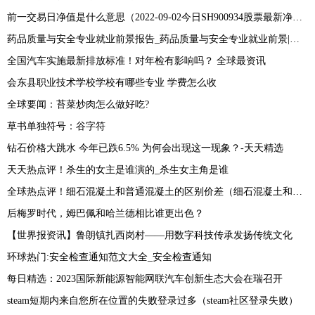
前一交易日净值是什么意思（2022-09-02今日SH900934股票最新净值和交易情况） 当前热门
药品质量与安全专业就业前景报告_药品质量与安全专业就业前景|世界短讯
全国汽车实施最新排放标准！对年检有影响吗？ 全球最资讯
会东县职业技术学校学校有哪些专业 学费怎么收
全球要闻：苔菜炒肉怎么做好吃?
草书单独符号：谷字符
钻石价格大跳水 今年已跌6.5% 为何会出现这一现象？-天天精选
天天热点评！杀生的女主是谁演的_杀生女主角是谁
全球热点评！细石混凝土和普通混凝土的区别价差（细石混凝土和普通混凝土的区别有哪些）
后梅罗时代，姆巴佩和哈兰德相比谁更出色？
【世界报资讯】鲁朗镇扎西岗村——用数字科技传承发扬传统文化
环球热门:安全检查通知范文大全_安全检查通知
每日精选：2023国际新能源智能网联汽车创新生态大会在瑞召开
steam短期内来自您所在位置的失败登录过多（steam社区登录失败）