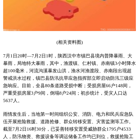
(相关资料图)
7月1日20时—7月2日1时，陕西汉中市镇巴县境内普降暴雨、大
暴雨，局地特大暴雨，其中，渔渡镇、仁村镇、赤南镇3小时降水
超100毫米，河流沟溪暴发山洪，渔水河渔渡段、赤南段出现超
警戒洪水过程，镇巴县防汛抗旱应急指挥部立即启动防汛三级应
急响应。目前，全县80条道路受损中断；受损房屋66户148间，
严重受损房屋3户9间，倒塌8户24间；初步统计，受灾人口达
5637人。
雨情发生后，当地第一时间组织公安、消防、电力和民兵应急队
伍开展抢险救援、道路抢修、群众转移安置、灾害监测等工作。
截至7月2日16时30分，已妥善转移安置受威胁群众1795户4533
人，防汛物资、救援设备等调运储备工作均已到位，救援抢险工