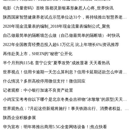
电影《力量密码》首映 陈都灵新银幕形象惹人心疼_世界快讯
陕西国家智慧健康养老试点示范单位达31个，将持续推出智慧养老应用场景 焦点
2020年现金流量表的编制_2018年现金流量表编制公式_聚焦
自己做最简单的隔断墙怎么做（自己做最简单的隔断墙）-时快讯
2022年全国教育经费总投入超6.1万亿元 比上年增长6%|资讯推荐
再传赴美上市，SHEIN的“秘密”公开化
半个月刑拘115名 普宁公安"夏季攻势"成效显著 天天看热讯
世界视点！信用卡逾期一天怎么算利息？信用卡延期还款怎么申请？-天天热文
什么情况？多所高校停用微信支付！微信回应
记者观察：中小银行加速不良资产处置
小鸡宝宝考考你以下哪个是北京冬奥会吉祥物“冰墩墩”的原型|天天新资讯
世界观热点：7月起这些新规将施行！事关铁路出行、消费者权益、低保标准
陕西企业积极参展
华为宣布：明年将推出商用5.5G全套网络设备！|焦点快看