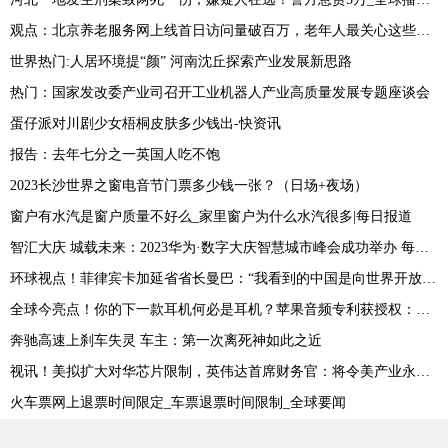
观点：北京养老服务网上线首日访问量破百万，老年人最关心这些问题
世界热门:人居环境提“颜” 河南沈丘探索产业发展新思路
热门：国家发改委产业司召开工业机器人产业高质量发展专题座谈会
蛋仔派对川剧少女梧桐皮肤多少钱出-快资讯
报告：去年七分之一英国人吃不饱
2023长沙世界之窗电音节门票多少钱一张？（日场+夜场）
窗户有水汽是窗户质量不好么_家里窗户为什么水汽很多|每日报道
智汇大庆 城载未来：2023华为·数字大庆智慧城市峰会成功举办 每日动态
环球视点！菲律宾卡加延省省长曼巴：“我看到的中国是向世界开放的中国”
全球今亮点！你的下一款耳机何必是耳机？苹果音频专利获授权：耳朵上无需佩戴耳机
奔驰高速上刹车失灵 车主：第一次离死神如此之近
视讯！美拟扩大对华芯片限制，英伟达首席财务官：将令美产业永久丧失机会
火车票网上退票时间限定_车票退票时间限制_全球要闻