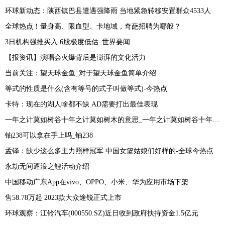
环球新动态：陕西镇巴县遭遇强降雨 当地紧急转移安置群众4533人
全球热点！量身高、限血型、卡地域，奇葩招聘为哪般？
3日机构强推买入 6股极度低估_世界要闻
【报资讯】演唱会火爆背后是澎湃的文化活力
当前关注：望天球金鱼_对于望天球金鱼简单介绍
等式的性质是什么(含有等号的式子叫做等式)-今热点
卡特：现在的湖人啥都不缺 AD需要打出最佳表现
一年之计莫如树谷十年之计莫如树木的意思_一年之计莫如树谷十年之计终身之计
铀238可以拿在手上吗_铀238
孟铎：缺少这么多主力照样冠军 中国女篮姑娘们好样的-全球今热点
永劫无间逐浪之鲤活动介绍
中国移动广东App在vivo、OPPO、小米、华为应用市场下架
售58.78万起 2023款大众途锐正式上市
环球观察：江铃汽车(000550.SZ)近日收到政府扶持资金1.5亿元