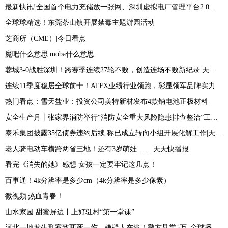
最新快讯!全国首个电力充储放一张网、深圳虚拟电厂管理平台2.0上线
全球球精选！东莞茶山镇开展禁毒主题游园活动
芝商所（CME）|今日看点
魔吧什么意思 moba什么意思
蓉城3-0战胜深圳！跨赛季连续27轮不败，创造连场不败新纪录 天天热点评
连续11季度稳居全球前十！ATFX业绩行业领跑，彰显领军品牌实力
热门看点：雪天盐业：投资公司美特新材发布4款钠电池正极材料
安全生产月丨张家界消防举行“消防安全重大风险隐患排查整治”工作新闻发布会
泰禾集团披露35亿债券违约后续 称已成立转向小组开展化解工作|天天即时
老人骑电动车横跨两省三地！还有3岁萌娃…… 天天快播报
看完《消失的她》感想 女孩一定要牢记这几点！
百事通！4k分辨率是多少cm（4k分辨率是多少像素）
微视频|热血青春！
山水家园 甜蜜屏边丨上好驻村“第一堂课”
河北一地发生刑案致两死一伤，嫌疑人在逃！警方悬赏5万_全球播资讯