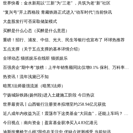
世界快看：金水新苑以“三新”为“三老” ，共筑为老“新”社区
“复兴号”开上西格段 青藏铁路正式进入“动车时代”|当前快讯
大盘股发行可否采取储架模式
买醉是什么心态（买醉是什么意思）
重磅！招行、浦发、中信、光大、民生等银行也宣布了 环球热推荐
五点支撑（关于五点支撑的基本详情介绍）
全球动态:猫抓娱乐在线听 猫抓娱乐
百强房企“期中考”放榜：上半年销售额同比仅增0.1% 保利、万科率先迈入2000亿阵营-热门看点
热资讯！流年浅黛已不知
暗黑3法师最强流派（暗黑3法师）
宁扬城际铁路(扬州段)进入土建施工阶段 今日热议
世界最资讯丨山西银行注册资本拟增至约258.94亿元获批
近八成年内收益为正！震荡市下这类基金“大回血”，还能上车吗？ 世界看点
今日视点：南向资金｜盈富基金获净买入4.83亿港元
迪斯按摩椅怎么样?我也在关注中,优缺点评测感受 当前短讯