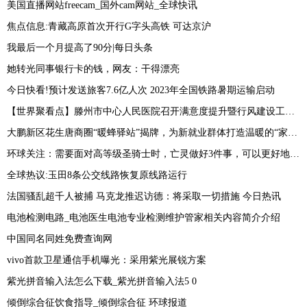
美国直播网站freecam_国外cam网站_全球快讯
焦点信息:青藏高原首次开行G字头高铁 可达京沪
我最后一个月提高了90分|每日头条
她转光同事银行卡的钱，网友：干得漂亮
今日快看!预计发送旅客7.6亿人次 2023年全国铁路暑期运输启动
【世界聚看点】滕州市中心人民医院召开满意度提升暨行风建设工作会议
大鹏新区花生唐商圈“暖蜂驿站”揭牌，为新就业群体打造温暖的“家”_焦点讯息
环球关注：需要面对高等级圣骑士时，亡灵做好3件事，可以更好地保护侍僧
全球热议:玉田8条公交线路恢复原线路运行
法国骚乱超千人被捕 马克龙推迟访德：将采取一切措施 今日热讯
电池检测电路_电池医生电池专业检测维护管家相关内容简介介绍
中国同名同姓免费查询网
vivo首款卫星通信手机曝光：采用紫光展锐方案
紫光拼音输入法怎么下载_紫光拼音输入法5 0
倾倒综合征饮食指导_倾倒综合征 环球报道