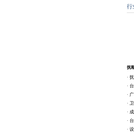
行
·
抚
·
台
·
广
·
卫
·
成
·
台
·
设