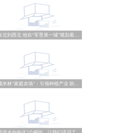
从东北到西北 他在“军垦第一城”规划着城建未来
西藏米林“家庭农场”：引领种植产业 助力乡村振兴
大雨洪水中的这7个瞬间，让我们流泪了……