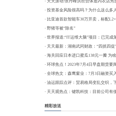
·
天天滚动:张丹峰洪欣合体逛内衣店秀
·
投资基金风险很高吗？为什么这么多人
·
比亚迪首款智能车30万开卖，标配L2
·
野猪等被“除名”
·
世界报道:“IT运维大脑”项目：已完
·
天天最新：湖南武冈财政：“四抓四促
·
海关回应日本进口蜜瓜138元一瓣 为
·
环球焦点！2023年7月4日早盘期货要闻汇总1.国家统计局数据显示，据对全国流通领域9大
·
全球热文：森鹰窗业：7月3日融资买入18
·
油运跟踪点评：贸易格局变乱交织，下
·
天天观热点：键凯科技：目前公司有使用聚乙
精彩放送