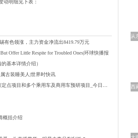
变动明细见下表：
锡有色领涨，主力资金净流出8419.79万元
s, But Offer Little Respite for Troubled Ones|环球快播报
情的基本详情介绍）
专属古装睡美人|世界时快讯
定点项目和多个乘用车及商用车预研项目_今日热议
情概括介绍