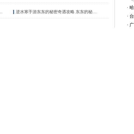
·
哈
伦本周访华，A股大涨恒生科技暴涨近4%，人民币止跌
逆水寒手游东东的秘密奇遇攻略 东东的秘密奇遇任务触发位置分享[多图]
·
台
·
广