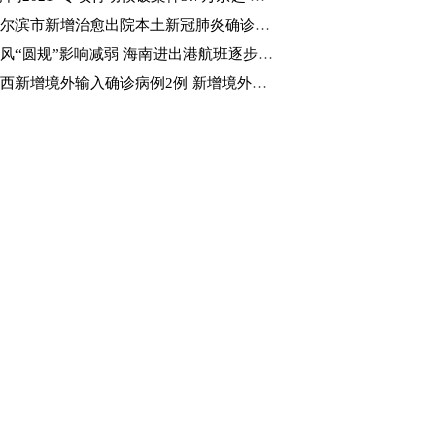
尔滨市新增治愈出院本土新冠肺炎确诊病例4例
风“圆规”影响减弱 海南进出港航班逐步恢复
西新增境外输入确诊病例2例 新增境外输入无症状感染者4例