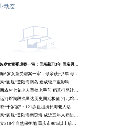
业动态
抚顺6岁女童受虐案一审：母亲获刑3年 母亲男友获刑16年
顺6岁女童受虐案一审：母亲获刑3年 母亲男友获刑16年
风“圆规”登陆海南岛 造成较严重影响
西农村七旬老人重拾老手艺 稻草打凳让秸秆“变废为宝”
运河馆陶段流量达历史同期极值 河北馆陶抗洪抢收
都“千岁宴”：121岁祖祖携长寿老人话重阳
风“圆规”登陆海南琼海 成近五年来登陆海南最强台风
立218个自然保护地 重庆市90%以上珍稀濒危野生动植物获保护