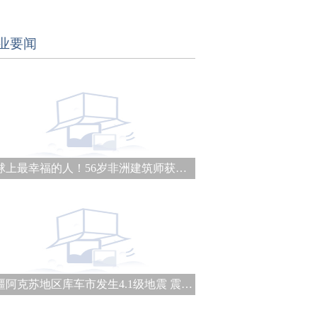
业要闻
地球上最幸福的人！56岁非洲建筑师获普利兹克建筑奖
新疆阿克苏地区库车市发生4.1级地震 震源深度21千米