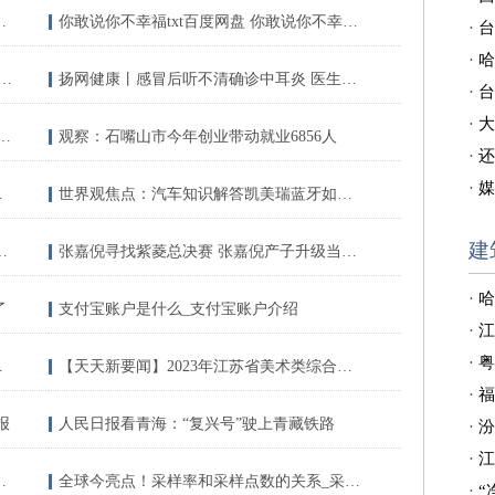
夫女子世界排名第一累计时长纪录
你敢说你不幸福txt百度网盘 你敢说你不幸福 环球快资讯
·
台
·
哈
“豫”见数智新农村河南电信为乡村振兴插上“数字翅膀”
扬网健康丨感冒后听不清确诊中耳炎 医生开出嚼口香糖处方
·
台
·
大
 apple id 登录（如何用id登录icloud）
观察：石嘴山市今年创业带动就业6856人
·
还
·
媒
火灾和人员伤亡事故
世界观焦点：汽车知识解答凯美瑞蓝牙如何连接？
建
求恶魔奶爸主题曲 插曲 尾曲
张嘉倪寻找紫菱总决赛 张嘉倪产子升级当妈妈_每日热议
·
哈
了
支付宝账户是什么_支付宝账户介绍
·
江
·
粤
日视点 环球今头条
【天天新要闻】2023年江苏省美术类综合分一分一档表
·
福
报
人民日报看青海：“复兴号”驶上青藏铁路
·
汾
·
江
安居型商品房和人才住房
全球今亮点！采样率和采样点数的关系_采样率
·
“