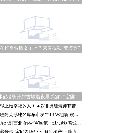
在打赏假脸女主播？来看视频“变装秀”
媒体记者赞开封古城墙夜景 宛如时空隧道式“穿越”体验
球上最幸福的人！56岁非洲建筑师获普利兹克建筑奖
疆阿克苏地区库车市发生4.1级地震 震源深度21千米
东北到西北 他在“军垦第一城”规划着城建未来
藏米林“家庭农场”：引领种植产业 助力乡村振兴