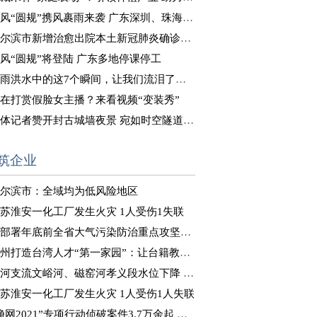
风“圆规”携风裹雨来袭 广东深圳、珠海等地停课停工
尔滨市新增治愈出院本土新冠肺炎确诊病例8例
风“圆规”将登陆 广东多地停课停工
雨洪水中的这7个瞬间，让我们流泪了……
在打赏假脸女主播？来看视频“变装秀”
体记者赞开封古城墙夜景 宛如时空隧道式“穿越”体验
筑企业
尔滨市：全域均为低风险地区
苏淮安一化工厂发生火灾 1人受伤1失联
部署年底前全省大气污染防治重点攻坚工作
州打造台湾人才“第一家园”：让台籍教师“来得了、留得下”
河支流文峪河、磁窑河孝义段水位下降 正在推进决口封堵
苏淮安一化工厂发生火灾 1人受伤1人失联
净网2021”专项行动侦破案件3.7万余起 抓获嫌犯8万余人