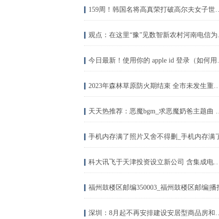
159周！韩国名将高真荣打破高尔
观点：在这里
今日最新！使用你的
2023年森林草原防火期结束 全市未发生重特大森林
天天热推荐：恶魔bgm_
手机内存满了照片又舍不得删_手机内存满
科大讯飞于天津投资设立新公司 含集成电路设计业务_今
福州鼓楼区邮编350003_福州鼓楼区邮编|播
深圳：8月起不再安排建设