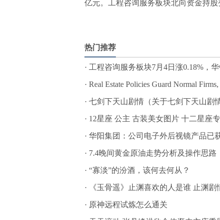
亿元。工程咨询服务板块北向资金持股
标签：
热门推荐
·
工程咨询服务板块7月4日涨0.18%，华
·
Real Estate Policies Guard Normal Firm
·
七剑下天山剧情（关于七剑下天山剧
·
12星座 公主 古装美女图片 十二星座
·
华阳集团：公司电子外后视镜产品已获
·
7.4晚间黄金原油走势分析及操作思路
·
“寡淡”的汾酒，该何去何从？
·
《玉骨遥》止渊喜欢的人是谁 止渊剧
·
原神远程试炼怎么通关