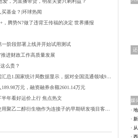
恩爱，为直播带货，明星夫妻只剩利益？
买基金？|环球热闻
++，腾势N7做了违背王传福的决定 世界播报
成第一阶段部署上线并开始试用测试
还
”推进财政工作高质量发展
啥这么贵？
类50种重要生产资料市场价格的监测显示，2023年6月下旬与6月中旬相比，19种产品价格上涨，25种下降，6种持平
9.98万元，融资融券余额2601.14万元
半年看好运价上行 焦点热文
二醇衍生物作为连接子的早期研发项目客户 产生收入较少
·
地
·
新
·
从
·
西