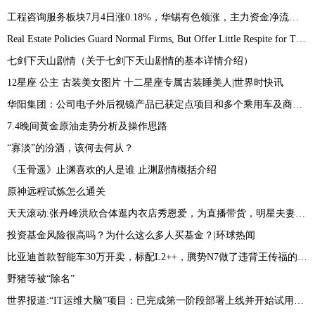
工程咨询服务板块7月4日涨0.18%，华锡有色领涨，主力资金净流出8419.79万元
Real Estate Policies Guard Normal Firms, But Offer Little Respite for Troubled Ones|环球快播报
七剑下天山剧情（关于七剑下天山剧情的基本详情介绍）
12星座 公主 古装美女图片 十二星座专属古装睡美人|世界时快讯
华阳集团：公司电子外后视镜产品已获定点项目和多个乘用车及商用车预研项目_今日热议
7.4晚间黄金原油走势分析及操作思路
“寡淡”的汾酒，该何去何从？
《玉骨遥》止渊喜欢的人是谁 止渊剧情概括介绍
原神远程试炼怎么通关
天天滚动:张丹峰洪欣合体逛内衣店秀恩爱，为直播带货，明星夫妻只剩利益？
投资基金风险很高吗？为什么这么多人买基金？|环球热闻
比亚迪首款智能车30万开卖，标配L2++，腾势N7做了违背王传福的决定 世界播报
野猪等被“除名”
世界报道:“IT运维大脑”项目：已完成第一阶段部署上线并开始试用测试