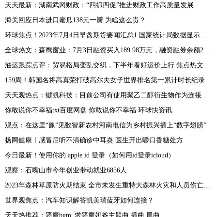
天天最新：湖南武冈财政：“四抓四促”推进财政工作高质量发展
海关回应日本进口蜜瓜138元一瓣 为啥这么贵？
环球焦点！2023年7月4日早盘期货要闻汇总1.国家统计局数据显示，据对全国流通领域9大类50种重要生产资料市场价格的监测显示，2023年6月下旬与6月中旬相比，19种产品价格上涨，25种下降，6种持平
全球热文：森鹰窗业：7月3日融资买入189.98万元，融资融券余额2601.14万元
油运跟踪点评：贸易格局变乱交织，下半年看好运价上行 焦点热文
159周！韩国名将高真荣打破高尔夫女子世界排名第一累计时长纪录
天天观热点：键凯科技：目前公司有使用聚乙二醇衍生物作为连接子的早期研发项目客户 产生收入较少
你敢说你不幸福txt百度网盘 你敢说你不幸福 环球快资讯
观点：在这里“豫”见数智新农村河南电信为乡村振兴插上“数字翅膀”
扬网健康丨感冒后听不清确诊中耳炎 医生开出嚼口香糖处方
今日最新！使用你的 apple id 登录（如何用id登录icloud）
观察：石嘴山市今年创业带动就业6856人
2023年森林草原防火期结束 全市未发生重特大森林火灾和人员伤亡事故
世界观焦点：汽车知识解答凯美瑞蓝牙如何连接？
天天热推荐：恶魔bgm_求恶魔奶爸主题曲 插曲 尾曲