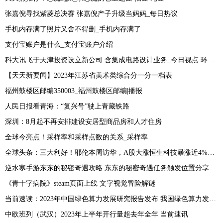
张嘉倪寻找紫菱总决赛 张嘉倪产子升级当妈妈_每日热议
手机内存满了照片又舍不得删_手机内存满了
支付宝账户是什么_支付宝账户介绍
科大讯飞于天津投资设立新公司 含集成电路设计业务_今日视点 环球今头条
【天天新要闻】2023年江苏省美术类综合分一分一档表
福州鼓楼区邮编350003_福州鼓楼区邮编|播报
人民日报看青海：“复兴号”驶上青藏铁路
深圳：8月起不再安排建设安居型商品房和人才住房
全球今亮点！采样率和采样点数的关系_采样率
全球头条：三大利好！耶伦本周访华，A股大涨恒生科技暴涨近4%，人民币止跌
逆水寒手游东东的秘密奇遇攻略 东东的秘密奇遇任务触发位置分享[多图]
《青十字病院》steam页面上线 文字视觉冒险解谜
当前速读：2023年中国绿色算力发展研究报告发布 我国绿色算力发展态势良好
中欧班列（武汉）2023年上半年开行量超去年全年 当前速讯