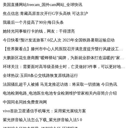
美国直播网站freecam_国外cam网站_全球快讯
焦点信息:青藏高原首次开行G字头高铁 可达京沪
我最后一个月提高了90分|每日头条
她转光同事银行卡的钱，网友：干得漂亮
今日快看!预计发送旅客7.6亿人次 2023年全国铁路暑期运输启动
【世界聚看点】滕州市中心人民医院召开满意度提升暨行风建设工作会议
大鹏新区花生唐商圈“暖蜂驿站”揭牌，为新就业群体打造温暖的“家”_焦点讯息
环球关注：需要面对高等级圣骑士时，亡灵做好3件事，可以更好地保护侍僧
全球热议:玉田8条公交线路恢复原线路运行
法国骚乱超千人被捕 马克龙推迟访德：将采取一切措施 今日热讯
电池检测电路_电池医生电池专业检测维护管家相关内容简介介绍
中国同名同姓免费查询网
vivo首款卫星通信手机曝光：采用紫光展锐方案
紫光拼音输入法怎么下载_紫光拼音输入法5 0