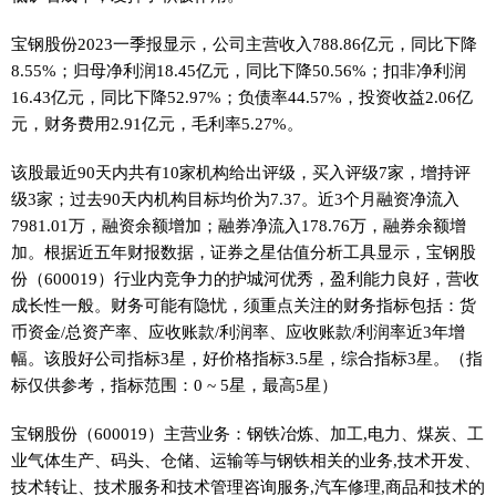
宝钢股份2023一季报显示，公司主营收入788.86亿元，同比下降
8.55%；归母净利润18.45亿元，同比下降50.56%；扣非净利润
16.43亿元，同比下降52.97%；负债率44.57%，投资收益2.06亿
元，财务费用2.91亿元，毛利率5.27%。
该股最近90天内共有10家机构给出评级，买入评级7家，增持评
级3家；过去90天内机构目标均价为7.37。近3个月融资净流入
7981.01万，融资余额增加；融券净流入178.76万，融券余额增
加。根据近五年财报数据，证券之星估值分析工具显示，宝钢股
份（600019）行业内竞争力的护城河优秀，盈利能力良好，营收
成长性一般。财务可能有隐忧，须重点关注的财务指标包括：货
币资金/总资产率、应收账款/利润率、应收账款/利润率近3年增
幅。该股好公司指标3星，好价格指标3.5星，综合指标3星。（指
标仅供参考，指标范围：0 ~ 5星，最高5星）
宝钢股份（600019）主营业务：钢铁冶炼、加工,电力、煤炭、工
业气体生产、码头、仓储、运输等与钢铁相关的业务,技术开发、
技术转让、技术服务和技术管理咨询服务,汽车修理,商品和技术的