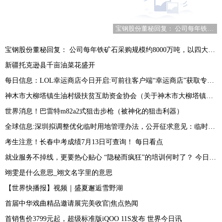
宝钢股份董秘回复： 公司每年铁矿石采购规模约8000万吨，以四大矿为主，近年来公司积极拓展非主流矿山资源-环球看热讯
宝钢股份董秘回复： 公司每年铁矿石采购规模约8000万吨，以四大矿为主，近年来公司积极拓展非主流矿山资源-环球看热讯
新疆托克逊县千亩油菜花盛开
每日信息：LOL幸运商店今日开启:可前往客户端“幸运商店”获取专属皮肤折扣
神木市大柳塔镇生油村级扶贫互助资金协会（关于神木市大柳塔镇生油村级扶贫互助资金协会介绍）
世界消息！巴雷特m82a2式狙击步枪（被神化的狙击利器）
全球信息:深圳拟调整优化临时用地管理办法，公开征求意见：临时用地使用期限一般不超过2年
考生注意！长春中考成绩7月13日可查询！ 每日看点
就业服务不掉线，更要热心贴心 “隐秘而疯狂”的培训何时了？ 今日快讯
翊雯是什么意思_翊文名字里的意思
【世界快播报】视频｜盛夏邂逅雪野湖
首届中华戏曲精品邀请展完美收官|焦点热闻
首销售价3799元起，超级标准版iQOO 11S发布 世界今日讯