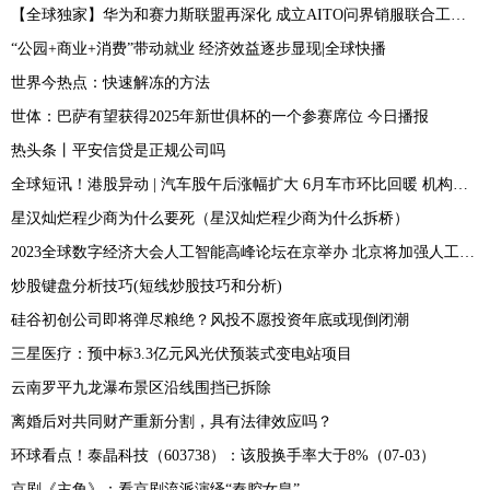
【全球独家】华为和赛力斯联盟再深化 成立AITO问界销服联合工作组
“公园+商业+消费”带动就业 经济效益逐步显现|全球快播
世界今热点：快速解冻的方法
世体：巴萨有望获得2025年新世俱杯的一个参赛席位 今日播报
热头条丨平安信贷是正规公司吗
全球短讯！港股异动 | 汽车股午后涨幅扩大 6月车市环比回暖 机构看好新能源车对传统燃油汽车加速替代
星汉灿烂程少商为什么要死（星汉灿烂程少商为什么拆桥）
2023全球数字经济大会人工智能高峰论坛在京举办 北京将加强人工智能政策创新和标准引领-当前短讯
炒股键盘分析技巧(短线炒股技巧和分析)
硅谷初创公司即将弹尽粮绝？风投不愿投资年底或现倒闭潮
三星医疗：预中标3.3亿元风光伏预装式变电站项目
云南罗平九龙瀑布景区沿线围挡已拆除
离婚后对共同财产重新分割，具有法律效应吗？
环球看点！泰晶科技（603738）：该股换手率大于8%（07-03）
京剧《主角》：看京剧流派演绎“秦腔女皇”