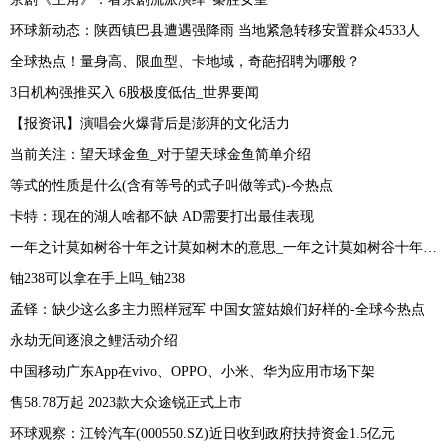
环球新动态：陕西镇巴县遭遇强降雨 当地紧急转移安置群众4533人
全球热点！量身高、限血型、卡地域，奇葩招聘为哪般？
3日机构强推买入 6股极度低估_世界要闻
【报资讯】演唱会火爆背后是澎湃的文化活力
当前关注：望天球金鱼_对于望天球金鱼简单介绍
等式的性质是什么(含有等号的式子叫做等式)-今热点
卡特：现在的湖人啥都不缺 AD需要打出最佳表现
一年之计莫如树谷十年之计莫如树木的意思_一年之计莫如树谷十年之计终身之计
铀238可以拿在手上吗_铀238
孟铎：缺少这么多主力照样冠军 中国女篮姑娘们好样的-全球今热点
永劫无间逐浪之鲤活动介绍
中国移动广东App在vivo、OPPO、小米、华为应用市场下架
售58.78万起 2023款大众途锐正式上市
环球观察：江铃汽车(000550.SZ)近日收到政府扶持资金1.5亿元