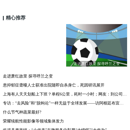
精心推荐
走进萧红故里 探寻呼兰之变
走进萧红故里 探寻呼兰之变
患抑郁症聋哑人士获准出院随即自杀身亡，死因研讯展开
上海有人天天划船上下班？单程6公里，耗时一小时；网友：到公司先洗澡？
专访：“去风险”和“脱钩论”一样无益于全球发展——访阿根廷布宜诺斯艾利斯大学研究员布斯特洛
什么节气种蔬菜最好?
荣耀续航性能影像等领域集体发力