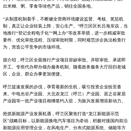
出米糊、粥、零食等绿色产品，销往全国各地。
“从制度机制着手，不断健全营商环境建设监督、考核、奖惩机
制，真正让企业轻装上阵，安心生产。”呼兰区区长吕海东说，当
地推行“登记全程电子化”“网上办”等改革举措，进一步精减审批
要件、优化审批流程、压缩审批时限，同时规范涉企执法检查行
为，营造公平竞争的市场环境。
据介绍，呼兰区全面推行产业项目容缺审批、并联审批、承诺即
开工、专班代办帮办领办服务机制。随着政务服务大厅回归老城
区，企业、群众办事更加便捷。
呼兰提速发展的步伐，孕育着新的生机，吸引投资企业纷至沓
来。中电光谷产业园、大北农龙江（呼兰）产业园、居之谷家居
产业园等一批产业项目相继签约入驻，为振兴发展增添新动力。
抢抓新能源产业发展机遇，呼兰区聚焦打造“龙江新能源示范
区”战略目标，以新能源换电汽车项目为牵动，积极对接国内前沿
新能源应用管理企业，在风电生产、分布式能源系统、储能等方