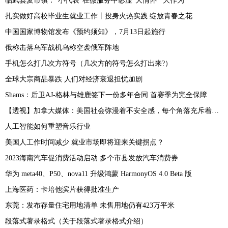
临武县麦市镇：“小代表”在微服务中彰显“大情怀”“大作为”
扎实做好高校毕业生就业工作丨投身火热实践 绽放青春之花
中国国家博物馆发布《预约须知》，7月13日起施行
俄称击落乌军战机乌称空袭俄军阵地
手机怎么打几次方符号（几次方的符号怎么打出来?）
全球大宗商品暴跌 人们对经济衰退担忧加剧
Shams：后卫AJ-格林与雄鹿签下一份多年合同 首赛季为完全保障
【透视】加拿大媒体：美国社会弥漫着不安全感，每个角落充斥着恐惧
人工智能如何重塑音乐行业
美国人工作时间减少 就业市场即将迎来关键拐点？
2023海南汽车促消费活动启动 多个市县发放汽车消费券
华为 meta40、P50、nova11 升级鸿蒙 HarmonyOS 4.0 Beta 版
上海医药：卡培他滨片获得批准生产
东莞：发布存量住宅用地清单 未售用地仍有423万平米
段落式著录格式（关于段落式著录格式介绍）