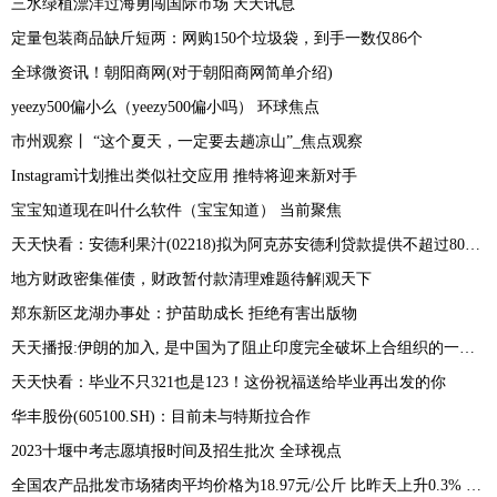
三水绿植漂洋过海勇闯国际市场 天天讯息
定量包装商品缺斤短两：网购150个垃圾袋，到手一数仅86个
全球微资讯！朝阳商网(对于朝阳商网简单介绍)
yeezy500偏小么（yeezy500偏小吗） 环球焦点
市州观察丨 “这个夏天，一定要去趟凉山”_焦点观察
Instagram计划推出类似社交应用 推特将迎来新对手
宝宝知道现在叫什么软件（宝宝知道） 当前聚焦
天天快看：安德利果汁(02218)拟为阿克苏安德利贷款提供不超过8000万元的连带责任保证担保
地方财政密集催债，财政暂付款清理难题待解|观天下
郑东新区龙湖办事处：护苗助成长 拒绝有害出版物
天天播报:伊朗的加入, 是中国为了阻止印度完全破坏上合组织的一次努力!
天天快看：毕业不只321也是123！这份祝福送给毕业再出发的你
华丰股份(605100.SH)：目前未与特斯拉合作
2023十堰中考志愿填报时间及招生批次 全球视点
全国农产品批发市场猪肉平均价格为18.97元/公斤 比昨天上升0.3% 最新