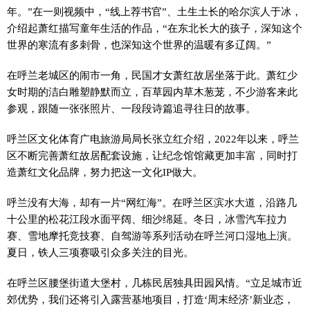
年。”在一则视频中，“线上荐书官”、土生土长的哈尔滨人于冰，
介绍起萧红描写童年生活的作品，“在东北长大的孩子，深知这个
世界的寒流有多刺骨，也深知这个世界的温暖有多辽阔。”
在呼兰老城区的闹市一角，民国才女萧红故居坐落于此。萧红少
女时期的洁白雕塑静默而立，百草园内草木葱茏，不少游客来此
参观，跟随一张张照片、一段段诗篇追寻往日的故事。
呼兰区文化体育广电旅游局局长张立红介绍，2022年以来，呼兰
区不断完善萧红故居配套设施，让纪念馆馆藏更加丰富，同时打
造萧红文化品牌，努力把这一文化IP做大。
呼兰没有大海，却有一片“网红海”。在呼兰区滨水大道，沿路几
十公里的松花江段水面平阔、细沙绵延。冬日，冰雪汽车拉力
赛、雪地摩托竞技赛、自驾游等系列活动在呼兰河口湿地上演。
夏日，铁人三项赛吸引众多关注的目光。
在呼兰区腰堡街道大堡村，几栋民居独具田园风情。“立足城市近
郊优势，我们还将引入露营基地项目，打造‘周末经济’新业态，