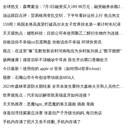
全球热文：森鹰窗业：7月3日融资买入189.98万元，融资融券余额2601.14万元
油运跟踪点评：贸易格局变乱交织，下半年看好运价上行 焦点热文
159周！韩国名将高真荣打破高尔夫女子世界排名第一累计时长纪录
天天观热点：键凯科技：目前公司有使用聚乙二醇衍生物作为连接子的早期研发项目客户 产生收入较少
你敢说你不幸福txt百度网盘 你敢说你不幸福 环球快资讯
观点：在这里“豫”见数智新农村河南电信为乡村振兴插上“数字翅膀”
扬网健康丨感冒后听不清确诊中耳炎 医生开出嚼口香糖处方
今日最新！使用你的 apple id 登录（如何用id登录icloud）
观察：石嘴山市今年创业带动就业6856人
2023年森林草原防火期结束 全市未发生重特大森林火灾和人员伤亡事故
世界观焦点：汽车知识解答凯美瑞蓝牙如何连接？
天天热推荐：恶魔bgm_求恶魔奶爸主题曲 插曲 尾曲
张嘉倪寻找紫菱总决赛 张嘉倪产子升级当妈妈_每日热议
手机内存满了照片又舍不得删_手机内存满了