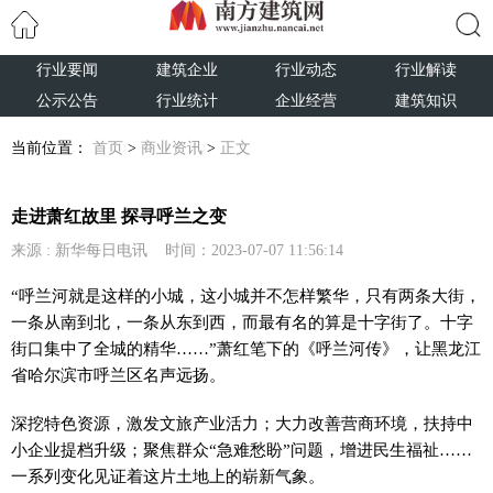
行业要闻
建筑企业
行业动态
行业解读
搜索
公示公告
行业统计
企业经营
建筑知识
当前位置：
首页
>
商业资讯
>
正文
走进萧红故里 探寻呼兰之变
来源 : 新华每日电讯 时间：2023-07-07 11:56:14
“呼兰河就是这样的小城，这小城并不怎样繁华，只有两条大街，
一条从南到北，一条从东到西，而最有名的算是十字街了。十字
街口集中了全城的精华……”萧红笔下的《呼兰河传》，让黑龙江
省哈尔滨市呼兰区名声远扬。
深挖特色资源，激发文旅产业活力；大力改善营商环境，扶持中
小企业提档升级；聚焦群众“急难愁盼”问题，增进民生福祉……
一系列变化见证着这片土地上的崭新气象。