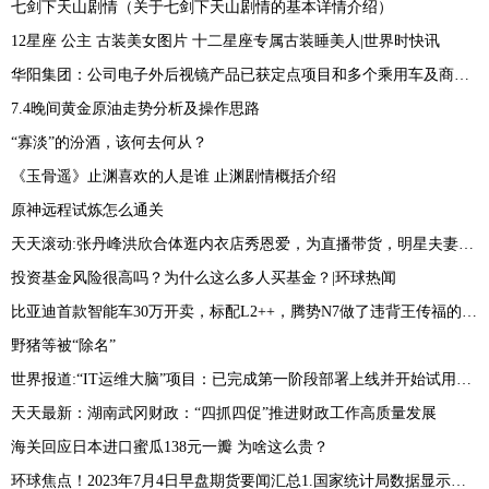
七剑下天山剧情（关于七剑下天山剧情的基本详情介绍）
12星座 公主 古装美女图片 十二星座专属古装睡美人|世界时快讯
华阳集团：公司电子外后视镜产品已获定点项目和多个乘用车及商用车预研项目_今日热议
7.4晚间黄金原油走势分析及操作思路
“寡淡”的汾酒，该何去何从？
《玉骨遥》止渊喜欢的人是谁 止渊剧情概括介绍
原神远程试炼怎么通关
天天滚动:张丹峰洪欣合体逛内衣店秀恩爱，为直播带货，明星夫妻只剩利益？
投资基金风险很高吗？为什么这么多人买基金？|环球热闻
比亚迪首款智能车30万开卖，标配L2++，腾势N7做了违背王传福的决定 世界播报
野猪等被“除名”
世界报道:“IT运维大脑”项目：已完成第一阶段部署上线并开始试用测试
天天最新：湖南武冈财政：“四抓四促”推进财政工作高质量发展
海关回应日本进口蜜瓜138元一瓣 为啥这么贵？
环球焦点！2023年7月4日早盘期货要闻汇总1.国家统计局数据显示，据对全国流通领域9大类50种重要生产资料市场价格的监测显示，2023年6月下旬与6月中旬相比，19种产品价格上涨，25种下降，6种持平