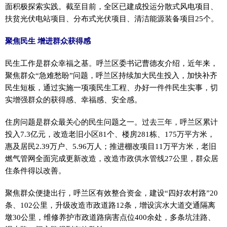
面积极探索实践。截至目前，全区已建成投运分散式风电项目、
扶贫光伏电站项目、分布式光伏项目、清洁能源装备项目25个。
聚焦民生 增进群众获得感
民生工作是群众幸福之基。呼兰区委书记曹德友介绍，近年来，
聚焦群众“急难愁盼”问题，呼兰区持续加大民生投入，加快补齐
民生短板，通过实施一项项民生工程、办好一件件民生实事，切
实增强群众的获得感、幸福感、安全感。
住房问题是群众最关心的民生问题之一。过去三年，呼兰区累计
投入7.3亿元，改造老旧小区81个、楼房281栋、175万平方米，
惠及居民2.39万户、5.96万人；推进棚改项目11万平方米，老旧
燃气管网全面完成更新改造，改造市政供水管线27公里，群众居
住条件得以改善。
聚焦群众便捷出行，呼兰区有效整合资金，建设“四好农村路”20
条、102公里，升级改造市政道路12条，增设滨水大道交通隔离
墩30公里，维修养护市政道路病害点位400余处，多条坑洼路、