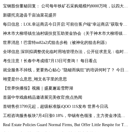
宝钢股份董秘回复： 公司每年铁矿石采购规模约8000万吨，以四大矿为主，近年来公司积极拓展非主流矿山资源-环球看热讯
新疆托克逊县千亩油菜花盛开
每日信息：LOL幸运商店今日开启:可前往客户端“幸运商店”获取专属皮肤折扣
神木市大柳塔镇生油村级扶贫互助资金协会（关于神木市大柳塔镇生油村级扶贫互助资金协会介绍）
世界消息！巴雷特m82a2式狙击步枪（被神化的狙击利器）
全球信息:深圳拟调整优化临时用地管理办法，公开征求意见：临时用地使用期限一般不超过2年
考生注意！长春中考成绩7月13日可查询！ 每日看点
就业服务不掉线，更要热心贴心 “隐秘而疯狂”的培训何时了？ 今日快讯
翊雯是什么意思_翊文名字里的意思
【世界快播报】视频｜盛夏邂逅雪野湖
首届中华戏曲精品邀请展完美收官|焦点热闻
首销售价3799元起，超级标准版iQOO 11S发布 世界今日讯
工程咨询服务板块7月4日涨0.18%，华锡有色领涨，主力资金净流出8419.79万元
Real Estate Policies Guard Normal Firms, But Offer Little Respite for Troubled Ones|环球快播报