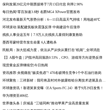
保利发展20亿元中期票据将于7月13日付息 利率2.90%
每日热闻!零百加速3.8秒 名爵MG4 XPower官图发布
河北发布最新天气形势分析：6—11日高温天气持续！局地超40℃
环球滚动:装配建筑板块震荡反弹 中南建设午后涨停
残疾人事业这五年丨7.9万人次残疾儿童得到康复救助
墨西哥蒙特雷市发生命案 6人遭枪杀
民航局：加大惩戒力度，依法从严从快从重打击“机闹”_全球消息
【】A股午盘 | 沪指冲高回落跌0.53%，CPO、游戏等方向逆势反弹
现货黄金反弹继续空|今日热闻
资讯推荐:央视痛批“贩卖焦虑”! 470名硕博生竞争1个中石油行政岗
环球聚焦：三祥新材：我司将及时对外披露锆铪分离技术进展及合作情况
环球微资讯！靠谱舅舅党曝《EA Sports FC 24》将于9月29日发售！
华为增资至406亿
世界微头条丨庆城县 “三链同构”推动苹果产业高质量发展