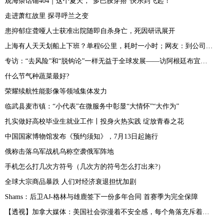
观海杂话铺404｜这个夏天，“多巴胺穿搭”快乐到飞起！
走进萧红故里 探寻呼兰之变
患抑郁症聋哑人士获准出院随即自杀身亡，死因研讯展开
上海有人天天划船上下班？单程6公里，耗时一小时；网友：到公司先洗澡？
专访：“去风险”和“脱钩论”一样无益于全球发展——访阿根廷布宜诺斯艾利斯大学研究员布斯特洛
什么节气种蔬菜最好?
荣耀续航性能影像等领域集体发力
临武县麦市镇：“小代表”在微服务中彰显“大情怀”“大作为”
扎实做好高校毕业生就业工作丨投身火热实践 绽放青春之花
中国国家博物馆发布《预约须知》，7月13日起施行
俄称击落乌军战机乌称空袭俄军阵地
手机怎么打几次方符号（几次方的符号怎么打出来?）
全球大宗商品暴跌 人们对经济衰退担忧加剧
Shams：后卫AJ-格林与雄鹿签下一份多年合同 首赛季为完全保障
【透视】加拿大媒体：美国社会弥漫着不安全感，每个角落充斥着恐惧