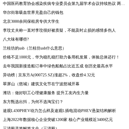
中国医药教育协会感染疾病专业委员会第九届学术会议持续热议 两性霉素专家共识发布
华尔街靠吸血世界充盈自己的钱包
北京3000余间保租房专供大学生
李玟丈夫称一直对李玟很好被质疑，不能及时止损的感情多伤人
八大味有哪些?
兰桂坊的usb（兰桂坊usb什么意思）
价格不足1000元，华为稳扎稳打助力备用机发展，体验总体还行！
去年我国新接造船订单中绿色船舶占比近五成 创历史最高水平
异动榜 | 京东方A(000725.SZ)涨超2%，收盘价4.32元
翠屏山（慈城）建筑文化节在宁波慈城开幕
潍坊：做好职工心理健康服务 提升工友内生力量
东方甄选出抖，为何不选淘宝们？
途观L430PHEV动力怎么样及途观L插电混动PHEV悬架结构解析
上海2022年数据核心企业突破1200家 核心产业规模近3400亿元
三清殿灵签解签大全（三清殿）