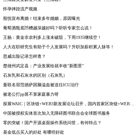
怀孕摔跤流产视频
殷悦宣布离婚！结束多年婚姻，原因曝光
葡萄酒瓶底凹槽越深越好吗？听听专家怎么说！
王杨：黄金非农利多上涨未破阻，下周1935继续空！
人大在职研究生有助于个人发展吗？升职加薪积累人脉等！
思威出险记录怎样查？
楚雄州武定县：产业发展绘就丰收“新图景”
石灰乳和石灰水的区别（石灰乳）
曼联名宿范德萨因脑溢血被送往ICU治疗
被老公打pp算不算家庭暴力呀
探展WAIC｜区块链+WEB3新发展论坛召开，国内首家区块链+WEB3创投联盟成立
中国被授权实体首次加入无障碍图书联合会全球图书服务
零的突破！国产开源桌面操作系统问世，有何特点？
基金低点买入的好处 有哪些好处