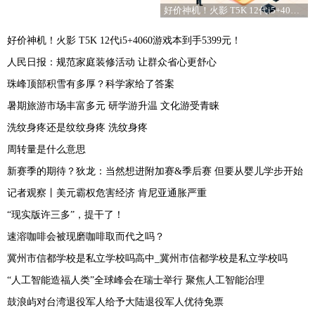
好价神机！火影 T5K 12代i5+4060游戏本到手5399元！
好价神机！火影 T5K 12代i5+4060游戏本到手5399元！
人民日报：规范家庭装修活动 让群众省心更舒心
珠峰顶部积雪有多厚？科学家给了答案
暑期旅游市场丰富多元 研学游升温 文化游受青睐
洗纹身疼还是纹纹身疼 洗纹身疼
周转量是什么意思
新赛季的期待？狄龙：当然想进附加赛&季后赛 但要从婴儿学步开始
记者观察丨美元霸权危害经济 肯尼亚通胀严重
“现实版许三多”，提干了！
速溶咖啡会被现磨咖啡取而代之吗？
冀州市信都学校是私立学校吗高中_冀州市信都学校是私立学校吗
“人工智能造福人类”全球峰会在瑞士举行 聚焦人工智能治理
鼓浪屿对台湾退役军人给予大陆退役军人优待免票