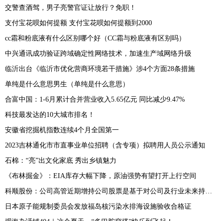
交警查酒驾，男子亮警官证让放行？免职！
支付宝花呗如何提额 支付宝花呗如何提额到2000
cc霜和粉底液有什么区别哪个好（CC霜与粉底液有区别吗）
中兴通讯成功验证跨域确定性网络技术，加速生产域网络升级
临沂出台《临沂市优化营商环境若干措施》涉4个方面28条措施
单纯是什么意思男生（单纯是什么意思）
合富中国：1-6月累计合并营业收入5.65亿元 同比减少9.47%
科技最发达的10大城市排名！
安徽省挖掘机指数连续4个月全国第一
2023吉林通化市市直事业单位招聘（含专项）拟聘用人员公示通知
石棉：“亮”出文化家底 秀出乡镇魅力
《布林掘金》：EIA库存大幅下降，原油强势有望打开上行空间
科顺股份：公司高管近期增持公司股票是基于对公司及行业未来持续稳定发展和长期投资价值的信心
日本原子能规制委员会发放福岛核污染水排海设施验收合格证