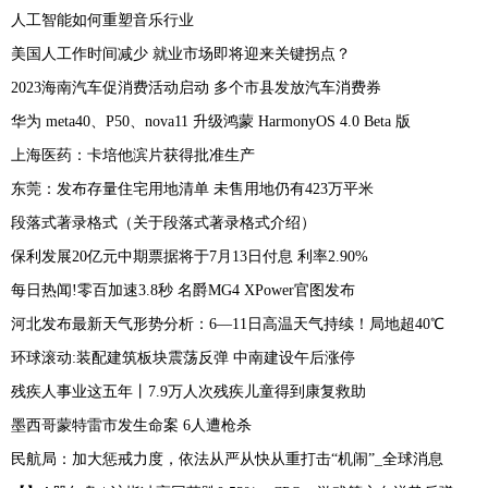
人工智能如何重塑音乐行业
美国人工作时间减少 就业市场即将迎来关键拐点？
2023海南汽车促消费活动启动 多个市县发放汽车消费券
华为 meta40、P50、nova11 升级鸿蒙 HarmonyOS 4.0 Beta 版
上海医药：卡培他滨片获得批准生产
东莞：发布存量住宅用地清单 未售用地仍有423万平米
段落式著录格式（关于段落式著录格式介绍）
保利发展20亿元中期票据将于7月13日付息 利率2.90%
每日热闻!零百加速3.8秒 名爵MG4 XPower官图发布
河北发布最新天气形势分析：6—11日高温天气持续！局地超40℃
环球滚动:装配建筑板块震荡反弹 中南建设午后涨停
残疾人事业这五年丨7.9万人次残疾儿童得到康复救助
墨西哥蒙特雷市发生命案 6人遭枪杀
民航局：加大惩戒力度，依法从严从快从重打击“机闹”_全球消息