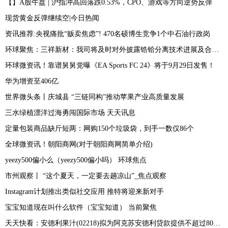
【】A股午盘 | 沪指冲高回落跌0.53%，CPO、游戏等方向逆势反弹
现货黄金反弹继续空|今日热闻
资讯推荐:央视痛批“贩卖焦虑”! 470名硕博生竞争1个中石油行政岗
环球聚焦：三祥新材：我司将及时对外披露锆铪分离技术进展及合作情况
环球微资讯！靠谱舅舅党曝《EA Sports FC 24》将于9月29日发售！
华为增资至406亿
世界微头条丨庆城县 “三链同构”推动苹果产业高质量发展
三水绿植漂洋过海勇闯国际市场 天天讯息
定量包装商品缺斤短两：网购150个垃圾袋，到手一数仅86个
全球微资讯！朝阳商网(对于朝阳商网简单介绍)
yeezy500偏小么（yeezy500偏小吗） 环球焦点
市州观察丨 “这个夏天，一定要去趟凉山”_焦点观察
Instagram计划推出类似社交应用 推特将迎来新对手
宝宝知道现在叫什么软件（宝宝知道） 当前聚焦
天天快看：安德利果汁(02218)拟为阿克苏安德利贷款提供不超过8000万元的连带责任保证担保