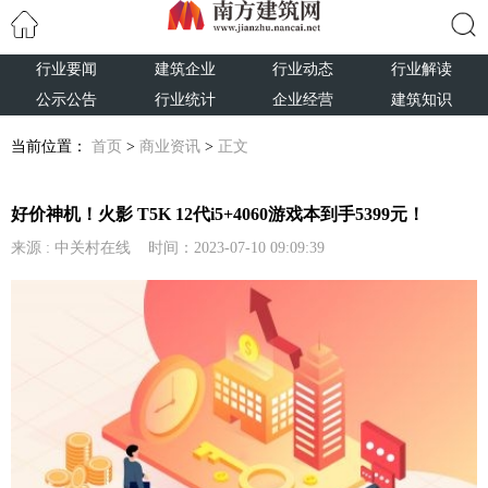
行业要闻
建筑企业
行业动态
行业解读
搜索
公示公告
行业统计
企业经营
建筑知识
当前位置：
首页
>
商业资讯
>
正文
好价神机！火影 T5K 12代i5+4060游戏本到手5399元！
来源 : 中关村在线 时间：2023-07-10 09:09:39