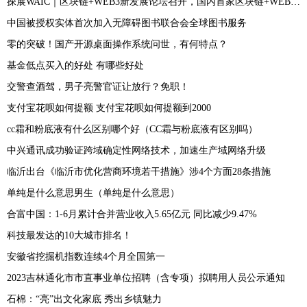
探展WAIC｜区块链+WEB3新发展论坛召开，国内首家区块链+WEB3创投联盟成立
中国被授权实体首次加入无障碍图书联合会全球图书服务
零的突破！国产开源桌面操作系统问世，有何特点？
基金低点买入的好处 有哪些好处
交警查酒驾，男子亮警官证让放行？免职！
支付宝花呗如何提额 支付宝花呗如何提额到2000
cc霜和粉底液有什么区别哪个好（CC霜与粉底液有区别吗）
中兴通讯成功验证跨域确定性网络技术，加速生产域网络升级
临沂出台《临沂市优化营商环境若干措施》涉4个方面28条措施
单纯是什么意思男生（单纯是什么意思）
合富中国：1-6月累计合并营业收入5.65亿元 同比减少9.47%
科技最发达的10大城市排名！
安徽省挖掘机指数连续4个月全国第一
2023吉林通化市市直事业单位招聘（含专项）拟聘用人员公示通知
石棉：“亮”出文化家底 秀出乡镇魅力