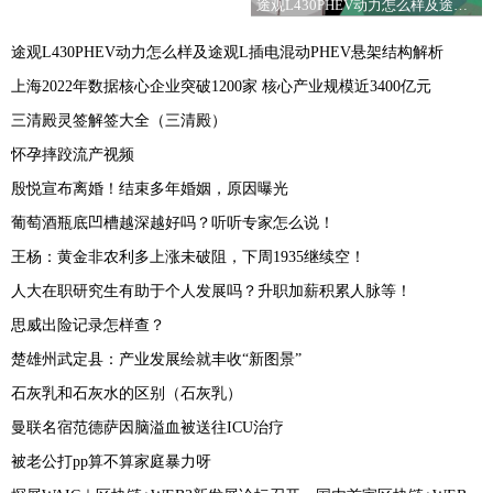
途观L430PHEV动力怎么样及途观L插电混动PHEV悬架结构解析
途观L430PHEV动力怎么样及途观L插电混动PHEV悬架结构解析
上海2022年数据核心企业突破1200家 核心产业规模近3400亿元
三清殿灵签解签大全（三清殿）
怀孕摔跤流产视频
殷悦宣布离婚！结束多年婚姻，原因曝光
葡萄酒瓶底凹槽越深越好吗？听听专家怎么说！
王杨：黄金非农利多上涨未破阻，下周1935继续空！
人大在职研究生有助于个人发展吗？升职加薪积累人脉等！
思威出险记录怎样查？
楚雄州武定县：产业发展绘就丰收“新图景”
石灰乳和石灰水的区别（石灰乳）
曼联名宿范德萨因脑溢血被送往ICU治疗
被老公打pp算不算家庭暴力呀