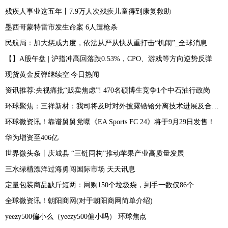
残疾人事业这五年丨7.9万人次残疾儿童得到康复救助
墨西哥蒙特雷市发生命案 6人遭枪杀
民航局：加大惩戒力度，依法从严从快从重打击“机闹”_全球消息
【】A股午盘 | 沪指冲高回落跌0.53%，CPO、游戏等方向逆势反弹
现货黄金反弹继续空|今日热闻
资讯推荐:央视痛批“贩卖焦虑”! 470名硕博生竞争1个中石油行政岗
环球聚焦：三祥新材：我司将及时对外披露锆铪分离技术进展及合作情况
环球微资讯！靠谱舅舅党曝《EA Sports FC 24》将于9月29日发售！
华为增资至406亿
世界微头条丨庆城县 “三链同构”推动苹果产业高质量发展
三水绿植漂洋过海勇闯国际市场 天天讯息
定量包装商品缺斤短两：网购150个垃圾袋，到手一数仅86个
全球微资讯！朝阳商网(对于朝阳商网简单介绍)
yeezy500偏小么（yeezy500偏小吗） 环球焦点