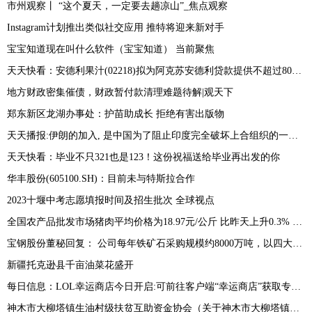
市州观察丨 “这个夏天，一定要去趟凉山”_焦点观察
Instagram计划推出类似社交应用 推特将迎来新对手
宝宝知道现在叫什么软件（宝宝知道） 当前聚焦
天天快看：安德利果汁(02218)拟为阿克苏安德利贷款提供不超过8000万元的连带责任保证担保
地方财政密集催债，财政暂付款清理难题待解|观天下
郑东新区龙湖办事处：护苗助成长 拒绝有害出版物
天天播报:伊朗的加入, 是中国为了阻止印度完全破坏上合组织的一次努力!
天天快看：毕业不只321也是123！这份祝福送给毕业再出发的你
华丰股份(605100.SH)：目前未与特斯拉合作
2023十堰中考志愿填报时间及招生批次 全球视点
全国农产品批发市场猪肉平均价格为18.97元/公斤 比昨天上升0.3% 最新
宝钢股份董秘回复： 公司每年铁矿石采购规模约8000万吨，以四大矿为主，近年来公司积极拓展非主流矿山资源-环球看热讯
新疆托克逊县千亩油菜花盛开
每日信息：LOL幸运商店今日开启:可前往客户端“幸运商店”获取专属皮肤折扣
神木市大柳塔镇生油村级扶贫互助资金协会（关于神木市大柳塔镇生油村级扶贫互助资金协会介绍）