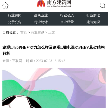
行业要闻
建筑企业
行业动态
行业解读
搜索
公示公告
行业统计
企业经营
建筑知识
当前位置：
首页
>
商业资讯
>
正文
途观L430PHEV动力怎么样及途观L插电混动PHEV悬架结构
解析
来源 : 互联网 时间：2023-07-08 18:15:42