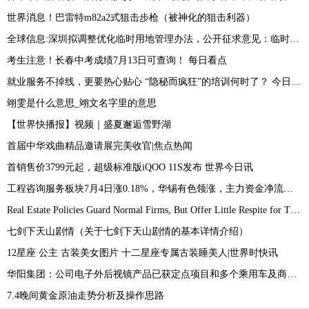
世界消息！巴雷特m82a2式狙击步枪（被神化的狙击利器）
全球信息:深圳拟调整优化临时用地管理办法，公开征求意见：临时用地使用期限一般不超过2年
考生注意！长春中考成绩7月13日可查询！ 每日看点
就业服务不掉线，更要热心贴心 “隐秘而疯狂”的培训何时了？ 今日快讯
翊雯是什么意思_翊文名字里的意思
【世界快播报】视频｜盛夏邂逅雪野湖
首届中华戏曲精品邀请展完美收官|焦点热闻
首销售价3799元起，超级标准版iQOO 11S发布 世界今日讯
工程咨询服务板块7月4日涨0.18%，华锡有色领涨，主力资金净流出8419.79万元
Real Estate Policies Guard Normal Firms, But Offer Little Respite for Troubled Ones|环球快播报
七剑下天山剧情（关于七剑下天山剧情的基本详情介绍）
12星座 公主 古装美女图片 十二星座专属古装睡美人|世界时快讯
华阳集团：公司电子外后视镜产品已获定点项目和多个乘用车及商用车预研项目_今日热议
7.4晚间黄金原油走势分析及操作思路