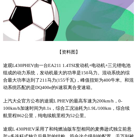
【资料图】
途观L430PHEV由一台EA211 1.4TSI发动机+电动机+三元锂电池
组成的动力系统，发动机最大的功率是150马力。混动系统的综
合最大功率达到了211马力(155千瓦)，峰值扭矩为400牛米。和混
动系统匹配的是DQ400e的6速双离合变速箱。
上汽大众官方公布的途观L PHEV的最高车速为200km/h，0-
100km/h加速时间为8.1s，综合工况油耗为1.9L/100km，综合续
航里程862公里，纯电续航里程为52公里。
途观L 430PHEV采用了和纯燃油版车型相同的麦弗逊式独立前悬
架+多连杆式独立后悬架的结构，符合这个级别的配置，千万别被