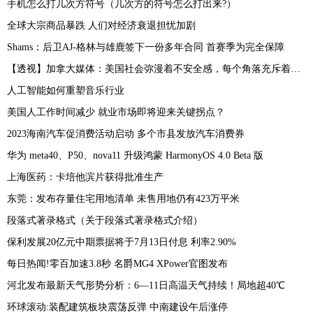
手机怎么打几次方符号（几次方的符号怎么打出来?）
全球大宗商品暴跌 人们对经济衰退担忧加剧
Shams：后卫AJ-格林与雄鹿签下一份多年合同 首赛季为完全保障
【透视】加拿大媒体：美国社会弥漫着不安全感，每个角落充斥着恐惧
人工智能如何重塑音乐行业
美国人工作时间减少 就业市场即将迎来关键拐点？
2023海南汽车促消费活动启动 多个市县发放汽车消费券
华为 meta40、P50、nova11 升级鸿蒙 HarmonyOS 4.0 Beta 版
上海医药：卡培他滨片获得批准生产
东莞：发布存量住宅用地清单 未售用地仍有423万平米
段落式著录格式（关于段落式著录格式介绍）
保利发展20亿元中期票据将于7月13日付息 利率2.90%
每日热闻!零百加速3.8秒 名爵MG4 XPower官图发布
河北发布最新天气形势分析：6—11日高温天气持续！局地超40℃
环球滚动:装配建筑板块震荡反弹 中南建设午后涨停