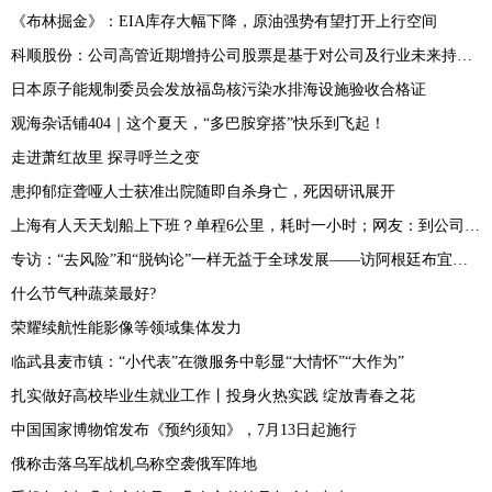
《布林掘金》：EIA库存大幅下降，原油强势有望打开上行空间
科顺股份：公司高管近期增持公司股票是基于对公司及行业未来持续稳定发展和长期投资价值的信心
日本原子能规制委员会发放福岛核污染水排海设施验收合格证
观海杂话铺404｜这个夏天，“多巴胺穿搭”快乐到飞起！
走进萧红故里 探寻呼兰之变
患抑郁症聋哑人士获准出院随即自杀身亡，死因研讯展开
上海有人天天划船上下班？单程6公里，耗时一小时；网友：到公司先洗澡？
专访：“去风险”和“脱钩论”一样无益于全球发展——访阿根廷布宜诺斯艾利斯大学研究员布斯特洛
什么节气种蔬菜最好?
荣耀续航性能影像等领域集体发力
临武县麦市镇：“小代表”在微服务中彰显“大情怀”“大作为”
扎实做好高校毕业生就业工作丨投身火热实践 绽放青春之花
中国国家博物馆发布《预约须知》，7月13日起施行
俄称击落乌军战机乌称空袭俄军阵地