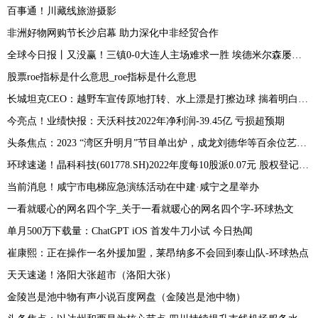
百事通！川藏线旅游摄影
非洲好物网购节长沙启幕 助力深化中非经贸合作
全球今日报丨又没赢！三镇0-0大连人主场难求一胜 埃德米尔森屡失良机
股票roe指标是什么意思_roe指标是什么意思
长城坦克CEO：越野车宣传原地打转、水上漂是打擦边球 揣着明白装糊涂-观热点
今亮点！业绩快报：天沃科技2022年净利润-39.45亿 亏损超预期
头条焦点：2023 “湾区升明月”节目单出炉，成龙刘德华等百余位艺人汇聚香江之畔
环球速递！晶科科技(601778.SH)2022年度每10股派0.07元 股权登记日为7月4日
当前消息！咸宁市电梯应急演练活动在中建·咸宁之星举办
一看就暖心的网名四个字_关于一看就暖心的网名四个字-环球热文
单月500万下载量：ChatGPT iOS 首发牛刀小试 今日热闻
崔康熙：正在操作一名外援加盟，莱昂纳多不会回到泰山队-环球热点
天天速递！洛阳大张超市（洛阳大张）
金陵岂是池中物有声小说百度网盘（金陵岂是池中物）