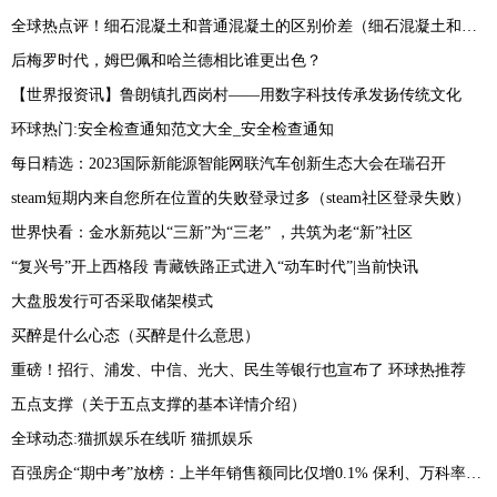
全球热点评！细石混凝土和普通混凝土的区别价差（细石混凝土和普通混凝土的区别有哪些）
后梅罗时代，姆巴佩和哈兰德相比谁更出色？
【世界报资讯】鲁朗镇扎西岗村——用数字科技传承发扬传统文化
环球热门:安全检查通知范文大全_安全检查通知
每日精选：2023国际新能源智能网联汽车创新生态大会在瑞召开
steam短期内来自您所在位置的失败登录过多（steam社区登录失败）
世界快看：金水新苑以“三新”为“三老” ，共筑为老“新”社区
“复兴号”开上西格段 青藏铁路正式进入“动车时代”|当前快讯
大盘股发行可否采取储架模式
买醉是什么心态（买醉是什么意思）
重磅！招行、浦发、中信、光大、民生等银行也宣布了 环球热推荐
五点支撑（关于五点支撑的基本详情介绍）
全球动态:猫抓娱乐在线听 猫抓娱乐
百强房企“期中考”放榜：上半年销售额同比仅增0.1% 保利、万科率先迈入2000亿阵营-热门看点