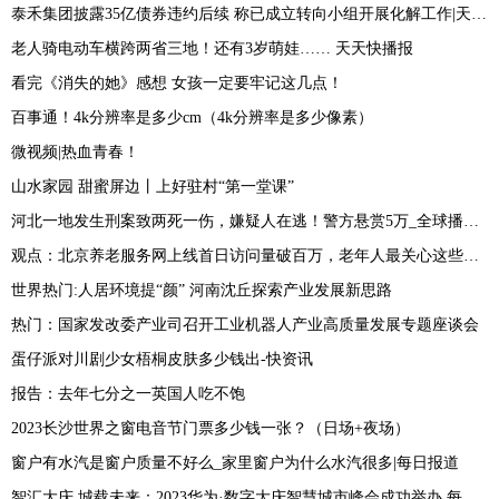
泰禾集团披露35亿债券违约后续 称已成立转向小组开展化解工作|天天即时
老人骑电动车横跨两省三地！还有3岁萌娃…… 天天快播报
看完《消失的她》感想 女孩一定要牢记这几点！
百事通！4k分辨率是多少cm（4k分辨率是多少像素）
微视频|热血青春！
山水家园 甜蜜屏边丨上好驻村“第一堂课”
河北一地发生刑案致两死一伤，嫌疑人在逃！警方悬赏5万_全球播资讯
观点：北京养老服务网上线首日访问量破百万，老年人最关心这些问题
世界热门:人居环境提“颜” 河南沈丘探索产业发展新思路
热门：国家发改委产业司召开工业机器人产业高质量发展专题座谈会
蛋仔派对川剧少女梧桐皮肤多少钱出-快资讯
报告：去年七分之一英国人吃不饱
2023长沙世界之窗电音节门票多少钱一张？（日场+夜场）
窗户有水汽是窗户质量不好么_家里窗户为什么水汽很多|每日报道
智汇大庆 城载未来：2023华为·数字大庆智慧城市峰会成功举办 每日动态