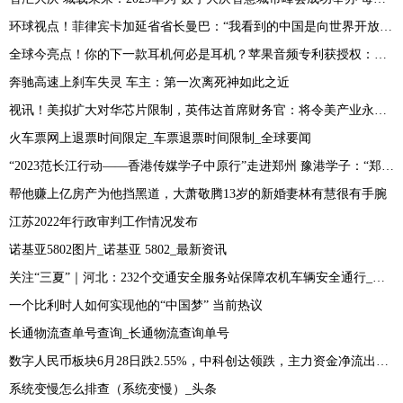
环球视点！菲律宾卡加延省省长曼巴：“我看到的中国是向世界开放的中国”
全球今亮点！你的下一款耳机何必是耳机？苹果音频专利获授权：耳朵上无需佩戴耳机
奔驰高速上刹车失灵 车主：第一次离死神如此之近
视讯！美拟扩大对华芯片限制，英伟达首席财务官：将令美产业永久丧失机会
火车票网上退票时间限定_车票退票时间限制_全球要闻
“2023范长江行动——香港传媒学子中原行”走进郑州 豫港学子：“郑州之行处处震撼心灵”
帮他赚上亿房产为他挡黑道，大萧敬腾13岁的新婚妻林有慧很有手腕
江苏2022年行政审判工作情况发布
诺基亚5802图片_诺基亚 5802_最新资讯
关注“三夏”｜河北：232个交通安全服务站保障农机车辆安全通行_当前消息
一个比利时人如何实现他的“中国梦” 当前热议
长通物流查单号查询_长通物流查询单号
数字人民币板块6月28日跌2.55%，中科创达领跌，主力资金净流出11.88亿元
系统变慢怎么排查（系统变慢）_头条