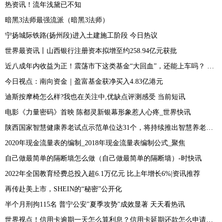
热资讯！流年浅黛已不知
暗黑3法师最强流派（暗黑3法师）
宁扬城际铁路(扬州段)进入土建施工阶段 今日热议
世界最资讯丨山西银行注册资本拟增至约258.94亿元获批
近八成年内收益为正！震荡市下这类基金“大回血”，还能上车吗？ 世界看点
今日视点：南向资金｜盈富基金获净买入4.83亿港元
迪斯按摩椅怎么样?我也在关注中,优缺点评测感受 当前短讯
电影《力量密码》首映 陈都灵新银幕形象惹人心疼_世界快讯
陕西国家智慧健康养老试点示范单位达31个，将持续推出智慧养老应用场景 焦点
2020年现金流量表的编制_2018年现金流量表编制公式_聚焦
自己做最简单的隔断墙怎么做（自己做最简单的隔断墙）-时快讯
2022年全国教育经费总投入超6.1万亿元 比上年增长6%|资讯推荐
再传赴美上市，SHEIN的“秘密”公开化
半个月刑拘115名 普宁公安"夏季攻势"成效显著 天天看热讯
世界视点！信用卡逾期一天怎么算利息？信用卡延期还款怎么申请？-天天热文