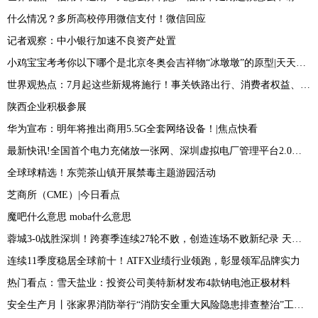
什么情况？多所高校停用微信支付！微信回应
记者观察：中小银行加速不良资产处置
小鸡宝宝考考你以下哪个是北京冬奥会吉祥物“冰墩墩”的原型|天天新资讯
世界观热点：7月起这些新规将施行！事关铁路出行、消费者权益、低保标准
陕西企业积极参展
华为宣布：明年将推出商用5.5G全套网络设备！|焦点快看
最新快讯!全国首个电力充储放一张网、深圳虚拟电厂管理平台2.0上线
全球球精选！东莞茶山镇开展禁毒主题游园活动
芝商所（CME）|今日看点
魔吧什么意思 moba什么意思
蓉城3-0战胜深圳！跨赛季连续27轮不败，创造连场不败新纪录 天天热点评
连续11季度稳居全球前十！ATFX业绩行业领跑，彰显领军品牌实力
热门看点：雪天盐业：投资公司美特新材发布4款钠电池正极材料
安全生产月丨张家界消防举行“消防安全重大风险隐患排查整治”工作新闻发布会