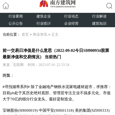
行业要闻
建筑企业
行业动态
行业解读
搜索
公示公告
行业统计
企业经营
建筑知识
当前位置：
首页
>
商业资讯
>
正文
前一交易日净值是什么意思（2022-09-02今日SH900934股票
最新净值和交易情况） 当前热门
来源 : 互联网 时间：2023-07-01 22:53:54
两瓢：
#寻找烟蒂系列# 除了金融地产钢铁水泥家电建材超市，求推荐：
目前pb处于其历史绝对底部、管理层专注主业不搞多元化、市值
大于70亿的细分行业龙头。最好是制造业。
宝钢股份(SH600019) 中国平安(SH601318) 美的集团(SZ000333)