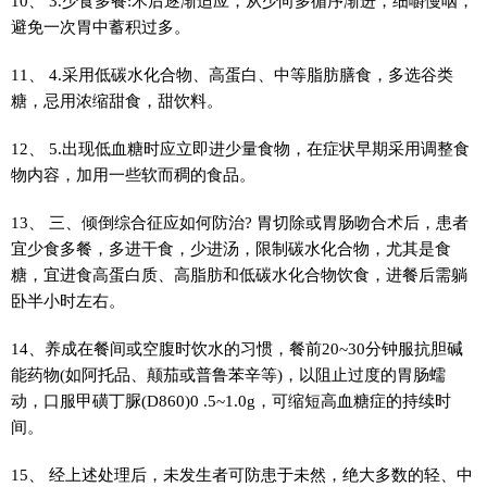
10、 3.少食多餐:术后逐渐适应，从少向多循序渐进，细嚼慢咽，
避免一次胃中蓄积过多。
11、 4.采用低碳水化合物、高蛋白、中等脂肪膳食，多选谷类
糖，忌用浓缩甜食，甜饮料。
12、 5.出现低血糖时应立即进少量食物，在症状早期采用调整食
物内容，加用一些软而稠的食品。
13、 三、倾倒综合征应如何防治? 胃切除或胃肠吻合术后，患者
宜少食多餐，多进干食，少进汤，限制碳水化合物，尤其是食
糖，宜进食高蛋白质、高脂肪和低碳水化合物饮食，进餐后需躺
卧半小时左右。
14、养成在餐间或空腹时饮水的习惯，餐前20~30分钟服抗胆碱
能药物(如阿托品、颠茄或普鲁苯辛等)，以阻止过度的胃肠蠕
动，口服甲磺丁脲(D860)0 .5~1.0g，可缩短高血糖症的持续时
间。
15、 经上述处理后，未发生者可防患于未然，绝大多数的轻、中