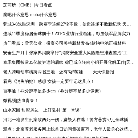
芝商所（CME）|今日看点
魔吧什么意思 moba什么意思
蓉城3-0战胜深圳！跨赛季连续27轮不败，创造连场不败新纪录 天天热点评
连续11季度稳居全球前十！ATFX业绩行业领跑，彰显领军品牌实力
热门看点：雪天盐业：投资公司美特新材发布4款钠电池正极材料
安全生产月丨张家界消防举行“消防安全重大风险隐患排查整治”工作新闻发布会
泰禾集团披露35亿债券违约后续 称已成立转向小组开展化解工作|天天即时
老人骑电动车横跨两省三地！还有3岁萌娃…… 天天快播报
看完《消失的她》感想 女孩一定要牢记这几点！
百事通！4k分辨率是多少cm（4k分辨率是多少像素）
微视频|热血青春！
山水家园 甜蜜屏边丨上好驻村“第一堂课”
河北一地发生刑案致两死一伤，嫌疑人在逃！警方悬赏5万_全球播资讯
观点：北京养老服务网上线首日访问量破百万，老年人最关心这些问题