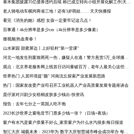
泰禾集团披露35亿债券违约后续 称已成立转向小组开展化解工作|天天即时
老人骑电动车横跨两省三地！还有3岁萌娃…… 天天快播报
看完《消失的她》感想 女孩一定要牢记这几点！
百事通！4k分辨率是多少cm（4k分辨率是多少像素）
微视频|热血青春！
山水家园 甜蜜屏边丨上好驻村“第一堂课”
河北一地发生刑案致两死一伤，嫌疑人在逃！警方悬赏5万_全球播资讯
观点：北京养老服务网上线首日访问量破百万，老年人最关心这些问题
世界热门:人居环境提“颜” 河南沈丘探索产业发展新思路
热门：国家发改委产业司召开工业机器人产业高质量发展专题座谈会
蛋仔派对川剧少女梧桐皮肤多少钱出-快资讯
报告：去年七分之一英国人吃不饱
2023长沙世界之窗电音节门票多少钱一张？（日场+夜场）
窗户有水汽是窗户质量不好么_家里窗户为什么水汽很多|每日报道
智汇大庆 城载未来：2023华为·数字大庆智慧城市峰会成功举办 每日动态