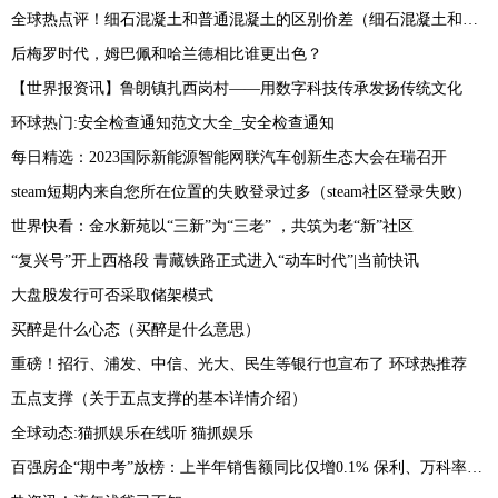
全球热点评！细石混凝土和普通混凝土的区别价差（细石混凝土和普通混凝土的区别有哪些）
后梅罗时代，姆巴佩和哈兰德相比谁更出色？
【世界报资讯】鲁朗镇扎西岗村——用数字科技传承发扬传统文化
环球热门:安全检查通知范文大全_安全检查通知
每日精选：2023国际新能源智能网联汽车创新生态大会在瑞召开
steam短期内来自您所在位置的失败登录过多（steam社区登录失败）
世界快看：金水新苑以“三新”为“三老” ，共筑为老“新”社区
“复兴号”开上西格段 青藏铁路正式进入“动车时代”|当前快讯
大盘股发行可否采取储架模式
买醉是什么心态（买醉是什么意思）
重磅！招行、浦发、中信、光大、民生等银行也宣布了 环球热推荐
五点支撑（关于五点支撑的基本详情介绍）
全球动态:猫抓娱乐在线听 猫抓娱乐
百强房企“期中考”放榜：上半年销售额同比仅增0.1% 保利、万科率先迈入2000亿阵营-热门看点