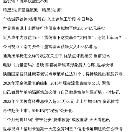
热资讯！流年浅黛已不知
暗黑3法师最强流派（暗黑3法师）
宁扬城际铁路(扬州段)进入土建施工阶段 今日热议
世界最资讯丨山西银行注册资本拟增至约258.94亿元获批
近八成年内收益为正！震荡市下这类基金“大回血”，还能上车吗？ 世界看点
今日视点：南向资金｜盈富基金获净买入4.83亿港元
迪斯按摩椅怎么样?我也在关注中,优缺点评测感受 当前短讯
电影《力量密码》首映 陈都灵新银幕形象惹人心疼_世界快讯
陕西国家智慧健康养老试点示范单位达31个，将持续推出智慧养老应用场景 焦点
2020年现金流量表的编制_2018年现金流量表编制公式_聚焦
自己做最简单的隔断墙怎么做（自己做最简单的隔断墙）-时快讯
2022年全国教育经费总投入超6.1万亿元 比上年增长6%|资讯推荐
再传赴美上市，SHEIN的“秘密”公开化
半个月刑拘115名 普宁公安"夏季攻势"成效显著 天天看热讯
世界视点！信用卡逾期一天怎么算利息？信用卡延期还款怎么申请？-天天热文