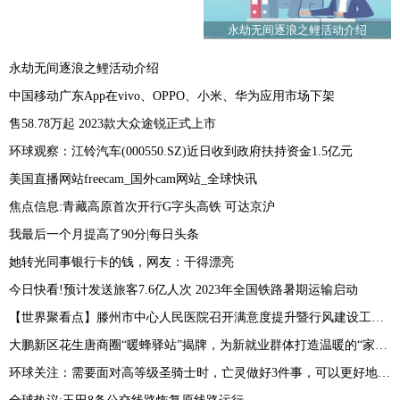
永劫无间逐浪之鲤活动介绍
永劫无间逐浪之鲤活动介绍
中国移动广东App在vivo、OPPO、小米、华为应用市场下架
售58.78万起 2023款大众途锐正式上市
环球观察：江铃汽车(000550.SZ)近日收到政府扶持资金1.5亿元
美国直播网站freecam_国外cam网站_全球快讯
焦点信息:青藏高原首次开行G字头高铁 可达京沪
我最后一个月提高了90分|每日头条
她转光同事银行卡的钱，网友：干得漂亮
今日快看!预计发送旅客7.6亿人次 2023年全国铁路暑期运输启动
【世界聚看点】滕州市中心人民医院召开满意度提升暨行风建设工作会议
大鹏新区花生唐商圈“暖蜂驿站”揭牌，为新就业群体打造温暖的“家”_焦点讯息
环球关注：需要面对高等级圣骑士时，亡灵做好3件事，可以更好地保护侍僧