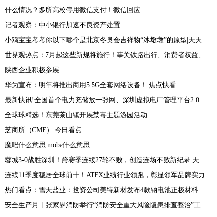
什么情况？多所高校停用微信支付！微信回应
记者观察：中小银行加速不良资产处置
小鸡宝宝考考你以下哪个是北京冬奥会吉祥物“冰墩墩”的原型|天天新资讯
世界观热点：7月起这些新规将施行！事关铁路出行、消费者权益、低保标准
陕西企业积极参展
华为宣布：明年将推出商用5.5G全套网络设备！|焦点快看
最新快讯!全国首个电力充储放一张网、深圳虚拟电厂管理平台2.0上线
全球球精选！东莞茶山镇开展禁毒主题游园活动
芝商所（CME）|今日看点
魔吧什么意思 moba什么意思
蓉城3-0战胜深圳！跨赛季连续27轮不败，创造连场不败新纪录 天天热点评
连续11季度稳居全球前十！ATFX业绩行业领跑，彰显领军品牌实力
热门看点：雪天盐业：投资公司美特新材发布4款钠电池正极材料
安全生产月丨张家界消防举行“消防安全重大风险隐患排查整治”工作新闻发布会