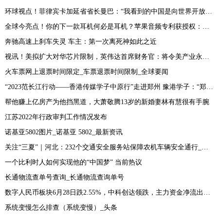
环球视点！菲律宾卡加延省省长曼巴：“我看到的中国是向世界开放的中国”
全球今亮点！你的下一款耳机何必是耳机？苹果音频专利获授权：耳朵上无需佩戴耳机
奔驰高速上刹车失灵 车主：第一次离死神如此之近
视讯！美拟扩大对华芯片限制，英伟达首席财务官：将令美产业永久丧失机会
火车票网上退票时间限定_车票退票时间限制_全球要闻
“2023范长江行动——香港传媒学子中原行”走进郑州 豫港学子：“郑州之行处处震撼心灵”
帮他赚上亿房产为他挡黑道，大萧敬腾13岁的新婚妻林有慧很有手腕
江苏2022年行政审判工作情况发布
诺基亚5802图片_诺基亚 5802_最新资讯
关注“三夏”｜河北：232个交通安全服务站保障农机车辆安全通行_当前消息
一个比利时人如何实现他的“中国梦” 当前热议
长通物流查单号查询_长通物流查询单号
数字人民币板块6月28日跌2.55%，中科创达领跌，主力资金净流出11.88亿元
系统变慢怎么排查（系统变慢）_头条