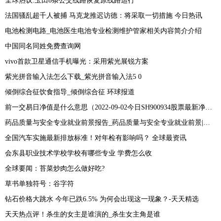
全球热议:玉田8条公交线路恢复原线路运行
法国骚乱超千人被捕 马克龙推迟访德：将采取一切措施 今日热讯
电池检测电路_电池医生电池专业检测维护管家相关内容简介介绍
中国同名同姓免费查询网
vivo首款卫星通信手机曝光：采用紫光展锐方案
紫光拼音输入法怎么下载_紫光拼音输入法5 0
倾倒综合征饮食指导_倾倒综合征 环球报道
前一交易日净值是什么意思（2022-09-02今日SH900934股票最新净值和交易情况） 当前热门
药品质量与安全专业就业前景报告_药品质量与安全专业就业前景|世界短讯
全国汽车实施最新排放标准！对年检有影响吗？ 全球最资讯
会东县职业技术学校学校有哪些专业 学费怎么收
全球要闻：苔菜炒肉怎么做好吃?
草书单独符号：谷字符
钻石价格大跳水 今年已跌6.5% 为何会出现这一现象？-天天精选
天天热点评！杀生的女主是谁演的_杀生女主角是谁