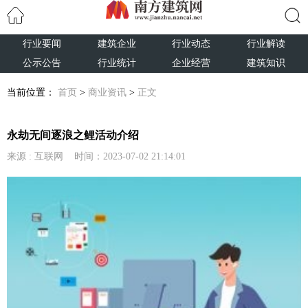
行业要闻
建筑企业
行业动态
行业解读
搜索
公示公告
行业统计
企业经营
建筑知识
当前位置：
首页
>
商业资讯
>
正文
永劫无间逐浪之鲤活动介绍
来源 : 互联网 时间：2023-07-02 21:14:01