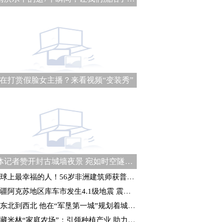
在打赏假脸女主播？来看视频“变装秀”
媒体记者赞开封古城墙夜景 宛如时空隧道式“穿越”体验
球上最幸福的人！56岁非洲建筑师获普利兹克建筑奖
疆阿克苏地区库车市发生4.1级地震 震源深度21千米
东北到西北 他在“军垦第一城”规划着城建未来
藏米林“家庭农场”：引领种植产业 助力乡村振兴