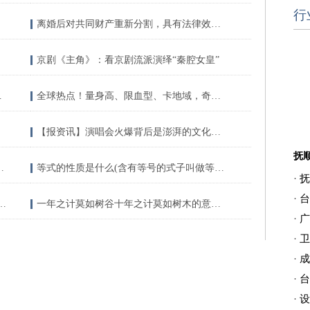
行
离婚后对共同财产重新分割，具有法律效应吗？
京剧《主角》：看京剧流派演绎“秦腔女皇”
置群众4533人
全球热点！量身高、限血型、卡地域，奇葩招聘为哪般？
【报资讯】演唱会火爆背后是澎湃的文化活力
对于望天球金鱼简单介绍
等式的性质是什么(含有等号的式子叫做等式)-今热点
·
抚
·
台
人啥都不缺 AD需要打出最佳表现
一年之计莫如树谷十年之计莫如树木的意思_一年之计莫如树谷十年之计终身之计
·
广
·
卫
·
成
·
台
·
设