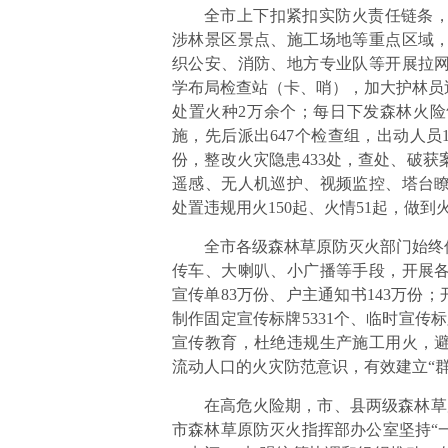
全市上下扣紧扣实防火责任链条
涉林景区景点、施工场地等重点区域
织公安、消防、地方专业队等开展拉
学布局检查站（卡、哨），加大护林员
处置火种2万余个；每日下发森林火
施，先后派出647个检查组，出动人员1
份，整改火灾隐患433处，查处、破获案
遥感、无人机巡护、视频监控、塔台
处置违规用火150起、火情51起，做
全市各级森林草原防灭火部门始终
传车、大喇叭、小广播等手段，开展各类
宣传单83万份、户主通知书143万份；
制作固定宣传标牌5331个、临时宣传标
宣传教育，杜绝违规生产施工用火，
流动人口的火灾防范意识，有效建立“
在高危火险期，市、县两级森林草
市森林草原防灭火指挥部办公室坚持“