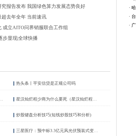
研究报告发布 我国绿色算力发展态势良好
·
哈
·
台
量超去年全年 当前速讯
·
广
 成立AITO问界销服联合工作组
逐步显现|全球快播
热头条丨平安信贷是正规公司吗
汽车股午后涨幅扩大 6月车市环比回暖 机构看好新能源车对传统燃油汽车加速替代
星汉灿烂程少商为什么要死（星汉灿烂程少商为什么拆桥）
炒股键盘分析技巧(短线炒股技巧和分析)
三星医疗：预中标3.3亿元风光伏预装式变电站项目