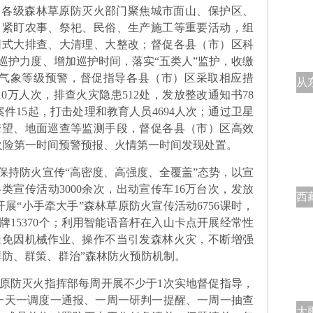
，各级森林草原防灭火部门聚焦城市面山、保护区、
，紧盯农事、祭祀、民俗、生产施工等重要活动，组
网式大排查、大清理、大整改；督促各县（市）区科
巡护力度、增加巡护时间，落实“五类人”监护，收缴
险气象等级预警，督促指导各县（市）区采取相应措
0万人次，排查火灾隐患512处，发放整改通知书78
件15起，打击处理和教育人员4694人次；通过卫星
瞭望、地面巡查等监测手段，督促各县（市）区高效
到火险第一时间预警预报、火情第一时间发现处置。
保持防火宣传“高密度、高强度、全覆盖”态势，以宣
宣传活动3000余次，出动宣传车16万台次，发放
开展“小手牵大手”森林草原防火宣传活动6756课时，
牌15370个；利用智能语音杆在入山卡点开展经常性
避免因机械作业、操作不当引发森林火灾，不断增强
群防、群策、群治”森林防火预防机制。
原防灭火指挥部每周开展不少于1次实地督促指导，
一天一调度一通报、一周一研判一提醒、一周一抽查