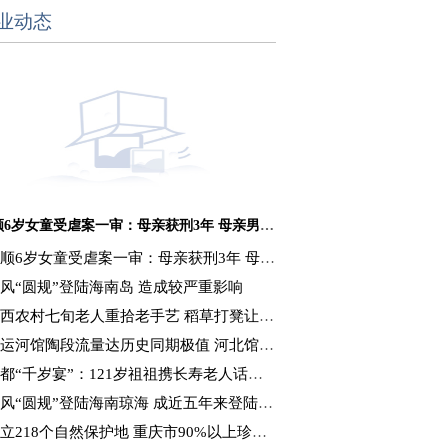
业动态
抚顺6岁女童受虐案一审：母亲获刑3年 母亲男友获刑16年
顺6岁女童受虐案一审：母亲获刑3年 母亲男友获刑16年
风“圆规”登陆海南岛 造成较严重影响
西农村七旬老人重拾老手艺 稻草打凳让秸秆“变废为宝”
运河馆陶段流量达历史同期极值 河北馆陶抗洪抢收
都“千岁宴”：121岁祖祖携长寿老人话重阳
风“圆规”登陆海南琼海 成近五年来登陆海南最强台风
立218个自然保护地 重庆市90%以上珍稀濒危野生动植物获保护