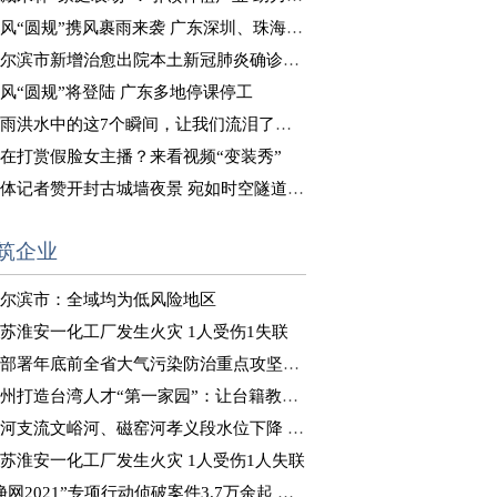
风“圆规”携风裹雨来袭 广东深圳、珠海等地停课停工
尔滨市新增治愈出院本土新冠肺炎确诊病例8例
风“圆规”将登陆 广东多地停课停工
雨洪水中的这7个瞬间，让我们流泪了……
在打赏假脸女主播？来看视频“变装秀”
体记者赞开封古城墙夜景 宛如时空隧道式“穿越”体验
筑企业
尔滨市：全域均为低风险地区
苏淮安一化工厂发生火灾 1人受伤1失联
部署年底前全省大气污染防治重点攻坚工作
州打造台湾人才“第一家园”：让台籍教师“来得了、留得下”
河支流文峪河、磁窑河孝义段水位下降 正在推进决口封堵
苏淮安一化工厂发生火灾 1人受伤1人失联
净网2021”专项行动侦破案件3.7万余起 抓获嫌犯8万余人