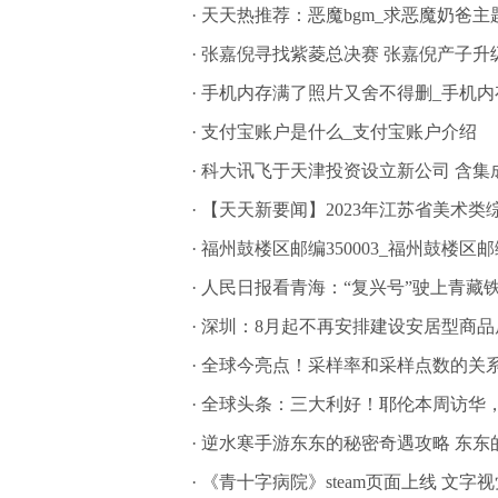
·
天天热推荐：恶魔bgm_求恶魔奶爸主题
·
张嘉倪寻找紫菱总决赛 张嘉倪产子升
·
手机内存满了照片又舍不得删_手机内
·
支付宝账户是什么_支付宝账户介绍
·
科大讯飞于天津投资设立新公司 含集
·
【天天新要闻】2023年江苏省美术类
·
福州鼓楼区邮编350003_福州鼓楼区邮
·
人民日报看青海：“复兴号”驶上青藏
·
深圳：8月起不再安排建设安居型商品
·
全球今亮点！采样率和采样点数的关系
·
全球头条：三大利好！耶伦本周访华，
·
逆水寒手游东东的秘密奇遇攻略 东东
·
《青十字病院》steam页面上线 文字