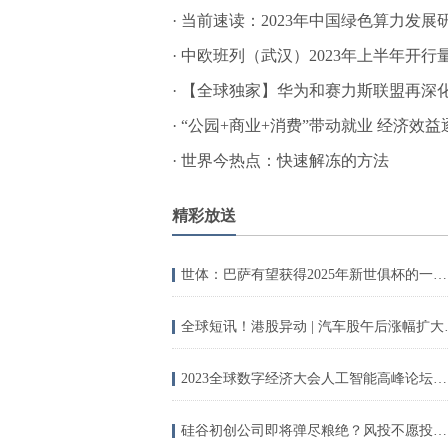
·
当前速读：2023年中国绿色算力发展
·
中欧班列（武汉）2023年上半年开行
·
【全球独家】华为和赛力斯联盟再深化
·
“公园+商业+消费”带动就业 经济效益
·
世界今热点：快速解冻的方法
精彩放送
世体：巴萨有望获得2025年新世俱杯的一个参赛席位 今日播报
全球短讯！港股异动 | 
2023全球数字经济大会人工智能高峰论坛在京举办 北京将加强人工智能政策创新和标准引领-当前短讯
硅谷初创公司即将弹尽粮绝？风投不愿投资年底或现倒闭潮