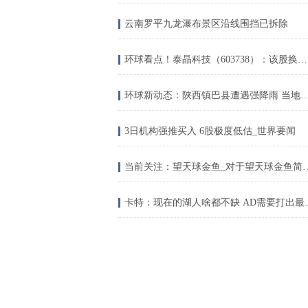
云南罗平九龙瀑布景区沿线围挡已拆除
环球看点！泰晶科技（603738）：该股换手率大于8%（07-03）
环球新动态：陕西镇巴县遭遇强降雨 当地紧急转移安
3日机构强推买入 6股极度低估_世界要闻
当前关注：望天球金鱼_
卡特：现在的湖