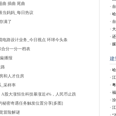
曲 插曲 尾曲
·
台
级当妈妈_每日热议
·
哈
存满了
·
台
·
大
·
还
成电路设计业务_今日视点 环球今头条
·
媒
综合分一分一档表
编|播报
建
铁路
·
哈
房和人才住房
·
江
_采样率
·
粤
·
福
A股大涨恒生科技暴涨近4%，人民币止跌
·
汾
的秘密奇遇任务触发位置分享[多图]
·
江
视觉冒险解谜
·
“