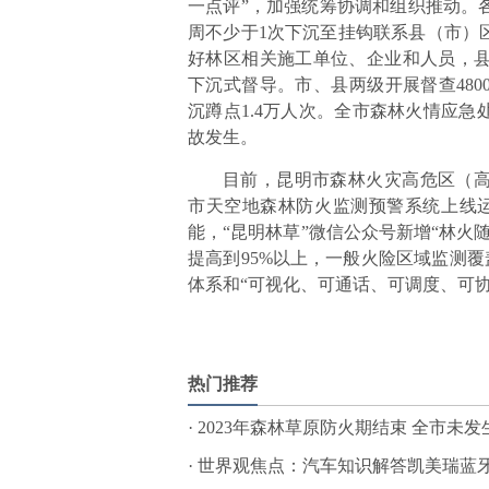
一点评”，加强统筹协调和组织推动。
周不少于1次下沉至挂钩联系县（市）
好林区相关施工单位、企业和人员，县
下沉式督导。市、县两级开展督查480
沉蹲点1.4万人次。全市森林火情应
故发生。
目前，昆明市森林火灾高危区（
市天空地森林防火监测预警系统上线运
能，“昆明林草”微信公众号新增“林火
提高到95%以上，一般火险区域监测覆
体系和“可视化、可通话、可调度、可
标签：
热门推荐
·
2023年森林草原防火期结束 全市未
·
世界观焦点：汽车知识解答凯美瑞蓝