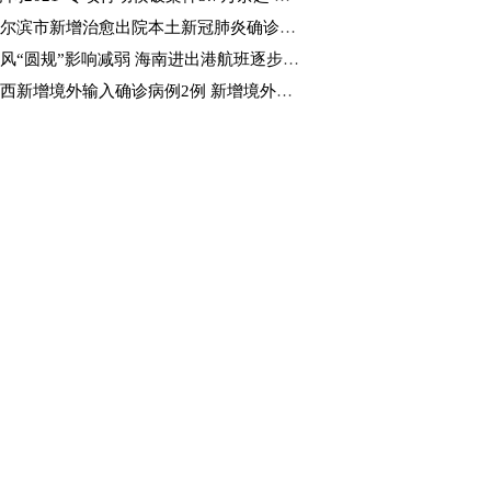
尔滨市新增治愈出院本土新冠肺炎确诊病例4例
风“圆规”影响减弱 海南进出港航班逐步恢复
西新增境外输入确诊病例2例 新增境外输入无症状感染者4例