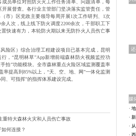
各成员单位对照防灭火工作任务清单、问题清单，每
区开展督查。各行业主管部门坚决落实监管责任，管
（市）区党政主要领导每周开展1次工作研判、1次
0余人次，线上线下防火调度2200余次，干部职工下
急处置快速有力，本轮防火期以来无防扑火人员伤亡事
还
高风险区）综合治理工程建设项目已基本完成，昆明
行，“昆明林草”App新增前端森林防火视频监控功
随手拍”功能模块。全市森林重点火险区域监测覆盖率
盖率提高到85%以上，“天、空、地、网”一体化监测
协同、可指挥”的指挥体系建设完成。
·
地
·
新
发生重特大森林火灾和人员伤亡事故
·
从
牙如何连接？
·
西