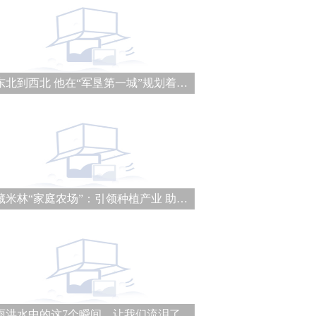
从东北到西北 他在“军垦第一城”规划着城建未来
西藏米林“家庭农场”：引领种植产业 助力乡村振兴
大雨洪水中的这7个瞬间，让我们流泪了……