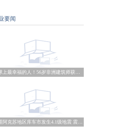
业要闻
地球上最幸福的人！56岁非洲建筑师获普利兹克建筑奖
新疆阿克苏地区库车市发生4.1级地震 震源深度21千米