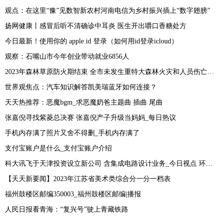
观点：在这里“豫”见数智新农村河南电信为乡村振兴插上“数字翅膀”
扬网健康丨感冒后听不清确诊中耳炎 医生开出嚼口香糖处方
今日最新！使用你的 apple id 登录（如何用id登录icloud）
观察：石嘴山市今年创业带动就业6856人
2023年森林草原防火期结束 全市未发生重特大森林火灾和人员伤亡事故
世界观焦点：汽车知识解答凯美瑞蓝牙如何连接？
天天热推荐：恶魔bgm_求恶魔奶爸主题曲 插曲 尾曲
张嘉倪寻找紫菱总决赛 张嘉倪产子升级当妈妈_每日热议
手机内存满了照片又舍不得删_手机内存满了
支付宝账户是什么_支付宝账户介绍
科大讯飞于天津投资设立新公司 含集成电路设计业务_今日视点 环球今头条
【天天新要闻】2023年江苏省美术类综合分一分一档表
福州鼓楼区邮编350003_福州鼓楼区邮编|播报
人民日报看青海：“复兴号”驶上青藏铁路