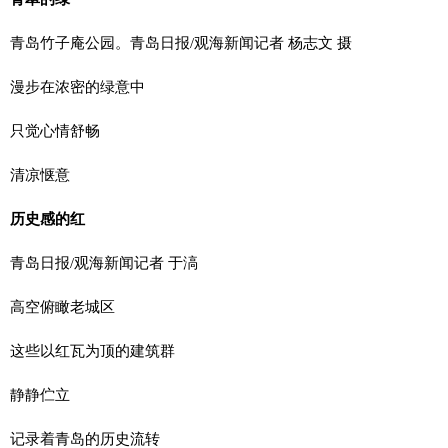
青岛竹子庵公园。青岛日报/观海新闻记者 杨志文 摄
漫步在浓密的绿意中
只觉心情舒畅
清凉惬意
历史感的红
青岛日报/观海新闻记者 于滈
高空俯瞰老城区
这些以红瓦为顶的建筑群
静静伫立
记录着青岛的历史流转