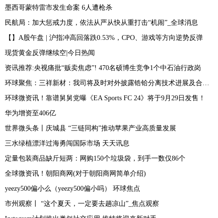
墨西哥蒙特雷市发生命案 6人遭枪杀
民航局：加大惩戒力度，依法从严从快从重打击“机闹”_全球消息
【】A股午盘 | 沪指冲高回落跌0.53%，CPO、游戏等方向逆势反弹
现货黄金反弹继续空|今日热闻
资讯推荐:央视痛批“贩卖焦虑”! 470名硕博生竞争1个中石油行政岗
环球聚焦：三祥新材：我司将及时对外披露锆铪分离技术进展及合作情况
环球微资讯！靠谱舅舅党曝《EA Sports FC 24》将于9月29日发售！
华为增资至406亿
世界微头条丨庆城县 “三链同构”推动苹果产业高质量发展
三水绿植漂洋过海勇闯国际市场 天天讯息
定量包装商品缺斤短两：网购150个垃圾袋，到手一数仅86个
全球微资讯！朝阳商网(对于朝阳商网简单介绍)
yeezy500偏小么（yeezy500偏小吗） 环球焦点
市州观察丨 “这个夏天，一定要去趟凉山”_焦点观察