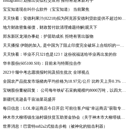
Instagram计划推出类似社交应用 推特将迎来新对手
宝宝知道现在叫什么软件（宝宝知道） 当前聚焦
天天快看：安德利果汁(02218)拟为阿克苏安德利贷款提供不超过8000万元的连带责任保证担保
地方财政密集催债，财政暂付款清理难题待解|观天下
郑东新区龙湖办事处：护苗助成长 拒绝有害出版物
天天播报:伊朗的加入, 是中国为了阻止印度完全破坏上合组织的一次努力!
天天快看：毕业不只321也是123！这份祝福送给毕业再出发的你
华丰股份(605100.SH)：目前未与特斯拉合作
2023十堰中考志愿填报时间及招生批次 全球视点
全国农产品批发市场猪肉平均价格为18.97元/公斤 比昨天上升0.3% 最新
宝钢股份董秘回复： 公司每年铁矿石采购规模约8000万吨，以四大矿为主，近年来公司积极拓展非主流矿山资源-环球看热讯
新疆托克逊县千亩油菜花盛开
每日信息：LOL幸运商店今日开启:可前往客户端“幸运商店”获取专属皮肤折扣
神木市大柳塔镇生油村级扶贫互助资金协会（关于神木市大柳塔镇生油村级扶贫互助资金协会介绍）
世界消息！巴雷特m82a2式狙击步枪（被神化的狙击利器）