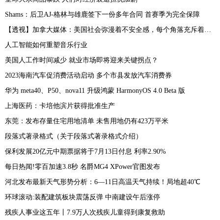
Shams：后卫AJ-格林与雄鹿签下一份多年合同 首赛季为完全保障
【透视】加拿大媒体：美国社会弥漫着不安全感，每个角落充斥着恐惧
人工智能如何重塑音乐行业
美国人工作时间减少 就业市场即将迎来关键拐点？
2023海南汽车促消费活动启动 多个市县发放汽车消费券
华为 meta40、P50、nova11 升级鸿蒙 HarmonyOS 4.0 Beta 版
上海医药：卡培他滨片获得批准生产
东莞：发布存量住宅用地清单 未售用地仍有423万平米
段落式著录格式（关于段落式著录格式介绍）
保利发展20亿元中期票据将于7月13日付息 利率2.90%
每日热闻!零百加速3.8秒 名爵MG4 XPower官图发布
河北发布最新天气形势分析：6—11日高温天气持续！局地超40℃
环球滚动:装配建筑板块震荡反弹 中南建设午后涨停
残疾人事业这五年丨7.9万人次残疾儿童得到康复救助