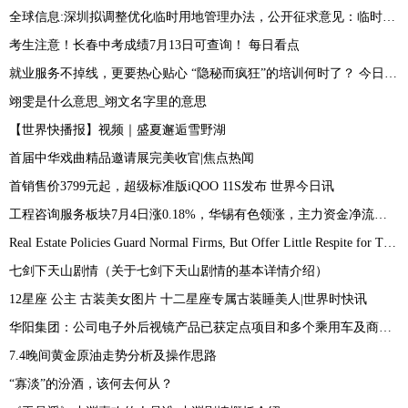
全球信息:深圳拟调整优化临时用地管理办法，公开征求意见：临时用地使用期限一般不超过2年
考生注意！长春中考成绩7月13日可查询！ 每日看点
就业服务不掉线，更要热心贴心 “隐秘而疯狂”的培训何时了？ 今日快讯
翊雯是什么意思_翊文名字里的意思
【世界快播报】视频｜盛夏邂逅雪野湖
首届中华戏曲精品邀请展完美收官|焦点热闻
首销售价3799元起，超级标准版iQOO 11S发布 世界今日讯
工程咨询服务板块7月4日涨0.18%，华锡有色领涨，主力资金净流出8419.79万元
Real Estate Policies Guard Normal Firms, But Offer Little Respite for Troubled Ones|环球快播报
七剑下天山剧情（关于七剑下天山剧情的基本详情介绍）
12星座 公主 古装美女图片 十二星座专属古装睡美人|世界时快讯
华阳集团：公司电子外后视镜产品已获定点项目和多个乘用车及商用车预研项目_今日热议
7.4晚间黄金原油走势分析及操作思路
“寡淡”的汾酒，该何去何从？