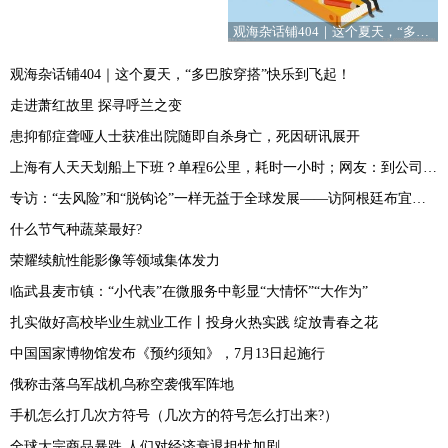
观海杂话铺404｜这个夏天，“多巴胺穿搭”快乐到飞起！
观海杂话铺404｜这个夏天，“多巴胺穿搭”快乐到飞起！
走进萧红故里 探寻呼兰之变
患抑郁症聋哑人士获准出院随即自杀身亡，死因研讯展开
上海有人天天划船上下班？单程6公里，耗时一小时；网友：到公司先洗澡？
专访：“去风险”和“脱钩论”一样无益于全球发展——访阿根廷布宜诺斯艾利斯大学研究员布斯特洛
什么节气种蔬菜最好?
荣耀续航性能影像等领域集体发力
临武县麦市镇：“小代表”在微服务中彰显“大情怀”“大作为”
扎实做好高校毕业生就业工作丨投身火热实践 绽放青春之花
中国国家博物馆发布《预约须知》，7月13日起施行
俄称击落乌军战机乌称空袭俄军阵地
手机怎么打几次方符号（几次方的符号怎么打出来?）
全球大宗商品暴跌 人们对经济衰退担忧加剧