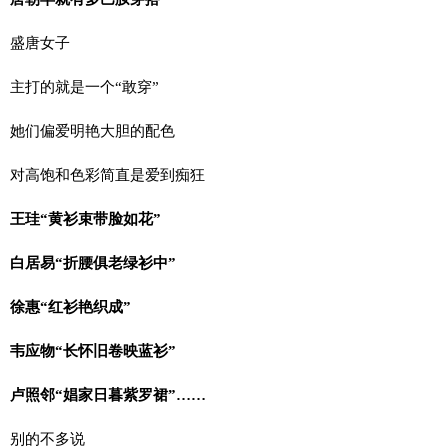
盛唐女子
主打的就是一个“敢穿”
她们偏爱明艳大胆的配色
对高饱和色彩简直是爱到痴狂
王珪“黄衫束带脸如花”
白居易“折腰俱老绿衫中”
徐惠“红衫艳织成”
韦应物“长怀旧卷映蓝衫”
卢照邻“娼家日暮紫罗裙”……
别的不多说