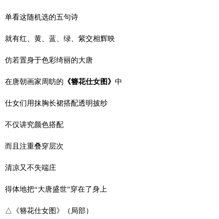
单看这随机选的五句诗
就有红、黄、蓝、绿、紫交相辉映
仿若置身于色彩绮丽的大唐
在唐朝画家周昉的
《簪花仕女图》
中
仕女们用抹胸长裙搭配透明披纱
不仅讲究颜色搭配
而且注重叠穿层次
清凉又不失端庄
得体地把“大唐盛世”穿在了身上
△《簪花仕女图》（局部）