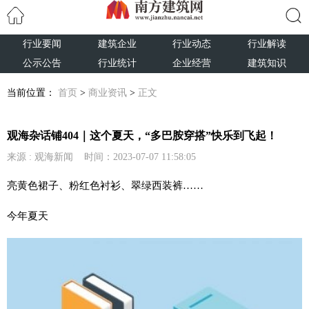
行业要闻
建筑企业
行业动态
行业解读
搜索
公示公告
行业统计
企业经营
建筑知识
当前位置：
首页
>
商业资讯
>
正文
观海杂话铺404｜这个夏天，“多巴胺穿搭”快乐到飞起！
来源 : 观海新闻 时间：2023-07-07 11:58:05
亮黄色裙子、粉红色衬衫、翠绿西装裤……
今年夏天