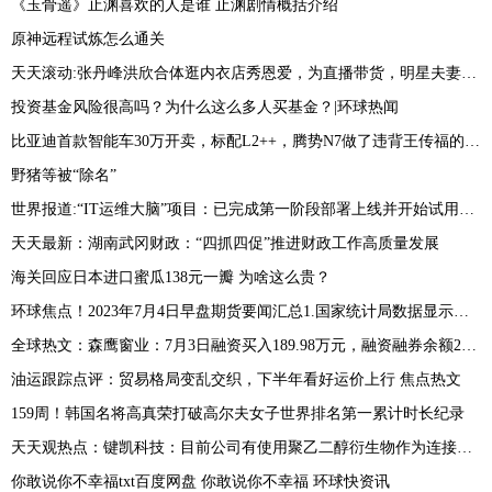
《玉骨遥》止渊喜欢的人是谁 止渊剧情概括介绍
原神远程试炼怎么通关
天天滚动:张丹峰洪欣合体逛内衣店秀恩爱，为直播带货，明星夫妻只剩利益？
投资基金风险很高吗？为什么这么多人买基金？|环球热闻
比亚迪首款智能车30万开卖，标配L2++，腾势N7做了违背王传福的决定 世界播报
野猪等被“除名”
世界报道:“IT运维大脑”项目：已完成第一阶段部署上线并开始试用测试
天天最新：湖南武冈财政：“四抓四促”推进财政工作高质量发展
海关回应日本进口蜜瓜138元一瓣 为啥这么贵？
环球焦点！2023年7月4日早盘期货要闻汇总1.国家统计局数据显示，据对全国流通领域9大类50种重要生产资料市场价格的监测显示，2023年6月下旬与6月中旬相比，19种产品价格上涨，25种下降，6种持平
全球热文：森鹰窗业：7月3日融资买入189.98万元，融资融券余额2601.14万元
油运跟踪点评：贸易格局变乱交织，下半年看好运价上行 焦点热文
159周！韩国名将高真荣打破高尔夫女子世界排名第一累计时长纪录
天天观热点：键凯科技：目前公司有使用聚乙二醇衍生物作为连接子的早期研发项目客户 产生收入较少
你敢说你不幸福txt百度网盘 你敢说你不幸福 环球快资讯