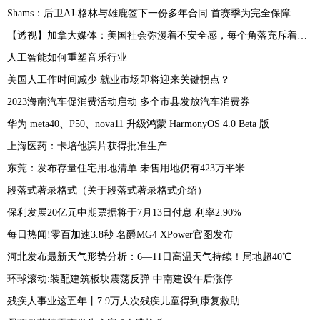
Shams：后卫AJ-格林与雄鹿签下一份多年合同 首赛季为完全保障
【透视】加拿大媒体：美国社会弥漫着不安全感，每个角落充斥着恐惧
人工智能如何重塑音乐行业
美国人工作时间减少 就业市场即将迎来关键拐点？
2023海南汽车促消费活动启动 多个市县发放汽车消费券
华为 meta40、P50、nova11 升级鸿蒙 HarmonyOS 4.0 Beta 版
上海医药：卡培他滨片获得批准生产
东莞：发布存量住宅用地清单 未售用地仍有423万平米
段落式著录格式（关于段落式著录格式介绍）
保利发展20亿元中期票据将于7月13日付息 利率2.90%
每日热闻!零百加速3.8秒 名爵MG4 XPower官图发布
河北发布最新天气形势分析：6—11日高温天气持续！局地超40℃
环球滚动:装配建筑板块震荡反弹 中南建设午后涨停
残疾人事业这五年丨7.9万人次残疾儿童得到康复救助