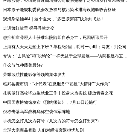
科顺股份：公司高管近期增持公司股票是基于对公司及行业未来持续稳定发展和长期投资价值的信心
日本原子能规制委员会发放福岛核污染水排海设施验收合格证
观海杂话铺404｜这个夏天，“多巴胺穿搭”快乐到飞起！
走进萧红故里 探寻呼兰之变
患抑郁症聋哑人士获准出院随即自杀身亡，死因研讯展开
上海有人天天划船上下班？单程6公里，耗时一小时；网友：到公司先洗澡？
专访：“去风险”和“脱钩论”一样无益于全球发展——访阿根廷布宜诺斯艾利斯大学研究员布斯特洛
什么节气种蔬菜最好?
荣耀续航性能影像等领域集体发力
临武县麦市镇：“小代表”在微服务中彰显“大情怀”“大作为”
扎实做好高校毕业生就业工作丨投身火热实践 绽放青春之花
中国国家博物馆发布《预约须知》，7月13日起施行
俄称击落乌军战机乌称空袭俄军阵地
手机怎么打几次方符号（几次方的符号怎么打出来?）
全球大宗商品暴跌 人们对经济衰退担忧加剧