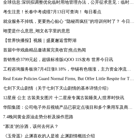
全球信息:深圳拟调整优化临时用地管理办法，公开征求意见：临时用地使用期限一般不超过2年
考生注意！长春中考成绩7月13日可查询！ 每日看点
就业服务不掉线，更要热心贴心 “隐秘而疯狂”的培训何时了？ 今日快讯
翊雯是什么意思_翊文名字里的意思
【世界快播报】视频｜盛夏邂逅雪野湖
首届中华戏曲精品邀请展完美收官|焦点热闻
首销售价3799元起，超级标准版iQOO 11S发布 世界今日讯
工程咨询服务板块7月4日涨0.18%，华锡有色领涨，主力资金净流出8419.79万元
Real Estate Policies Guard Normal Firms, But Offer Little Respite for Troubled Ones|环球快播报
七剑下天山剧情（关于七剑下天山剧情的基本详情介绍）
12星座 公主 古装美女图片 十二星座专属古装睡美人|世界时快讯
华阳集团：公司电子外后视镜产品已获定点项目和多个乘用车及商用车预研项目_今日热议
7.4晚间黄金原油走势分析及操作思路
“寡淡”的汾酒，该何去何从？
《玉骨遥》止渊喜欢的人是谁 止渊剧情概括介绍