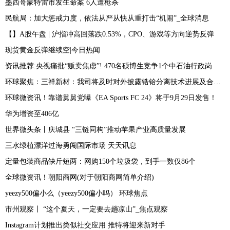
墨西哥蒙特雷市发生命案 6人遭枪杀
民航局：加大惩戒力度，依法从严从快从重打击“机闹”_全球消息
【】A股午盘 | 沪指冲高回落跌0.53%，CPO、游戏等方向逆势反弹
现货黄金反弹继续空|今日热闻
资讯推荐:央视痛批“贩卖焦虑”! 470名硕博生竞争1个中石油行政岗
环球聚焦：三祥新材：我司将及时对外披露锆铪分离技术进展及合作情况
环球微资讯！靠谱舅舅党曝《EA Sports FC 24》将于9月29日发售！
华为增资至406亿
世界微头条丨庆城县 “三链同构”推动苹果产业高质量发展
三水绿植漂洋过海勇闯国际市场 天天讯息
定量包装商品缺斤短两：网购150个垃圾袋，到手一数仅86个
全球微资讯！朝阳商网(对于朝阳商网简单介绍)
yeezy500偏小么（yeezy500偏小吗） 环球焦点
市州观察丨 “这个夏天，一定要去趟凉山”_焦点观察
Instagram计划推出类似社交应用 推特将迎来新对手