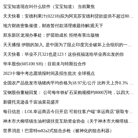
宝宝知道现在叫什么软件（宝宝知道） 当前聚焦
天天快看：安德利果汁(02218)拟为阿克苏安德利贷款提供不超过8000万元的连带责任保证担保
地方财政密集催债，财政暂付款清理难题待解|观天下
郑东新区龙湖办事处：护苗助成长 拒绝有害出版物
天天播报:伊朗的加入, 是中国为了阻止印度完全破坏上合组织的一次努力!
天天快看：毕业不只321也是123！这份祝福送给毕业再出发的你
华丰股份(605100.SH)：目前未与特斯拉合作
2023十堰中考志愿填报时间及招生批次 全球视点
全国农产品批发市场猪肉平均价格为18.97元/公斤 比昨天上升0.3% 最新
宝钢股份董秘回复： 公司每年铁矿石采购规模约8000万吨，以四大矿为主，近年来公司积极拓展非主流矿山资源-环球看热讯
新疆托克逊县千亩油菜花盛开
每日信息：LOL幸运商店今日开启:可前往客户端“幸运商店”获取专属皮肤折扣
神木市大柳塔镇生油村级扶贫互助资金协会（关于神木市大柳塔镇生油村级扶贫互助资金协会介绍）
世界消息！巴雷特m82a2式狙击步枪（被神化的狙击利器）