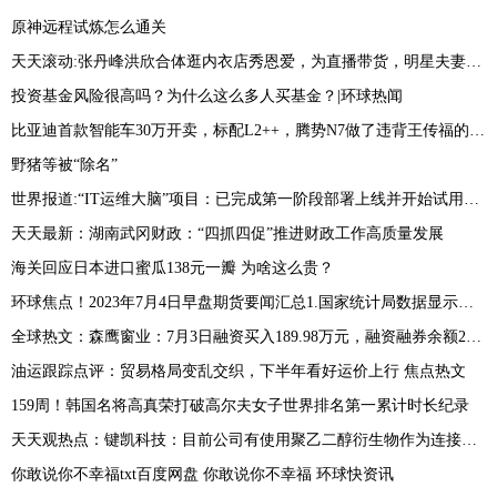
原神远程试炼怎么通关
天天滚动:张丹峰洪欣合体逛内衣店秀恩爱，为直播带货，明星夫妻只剩利益？
投资基金风险很高吗？为什么这么多人买基金？|环球热闻
比亚迪首款智能车30万开卖，标配L2++，腾势N7做了违背王传福的决定 世界播报
野猪等被“除名”
世界报道:“IT运维大脑”项目：已完成第一阶段部署上线并开始试用测试
天天最新：湖南武冈财政：“四抓四促”推进财政工作高质量发展
海关回应日本进口蜜瓜138元一瓣 为啥这么贵？
环球焦点！2023年7月4日早盘期货要闻汇总1.国家统计局数据显示，据对全国流通领域9大类50种重要生产资料市场价格的监测显示，2023年6月下旬与6月中旬相比，19种产品价格上涨，25种下降，6种持平
全球热文：森鹰窗业：7月3日融资买入189.98万元，融资融券余额2601.14万元
油运跟踪点评：贸易格局变乱交织，下半年看好运价上行 焦点热文
159周！韩国名将高真荣打破高尔夫女子世界排名第一累计时长纪录
天天观热点：键凯科技：目前公司有使用聚乙二醇衍生物作为连接子的早期研发项目客户 产生收入较少
你敢说你不幸福txt百度网盘 你敢说你不幸福 环球快资讯