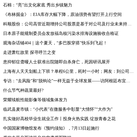
石棉：“亮”出文化家底 秀出乡镇魅力
《布林掘金》：EIA库存大幅下降，原油强势有望打开上行空间
科顺股份：公司高管近期增持公司股票是基于对公司及行业未来持续稳定发展和长期投资价值的信心
日本原子能规制委员会发放福岛核污染水排海设施验收合格证
观海杂话铺404｜这个夏天，“多巴胺穿搭”快乐到飞起！
走进萧红故里 探寻呼兰之变
患抑郁症聋哑人士获准出院随即自杀身亡，死因研讯展开
上海有人天天划船上下班？单程6公里，耗时一小时；网友：到公司先洗澡？
专访：“去风险”和“脱钩论”一样无益于全球发展——访阿根廷布宜诺斯艾利斯大学研究员布斯特洛
什么节气种蔬菜最好?
荣耀续航性能影像等领域集体发力
临武县麦市镇：“小代表”在微服务中彰显“大情怀”“大作为”
扎实做好高校毕业生就业工作丨投身火热实践 绽放青春之花
中国国家博物馆发布《预约须知》，7月13日起施行