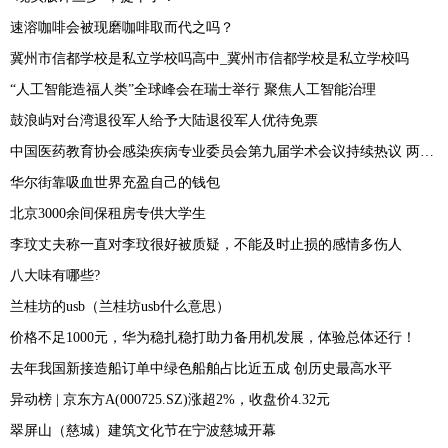
速溶咖啡会被现磨咖啡取而代之吗？
冀州市信都学校是私立学校吗高中_冀州市信都学校是私立学校吗
“人工智能造福人类”全球峰会在瑞士举行 聚焦人工智能治理
鼓浪屿对台湾退役军人给予大陆退役军人优待免票
中国医药教育协会感染疾病专业委员会第九届学术会议持续热议 两性霉素专家共识发布
华尔街靠吸血世界充盈自己的钱包
北京3000余间保租房专供大学生
李玟丈夫称一直对李玟很好被质疑，不能及时止损的感情多伤人
八大味有哪些?
兰桂坊的usb（兰桂坊usb什么意思）
价格不足1000元，华为稳扎稳打助力备用机发展，体验总体还行！
去年我国新接造船订单中绿色船舶占比近五成 创历史最高水平
异动榜 | 京东方A(000725.SZ)涨超2%，收盘价4.32元
翠屏山（慈城）建筑文化节在宁波慈城开幕