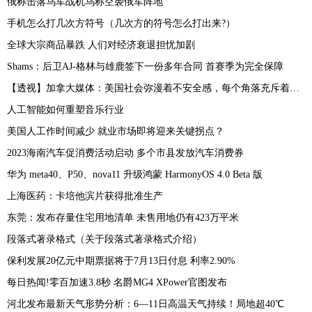
俄称击落乌军战机乌称空袭俄军阵地
手机怎么打几次方符号（几次方的符号怎么打出来?）
全球大宗商品暴跌 人们对经济衰退担忧加剧
Shams：后卫AJ-格林与雄鹿签下一份多年合同 首赛季为完全保障
【透视】加拿大媒体：美国社会弥漫着不安全感，每个角落充斥着恐惧
人工智能如何重塑音乐行业
美国人工作时间减少 就业市场即将迎来关键拐点？
2023海南汽车促消费活动启动 多个市县发放汽车消费券
华为 meta40、P50、nova11 升级鸿蒙 HarmonyOS 4.0 Beta 版
上海医药：卡培他滨片获得批准生产
东莞：发布存量住宅用地清单 未售用地仍有423万平米
段落式著录格式（关于段落式著录格式介绍）
保利发展20亿元中期票据将于7月13日付息 利率2.90%
每日热闻!零百加速3.8秒 名爵MG4 XPower官图发布
河北发布最新天气形势分析：6—11日高温天气持续！局地超40℃