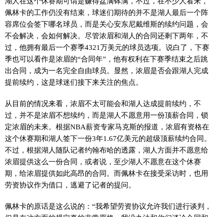
湖人在这个休赛期可谓是赚得盆满钵满，不过，在不少人看来，
佩林卡的工作仍没有结束，球迷们期待的并不是湖人最后一个阵
容席位会签下哪名球员，而是关心安东尼戴维斯的续约问题，会
不会解决，会如何解决。尽管浓眉和湖人的合同还剩下两年，不
过，他拥有最后一个赛季4321万美元的球员选项。说白了，下赛
季也可以看作是浓眉的“合同年”，他有权利在下赛季结束之后跳
出合同，成为一名完全自由球员。显然，浓眉是否会跟湖人完成
提前续约，这是球迷们接下来关注的焦点。
从目前的情况来看，浓眉不太可能会和湖人达成提前续约，不
过，并不是浓眉不想续约，而是湖人不愿意用一份顶薪合同，锁
定浓眉的未来。根据NBA薪资专家马克斯的报道，浓眉有资格在
这个休赛期和湖人签下一份3年1.67亿美元的超级顶薪续约合同。
不过，根据湖人随队记者约翰布哈的透露，湖人方面并不愿意给
浓眉提供这么一份合同，或者说，至少湖人不愿意在这个休赛
期，给浓眉提供如此高昂的合同。而佩林卡在接受采访时，也用
劳资协议作为借口，逃避了记者的提问。
佩林卡的原话是这么说的：“我希望劳资协议允许我们进行谈判，