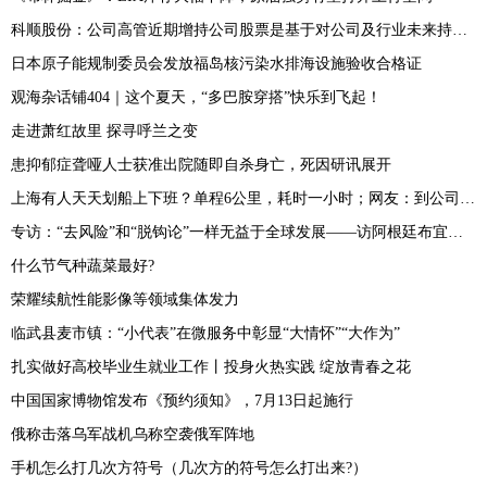
科顺股份：公司高管近期增持公司股票是基于对公司及行业未来持续稳定发展和长期投资价值的信心
日本原子能规制委员会发放福岛核污染水排海设施验收合格证
观海杂话铺404｜这个夏天，“多巴胺穿搭”快乐到飞起！
走进萧红故里 探寻呼兰之变
患抑郁症聋哑人士获准出院随即自杀身亡，死因研讯展开
上海有人天天划船上下班？单程6公里，耗时一小时；网友：到公司先洗澡？
专访：“去风险”和“脱钩论”一样无益于全球发展——访阿根廷布宜诺斯艾利斯大学研究员布斯特洛
什么节气种蔬菜最好?
荣耀续航性能影像等领域集体发力
临武县麦市镇：“小代表”在微服务中彰显“大情怀”“大作为”
扎实做好高校毕业生就业工作丨投身火热实践 绽放青春之花
中国国家博物馆发布《预约须知》，7月13日起施行
俄称击落乌军战机乌称空袭俄军阵地
手机怎么打几次方符号（几次方的符号怎么打出来?）