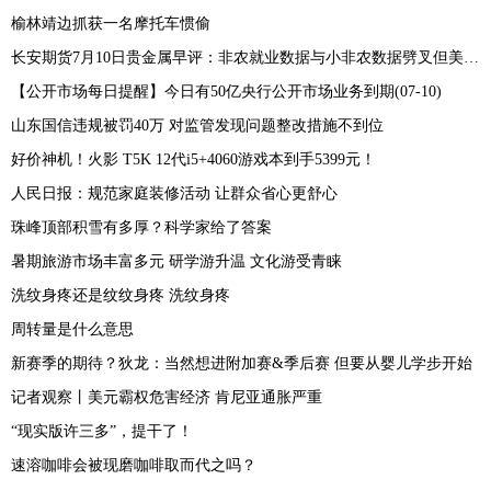
榆林靖边抓获一名摩托车惯偷
长安期货7月10日贵金属早评：非农就业数据与小非农数据劈叉但美联储本月加息预期仍存，贵金属期价或承压运行
【公开市场每日提醒】今日有50亿央行公开市场业务到期(07-10)
山东国信违规被罚40万 对监管发现问题整改措施不到位
好价神机！火影 T5K 12代i5+4060游戏本到手5399元！
人民日报：规范家庭装修活动 让群众省心更舒心
珠峰顶部积雪有多厚？科学家给了答案
暑期旅游市场丰富多元 研学游升温 文化游受青睐
洗纹身疼还是纹纹身疼 洗纹身疼
周转量是什么意思
新赛季的期待？狄龙：当然想进附加赛&季后赛 但要从婴儿学步开始
记者观察丨美元霸权危害经济 肯尼亚通胀严重
“现实版许三多”，提干了！
速溶咖啡会被现磨咖啡取而代之吗？