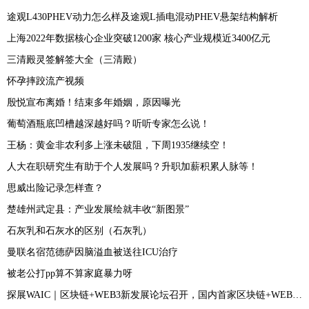
途观L430PHEV动力怎么样及途观L插电混动PHEV悬架结构解析
上海2022年数据核心企业突破1200家 核心产业规模近3400亿元
三清殿灵签解签大全（三清殿）
怀孕摔跤流产视频
殷悦宣布离婚！结束多年婚姻，原因曝光
葡萄酒瓶底凹槽越深越好吗？听听专家怎么说！
王杨：黄金非农利多上涨未破阻，下周1935继续空！
人大在职研究生有助于个人发展吗？升职加薪积累人脉等！
思威出险记录怎样查？
楚雄州武定县：产业发展绘就丰收“新图景”
石灰乳和石灰水的区别（石灰乳）
曼联名宿范德萨因脑溢血被送往ICU治疗
被老公打pp算不算家庭暴力呀
探展WAIC｜区块链+WEB3新发展论坛召开，国内首家区块链+WEB3创投联盟成立