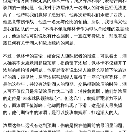
但是在这方面的规定真的非常严格，我没办法和你们谈论合同和
谈判的一些问题，但我对于浓眉作为一名湖人的评价已经无法更
高了，他帮助我们赢得了总冠军。他再次帮助我们杀进了西决，
他愿意带伤作战，他是一名无与伦比的领袖。所以，我很高兴他
是我们团队的一员。”不得不佩服佩林卡作为球队总经理的发言能
力，他这段话可以说没有什么漏洞，一直在夸赞浓眉，却没有透
露任何有关于湖人和浓眉续约的问题。
不过，佩林卡的言论，结合湖人随队记者的报道，可以看出，湖
人确实不太愿意用超级顶薪，提前留下浓眉，佩林卡不仅避开了
浓眉的续约谈判问题，他更是没有说出湖人愿意长期留下浓眉这
样的话，很显然，尽管浓眉帮助湖人赢得了一座总冠军奖杯，但
是他这些年，并没有达到湖人的预期。交易得到浓眉的时候，湖
人可不仅仅只是希望浓眉作为二当家，辅佐詹姆斯，他们给浓眉
的定位是“未来球队领袖核心”。但这几年，詹姆斯逐渐力不从
心，而浓眉正值巅峰，他却同样出现了下滑，这是湖人最失望
的，他们期待中的浓眉，是可以接班詹姆斯，扛起湖人的人。
浓眉这些年远没有达到预期，伤病是摆在他面前的最明显问题。