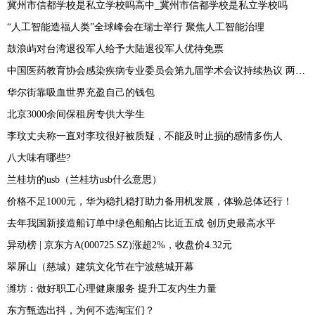
冀州市信都学校是私立学校吗高中_冀州市信都学校是私立学校吗
“人工智能造福人类”全球峰会在瑞士举行 聚焦人工智能治理
鼓浪屿对台湾退役军人给予大陆退役军人优待免票
中国医药教育协会感染疾病专业委员会第九届学术会议持续热议 两性霉素专家共识发布
华尔街靠吸血世界充盈自己的钱包
北京3000余间保租房专供大学生
李玟丈夫称一直对李玟很好被质疑，不能及时止损的感情多伤人
八大味有哪些?
兰桂坊的usb（兰桂坊usb什么意思）
价格不足1000元，华为稳扎稳打助力备用机发展，体验总体还行！
去年我国新接造船订单中绿色船舶占比近五成 创历史最高水平
异动榜 | 京东方A(000725.SZ)涨超2%，收盘价4.32元
翠屏山（慈城）建筑文化节在宁波慈城开幕
潍坊：做好职工心理健康服务 提升工友内生力量
东方甄选出抖，为何不选淘宝们？