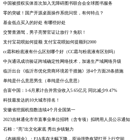
中国被授权实体首次加入无障碍图书联合会全球图书服务
零的突破！国产开源桌面操作系统问世，有何特点？
基金低点买入的好处 有哪些好处
交警查酒驾，男子亮警官证让放行？免职！
支付宝花呗如何提额 支付宝花呗如何提额到2000
cc霜和粉底液有什么区别哪个好（CC霜与粉底液有区别吗）
中兴通讯成功验证跨域确定性网络技术，加速生产域网络升级
临沂出台《临沂市优化营商环境若干措施》涉4个方面28条措施
单纯是什么意思男生（单纯是什么意思）
合富中国：1-6月累计合并营业收入5.65亿元 同比减少9.47%
科技最发达的10大城市排名！
安徽省挖掘机指数连续4个月全国第一
2023吉林通化市市直事业单位招聘（含专项）拟聘用人员公示通知
石棉：“亮”出文化家底 秀出乡镇魅力
《布林掘金》：EIA库存大幅下降，原油强势有望打开上行空间