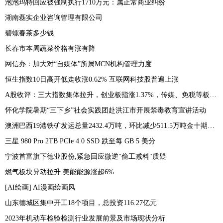
泡泡玛特回应被强制执行1710万元：属正常商业纠纷
湖南磊实企业咨询管理有限公司
碧螺春茶多少钱
长春市本周蔬菜价格有涨有降
网信办：加大对“自媒体”所属MCN机构管理力度
恒生指数10日高开低走收涨0.62% 互联网科技股普遍上涨
A股收评：三大指数集体拉升，创业板指涨1.37%，传媒、免税等板块表现活跃
怀化学院暑期“三下乡”社会实践团赴洪江市开展禁毒教育宣讲活动
澳洲巴西19港铁矿发运总量2432.4万吨，环比减少511.5万吨金十期货07月10日讯，7月3日-7月9日Mysteel澳洲巴西19港铁矿发运总量2432.4万吨，环比减少511.5万吨
三星 980 Pro 2TB PCIe 4.0 SSD 跌至每 GB 5 美分
宁波首富旗下德业股份,紧急回应微逆"偷工减料"质疑
燃气板块异动拉升 美能能源涨超6%
[AI绘画] AI漫画绘画风
山东德城区集中开工18个项目，总投资116.27亿元
2023年机动车检验检测行业发展前景及市场现状分析