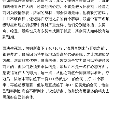
但如果你仔细观察过浓眉的话，其实，伤病只是借口罢了，真正
影响他追逐伟大的，还是他的心态。不管是进入休赛期，还是之
前因为疫情停赛，浓眉的身材，都会快速走样，他喜欢打游戏，
并且不够自律，还记得在夺冠之后的首个赛季，联盟中有三名顶
级球星出现在训练营中身材严重走样，他们分别是浓眉、东契
奇、哈登。最终也只有东契奇找回了状态，其余两人始终没有达
到预期。
西决生死战，詹姆斯轰下了40+10+9，浓眉直到末节开始之前，
都在梦游，最后因为特里斯坦汤普森的强硬表现，才让浓眉如梦
方醒。浓眉非常优秀，健康的他，攻防综合实力是可以挤进联盟
前五的，但我们必须要承认的是，浓眉并不是一名在心态方面，
想要追逐伟大的球员，这一点，从他之前签合同就可以看出。夺
冠后，浓眉本可以签下一份1+1或者是2+1的合同，打1-2个赛
季，再签超级顶薪，但浓眉直接签了5年1.9亿美元的合同，他自
己预料到伤病会不断到来，说难听点，他并没有用更多的精力去
照顾好自己的身体。