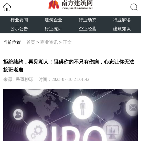
行业要闻
建筑企业
行业动态
行业解读
搜索
公示公告
行业统计
企业经营
建筑知识
当前位置：
首页
>
商业资讯
>
正文
拒绝续约，再见湖人！阻碍你的不只有伤病，心态让你无法
接班老詹
来源 : 呆哥聊球 时间：2023-07-10 21:01:42