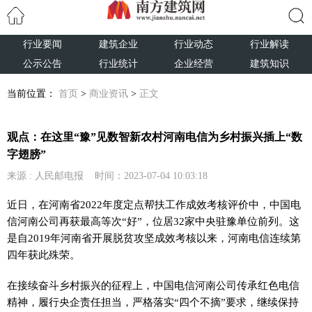
行业要闻
建筑企业
行业动态
行业解读
搜索
公示公告
行业统计
企业经营
建筑知识
当前位置：
首页
>
商业资讯
>
正文
观点：在这里“豫”见数智新农村河南电信为乡村振兴插上“数
字翅膀”
来源 : 人民邮电报 时间：2023-07-04 10:03:18
近日，在河南省2022年度定点帮扶工作成效考核评价中，中国电
信河南公司再获最高等次“好”，位居32家中央驻豫单位前列。这
是自2019年河南省开展脱贫攻坚成效考核以来，河南电信连续第
四年获此殊荣。
在接续奋斗乡村振兴的征程上，中国电信河南公司传承红色电信
精神，履行央企责任担当，严格落实“四个不摘”要求，继续保持