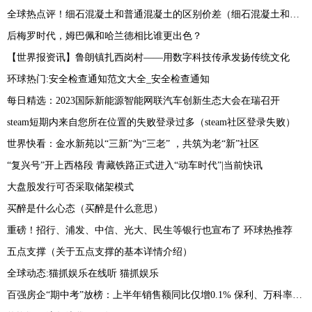
全球热点评！细石混凝土和普通混凝土的区别价差（细石混凝土和普通混凝土的区别有哪些）
后梅罗时代，姆巴佩和哈兰德相比谁更出色？
【世界报资讯】鲁朗镇扎西岗村——用数字科技传承发扬传统文化
环球热门:安全检查通知范文大全_安全检查通知
每日精选：2023国际新能源智能网联汽车创新生态大会在瑞召开
steam短期内来自您所在位置的失败登录过多（steam社区登录失败）
世界快看：金水新苑以“三新”为“三老” ，共筑为老“新”社区
“复兴号”开上西格段 青藏铁路正式进入“动车时代”|当前快讯
大盘股发行可否采取储架模式
买醉是什么心态（买醉是什么意思）
重磅！招行、浦发、中信、光大、民生等银行也宣布了 环球热推荐
五点支撑（关于五点支撑的基本详情介绍）
全球动态:猫抓娱乐在线听 猫抓娱乐
百强房企“期中考”放榜：上半年销售额同比仅增0.1% 保利、万科率先迈入2000亿阵营-热门看点