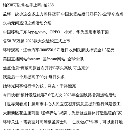
铀238可以拿在手上吗_铀238
孟铎：缺少这么多主力照样冠军 中国女篮姑娘们好样的-全球今热点
永劫无间逐浪之鲤活动介绍
中国移动广东App在vivo、OPPO、小米、华为应用市场下架
售58.78万起 2023款大众途锐正式上市
环球观察：江铃汽车(000550.SZ)近日收到政府扶持资金1.5亿元
美国直播网站freecam_国外cam网站_全球快讯
焦点信息:青藏高原首次开行G字头高铁 可达京沪
我最后一个月提高了90分|每日头条
她转光同事银行卡的钱，网友：干得漂亮
今日快看!预计发送旅客7.6亿人次 2023年全国铁路暑期运输启动
【世界聚看点】滕州市中心人民医院召开满意度提升暨行风建设工作会议
大鹏新区花生唐商圈“暖蜂驿站”揭牌，为新就业群体打造温暖的“家”_焦点讯息
环球关注：需要面对高等级圣骑士时，亡灵做好3件事，可以更好地保护侍僧