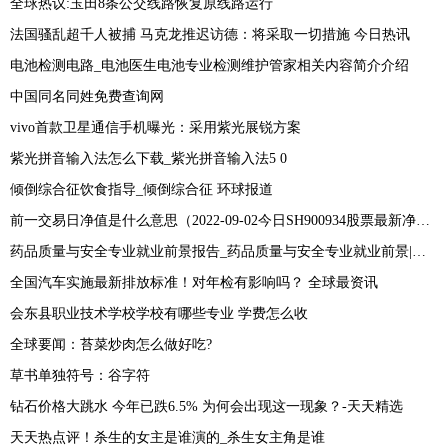
全球热议:玉田8条公交线路恢复原线路运行
法国骚乱超千人被捕 马克龙推迟访德：将采取一切措施 今日热讯
电池检测电路_电池医生电池专业检测维护管家相关内容简介介绍
中国同名同姓免费查询网
vivo首款卫星通信手机曝光：采用紫光展锐方案
紫光拼音输入法怎么下载_紫光拼音输入法5 0
倾倒综合征饮食指导_倾倒综合征 环球报道
前一交易日净值是什么意思（2022-09-02今日SH900934股票最新净值和交易情况） 当前热门
药品质量与安全专业就业前景报告_药品质量与安全专业就业前景|世界短讯
全国汽车实施最新排放标准！对年检有影响吗？ 全球最资讯
会东县职业技术学校学校有哪些专业 学费怎么收
全球要闻：苔菜炒肉怎么做好吃?
草书单独符号：谷字符
钻石价格大跳水 今年已跌6.5% 为何会出现这一现象？-天天精选
天天热点评！杀生的女主是谁演的_杀生女主角是谁