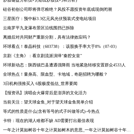
炒股键盘分析技巧(短线炒股技巧和分析)
硅谷初创公司即将弹尽粮绝？风投不愿投资年底或现倒闭潮
三星医疗：预中标3.3亿元风光伏预装式变电站项目
云南罗平九龙瀑布景区沿线围挡已拆除
离婚后对共同财产重新分割，具有法律效应吗？
环球看点！泰晶科技（603738）：该股换手率大于8%（07-03）
京剧《主角》：看京剧流派演绎“秦腔女皇”
环球新动态：陕西镇巴县遭遇强降雨 当地紧急转移安置群众4533人
全球热点！量身高、限血型、卡地域，奇葩招聘为哪般？
3日机构强推买入 6股极度低估_世界要闻
【报资讯】演唱会火爆背后是澎湃的文化活力
当前关注：望天球金鱼_对于望天球金鱼简单介绍
等式的性质是什么(含有等号的式子叫做等式)-今热点
卡特：现在的湖人啥都不缺 AD需要打出最佳表现
一年之计莫如树谷十年之计莫如树木的意思_一年之计莫如树谷十年之计终身之计