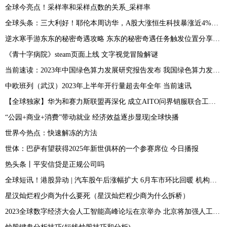
全球今亮点！采样率和采样点数的关系_采样率
全球头条：三大利好！耶伦本周访华，A股大涨恒生科技暴涨近4%，人民币止跌
逆水寒手游东东的秘密奇遇攻略 东东的秘密奇遇任务触发位置分享[多图]
《青十字病院》steam页面上线 文字视觉冒险解谜
当前速读：2023年中国绿色算力发展研究报告发布 我国绿色算力发展态势良好
中欧班列（武汉）2023年上半年开行量超去年全年 当前速讯
【全球独家】华为和赛力斯联盟再深化 成立AITO问界销服联合工作组
“公园+商业+消费”带动就业 经济效益逐步显现|全球快播
世界今热点：快速解冻的方法
世体：巴萨有望获得2025年新世俱杯的一个参赛席位 今日播报
热头条丨平安信贷是正规公司吗
全球短讯！港股异动 | 汽车股午后涨幅扩大 6月车市环比回暖 机构看好新能源车对传统燃油汽车加速替代
星汉灿烂程少商为什么要死（星汉灿烂程少商为什么拆桥）
2023全球数字经济大会人工智能高峰论坛在京举办 北京将加强人工智能政策创新和标准引领-当前短讯