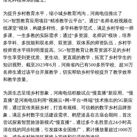
为提升乡村教育水平，缩小城乡教育鸿沟，河南电信推出了
5G+智慧教育应用项目“精准教学云平台”。通过“名师名校视频在
线课堂”模块，构建多样性、多学科教学范式，满足乡村学校一师
多课、一生多教的实际需求；通过“多资源、名师训”模块，培养
多学科、多技能和双名师、双资源、双体系的师资队伍，乡村学
校师资水平得到明显提高。5G+智慧教育让教育资源不足的乡村
学生享受到更优质、更生动、更直观的教学，拓宽了乡村学生的
知识视野。截至2023年6月，河南省内已有500多所学校、超30万
名师生通过该平台开展教学，切实帮助乡村学校提升了教学效率
和教学质量。
为原生态呈现乡村形象，河南电信积极试点“慢直播”新应用。“慢
直播”是河南电信利用“视频云+网+平台+终端”技术推出的5G新应
用，通过宣传美丽乡村，打造有规模、可信赖的数字乡村品牌形
象，满足乡村数字生活建设需求。鹤壁浚县在古庙会期间，首次
尝试探索智慧旅游新模式“慢直播”，通过多个名胜景点24小时高
清在线的同步轮播，引发媒体全国推广，累计播放量超过1000万
次，成为乡村旅游拓展线上宣传和引流的新途径。