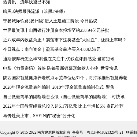
热资讯！流年浅黛已不知
暗黑3法师最强流派（暗黑3法师）
宁扬城际铁路(扬州段)进入土建施工阶段 今日热议
世界最资讯丨山西银行注册资本拟增至约258.94亿元获批
近八成年内收益为正！震荡市下这类基金“大回血”，还能上车吗？ 世界看点
今日视点：南向资金｜盈富基金获净买入4.83亿港元
迪斯按摩椅怎么样?我也在关注中,优缺点评测感受 当前短讯
电影《力量密码》首映 陈都灵新银幕形象惹人心疼_世界快讯
陕西国家智慧健康养老试点示范单位达31个，将持续推出智慧养老应用场景 焦点
2020年现金流量表的编制_2018年现金流量表编制公式_聚焦
自己做最简单的隔断墙怎么做（自己做最简单的隔断墙）-时快讯
2022年全国教育经费总投入超6.1万亿元 比上年增长6%|资讯推荐
再传赴美上市，SHEIN的“秘密”公开化
Copyright © 2015-2022 南方建筑网版权所有 备案号：
粤ICP备18023326号-21
联系邮