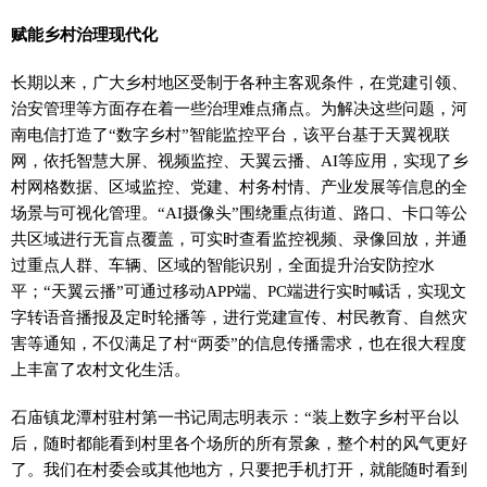
赋能乡村治理现代化
长期以来，广大乡村地区受制于各种主客观条件，在党建引领、
治安管理等方面存在着一些治理难点痛点。为解决这些问题，河
南电信打造了“数字乡村”智能监控平台，该平台基于天翼视联
网，依托智慧大屏、视频监控、天翼云播、AI等应用，实现了乡
村网格数据、区域监控、党建、村务村情、产业发展等信息的全
场景与可视化管理。“AI摄像头”围绕重点街道、路口、卡口等公
共区域进行无盲点覆盖，可实时查看监控视频、录像回放，并通
过重点人群、车辆、区域的智能识别，全面提升治安防控水
平；“天翼云播”可通过移动APP端、PC端进行实时喊话，实现文
字转语音播报及定时轮播等，进行党建宣传、村民教育、自然灾
害等通知，不仅满足了村“两委”的信息传播需求，也在很大程度
上丰富了农村文化生活。
石庙镇龙潭村驻村第一书记周志明表示：“装上数字乡村平台以
后，随时都能看到村里各个场所的所有景象，整个村的风气更好
了。我们在村委会或其他地方，只要把手机打开，就能随时看到