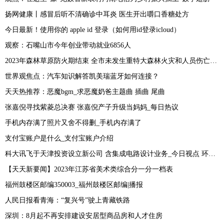
扬网健康丨感冒后听不清确诊中耳炎 医生开出嚼口香糖处方
今日最新！使用你的 apple id 登录（如何用id登录icloud）
观察：石嘴山市今年创业带动就业6856人
2023年森林草原防火期结束 全市未发生重特大森林火灾和人员伤亡事故
世界观焦点：汽车知识解答凯美瑞蓝牙如何连接？
天天热推荐：恶魔bgm_求恶魔奶爸主题曲 插曲 尾曲
张嘉倪寻找紫菱总决赛 张嘉倪产子升级当妈妈_每日热议
手机内存满了照片又舍不得删_手机内存满了
支付宝账户是什么_支付宝账户介绍
科大讯飞于天津投资设立新公司 含集成电路设计业务_今日视点 环球今头条
【天天新要闻】2023年江苏省美术类综合分一分一档表
福州鼓楼区邮编350003_福州鼓楼区邮编|播报
人民日报看青海：“复兴号”驶上青藏铁路
深圳：8月起不再安排建设安居型商品房和人才住房