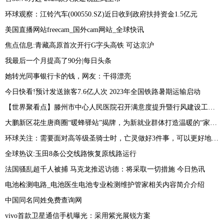
环球观察：江铃汽车(000550.SZ)近日收到政府扶持资金1.5亿元
美国直播网站freecam_国外cam网站_全球快讯
焦点信息:青藏高原首次开行G字头高铁 可达京沪
我最后一个月提高了90分|每日头条
她转光同事银行卡的钱，网友：干得漂亮
今日快看!预计发送旅客7.6亿人次 2023年全国铁路暑期运输启动
【世界聚看点】滕州市中心人民医院召开满意度提升暨行风建设工作会议
大鹏新区花生唐商圈“暖蜂驿站”揭牌，为新就业群体打造温暖的“家”_焦点讯息
环球关注：需要面对高等级圣骑士时，亡灵做好3件事，可以更好地保护侍僧
全球热议:玉田8条公交线路恢复原线路运行
法国骚乱超千人被捕 马克龙推迟访德：将采取一切措施 今日热讯
电池检测电路_电池医生电池专业检测维护管家相关内容简介介绍
中国同名同姓免费查询网
vivo首款卫星通信手机曝光：采用紫光展锐方案