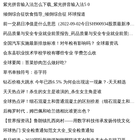
紫光拼音输入法怎么下载_紫光拼音输入法5 0
倾倒综合征饮食指导_倾倒综合征 环球报道
前一交易日净值是什么意思（2022-09-02今日SH900934股票最新净值和交易情况） 当前热门
药品质量与安全专业就业前景报告_药品质量与安全专业就业前景|世界短讯
全国汽车实施最新排放标准！对年检有影响吗？ 全球最资讯
会东县职业技术学校学校有哪些专业 学费怎么收
全球要闻：苔菜炒肉怎么做好吃?
草书单独符号：谷字符
钻石价格大跳水 今年已跌6.5% 为何会出现这一现象？-天天精选
天天热点评！杀生的女主是谁演的_杀生女主角是谁
全球热点评！细石混凝土和普通混凝土的区别价差（细石混凝土和普通混凝土的区别有哪些）
后梅罗时代，姆巴佩和哈兰德相比谁更出色？
【世界报资讯】鲁朗镇扎西岗村——用数字科技传承发扬传统文化
环球热门:安全检查通知范文大全_安全检查通知