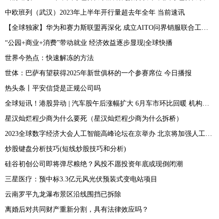
中欧班列（武汉）2023年上半年开行量超去年全年 当前速讯
【全球独家】华为和赛力斯联盟再深化 成立AITO问界销服联合工作组
“公园+商业+消费”带动就业 经济效益逐步显现|全球快播
世界今热点：快速解冻的方法
世体：巴萨有望获得2025年新世俱杯的一个参赛席位 今日播报
热头条丨平安信贷是正规公司吗
全球短讯！港股异动 | 汽车股午后涨幅扩大 6月车市环比回暖 机构看好新能源车对传统燃油汽车加速替代
星汉灿烂程少商为什么要死（星汉灿烂程少商为什么拆桥）
2023全球数字经济大会人工智能高峰论坛在京举办 北京将加强人工智能政策创新和标准引领-当前短讯
炒股键盘分析技巧(短线炒股技巧和分析)
硅谷初创公司即将弹尽粮绝？风投不愿投资年底或现倒闭潮
三星医疗：预中标3.3亿元风光伏预装式变电站项目
云南罗平九龙瀑布景区沿线围挡已拆除
离婚后对共同财产重新分割，具有法律效应吗？