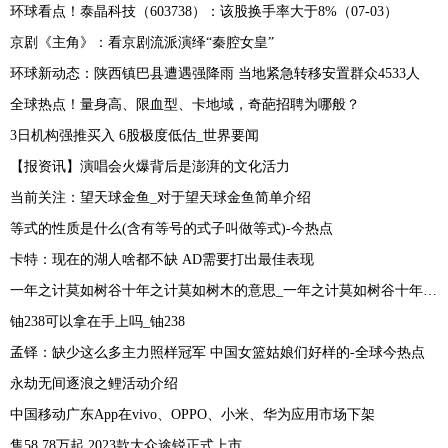
环球看点！泰晶科技（603738）：该股换手率大于8%（07-03）
京剧《主角》：看京剧流派演绎“秦腔女皇”
环球新动态：陕西镇巴县遭遇强降雨 当地紧急转移安置群众4533人
全球热点！量身高、限血型、卡地域，奇葩招聘为哪般？
3日机构强推买入 6股极度低估_世界要闻
【报资讯】演唱会火爆背后是澎湃的文化活力
当前关注：望天球金鱼_对于望天球金鱼简单介绍
等式的性质是什么(含有等号的式子叫做等式)-今热点
卡特：现在的湖人啥都不缺 AD需要打出最佳表现
一年之计莫如树谷十年之计莫如树木的意思_一年之计莫如树谷十年之计终身之计
铀238可以拿在手上吗_铀238
孟铎：缺少这么多主力照样冠军 中国女篮姑娘们好样的-全球今热点
永劫无间逐浪之鲤活动介绍
中国移动广东App在vivo、OPPO、小米、华为应用市场下架
售58.78万起 2023款大众途锐正式上市