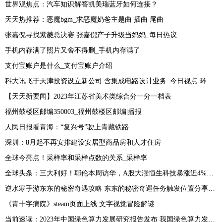
世界观焦点：汽车知识解答凯美瑞蓝牙如何连接？
天天热推荐：恶魔bgm_求恶魔奶爸主题曲 插曲 尾曲
张嘉倪寻找紫菱总决赛 张嘉倪产子升级当妈妈_每日热议
手机内存满了照片又舍不得删_手机内存满了
支付宝账户是什么_支付宝账户介绍
科大讯飞于天津投资设立新公司 含集成电路设计业务_今日视点 环球今头条
【天天新要闻】2023年江苏省美术类综合分一分一档表
福州鼓楼区邮编350003_福州鼓楼区邮编|播报
人民日报看青海：“复兴号”驶上青藏铁路
深圳：8月起不再安排建设安居型商品房和人才住房
全球今亮点！采样率和采样点数的关系_采样率
全球头条：三大利好！耶伦本周访华，A股大涨恒生科技暴涨近4%，人民币止跌
逆水寒手游东东的秘密奇遇攻略 东东的秘密奇遇任务触发位置分享[多图]
《青十字病院》steam页面上线 文字视觉冒险解谜
当前速读：2023年中国绿色算力发展研究报告发布 我国绿色算力发展态势良好