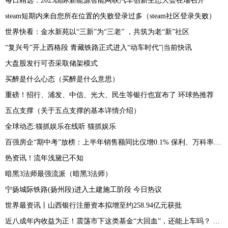
每日精选：2023国际新能源智能网联汽车创新生态大会在瑞召开
steam短期内来自您所在位置的失败登录过多（steam社区登录失败）
世界快看：金水新苑以“三新”为“三老” ，共筑为老“新”社区
“复兴号”开上西格段 青藏铁路正式进入“动车时代”|当前快讯
大盘股发行可否采取储架模式
买醉是什么心态（买醉是什么意思）
重磅！招行、浦发、中信、光大、民生等银行也宣布了 环球热推荐
五点支撑（关于五点支撑的基本详情介绍）
全球动态:猫抓娱乐在线听 猫抓娱乐
百强房企“期中考”放榜：上半年销售额同比仅增0.1% 保利、万科率先迈入2000亿阵营-热门看点
热资讯！流年浅黛已不知
暗黑3法师最强流派（暗黑3法师）
宁扬城际铁路(扬州段)进入土建施工阶段 今日热议
世界最资讯丨山西银行注册资本拟增至约258.94亿元获批
近八成年内收益为正！震荡市下这类基金“大回血”，还能上车吗？ 世界看点