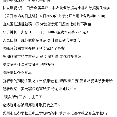
长安期货7月10日贵金属早评：非农就业数据与小非农数据劈叉但美联储本月加息预期仍存，贵金属期价或承压运行
【公开市场每日提醒】今日有50亿央行公开市场业务到期(07-10)
山东国信违规被罚40万 对监管发现问题整改措施不到位
好价神机！火影 T5K 12代i5+4060游戏本到手5399元！
人民日报：规范家庭装修活动 让群众省心更舒心
珠峰顶部积雪有多厚？科学家给了答案
暑期旅游市场丰富多元 研学游升温 文化游受青睐
洗纹身疼还是纹纹身疼 洗纹身疼
周转量是什么意思
新赛季的期待？狄龙：当然想进附加赛&季后赛 但要从婴儿学步开始
记者观察丨美元霸权危害经济 肯尼亚通胀严重
“现实版许三多”，提干了！
速溶咖啡会被现磨咖啡取而代之吗？
冀州市信都学校是私立学校吗高中_冀州市信都学校是私立学校吗