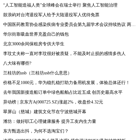
“人工智能造福人类”全球峰会在瑞士举行 聚焦人工智能治理
鼓浪屿对台湾退役军人给予大陆退役军人优待免票
中国医药教育协会感染疾病专业委员会第九届学术会议持续热议 两性霉素专家共识发布
华尔街靠吸血世界充盈自己的钱包
北京3000余间保租房专供大学生
李玟丈夫称一直对李玟很好被质疑，不能及时止损的感情多伤人
八大味有哪些?
兰桂坊的usb（兰桂坊usb什么意思）
价格不足1000元，华为稳扎稳打助力备用机发展，体验总体还行！
去年我国新接造船订单中绿色船舶占比近五成 创历史最高水平
异动榜 | 京东方A(000725.SZ)涨超2%，收盘价4.32元
翠屏山（慈城）建筑文化节在宁波慈城开幕
潍坊：做好职工心理健康服务 提升工友内生力量
东方甄选出抖，为何不选淘宝们？