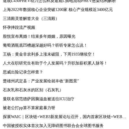
途观L430PHEV动力怎么样及途观L插电混动PHEV悬架结构解析
上海2022年数据核心企业突破1200家 核心产业规模近3400亿元
三清殿灵签解签大全（三清殿）
怀孕摔跤流产视频
殷悦宣布离婚！结束多年婚姻，原因曝光
葡萄酒瓶底凹槽越深越好吗？听听专家怎么说！
王杨：黄金非农利多上涨未破阻，下周1935继续空！
人大在职研究生有助于个人发展吗？升职加薪积累人脉等！
思威出险记录怎样查？
楚雄州武定县：产业发展绘就丰收“新图景”
石灰乳和石灰水的区别（石灰乳）
曼联名宿范德萨因脑溢血被送往ICU治疗
被老公打pp算不算家庭暴力呀
探展WAIC｜区块链+WEB3新发展论坛召开，国内首家区块链+WEB3创投联盟成立
中国被授权实体首次加入无障碍图书联合会全球图书服务