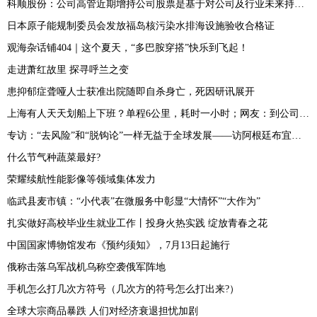
科顺股份：公司高管近期增持公司股票是基于对公司及行业未来持续稳定发展和长期投资价值的信心
日本原子能规制委员会发放福岛核污染水排海设施验收合格证
观海杂话铺404｜这个夏天，“多巴胺穿搭”快乐到飞起！
走进萧红故里 探寻呼兰之变
患抑郁症聋哑人士获准出院随即自杀身亡，死因研讯展开
上海有人天天划船上下班？单程6公里，耗时一小时；网友：到公司先洗澡？
专访：“去风险”和“脱钩论”一样无益于全球发展——访阿根廷布宜诺斯艾利斯大学研究员布斯特洛
什么节气种蔬菜最好?
荣耀续航性能影像等领域集体发力
临武县麦市镇：“小代表”在微服务中彰显“大情怀”“大作为”
扎实做好高校毕业生就业工作丨投身火热实践 绽放青春之花
中国国家博物馆发布《预约须知》，7月13日起施行
俄称击落乌军战机乌称空袭俄军阵地
手机怎么打几次方符号（几次方的符号怎么打出来?）
全球大宗商品暴跌 人们对经济衰退担忧加剧