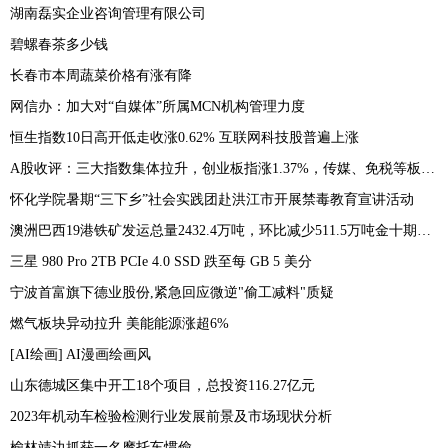
湖南磊实企业咨询管理有限公司
碧螺春茶多少钱
长春市本周蔬菜价格有涨有降
网信办：加大对“自媒体”所属MCN机构管理力度
恒生指数10日高开低走收涨0.62% 互联网科技股普遍上涨
A股收评：三大指数集体拉升，创业板指涨1.37%，传媒、免税等板块表现活跃
怀化学院暑期“三下乡”社会实践团赴洪江市开展禁毒教育宣讲活动
澳洲巴西19港铁矿发运总量2432.4万吨，环比减少511.5万吨金十期货07月10日讯，7月3日-7月9日Mysteel澳洲巴西19港铁矿发运总量2432.4万吨，环比减少511.5万吨
三星 980 Pro 2TB PCIe 4.0 SSD 跌至每 GB 5 美分
宁波首富旗下德业股份,紧急回应微逆"偷工减料"质疑
燃气板块异动拉升 美能能源涨超6%
[AI绘画] AI漫画绘画风
山东德城区集中开工18个项目，总投资116.27亿元
2023年机动车检验检测行业发展前景及市场现状分析
榆林靖边抓获一名摩托车惯偷