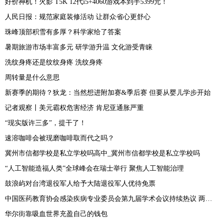
好价神机！火影 T5K 12代i5+4060游戏本到手5399元！
人民日报：规范家庭装修活动 让群众省心更舒心
珠峰顶部积雪有多厚？科学家给了答案
暑期旅游市场丰富多元 研学游升温 文化游受青睐
洗纹身疼还是纹纹身疼 洗纹身疼
周转量是什么意思
新赛季的期待？狄龙：当然想进附加赛&季后赛 但要从婴儿学步开始
记者观察丨美元霸权危害经济 肯尼亚通胀严重
“现实版许三多”，提干了！
速溶咖啡会被现磨咖啡取而代之吗？
冀州市信都学校是私立学校吗高中_冀州市信都学校是私立学校吗
“人工智能造福人类”全球峰会在瑞士举行 聚焦人工智能治理
鼓浪屿对台湾退役军人给予大陆退役军人优待免票
中国医药教育协会感染疾病专业委员会第九届学术会议持续热议 两性霉素专家共识发布
华尔街靠吸血世界充盈自己的钱包