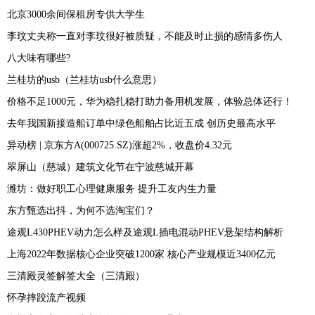
北京3000余间保租房专供大学生
李玟丈夫称一直对李玟很好被质疑，不能及时止损的感情多伤人
八大味有哪些?
兰桂坊的usb（兰桂坊usb什么意思）
价格不足1000元，华为稳扎稳打助力备用机发展，体验总体还行！
去年我国新接造船订单中绿色船舶占比近五成 创历史最高水平
异动榜 | 京东方A(000725.SZ)涨超2%，收盘价4.32元
翠屏山（慈城）建筑文化节在宁波慈城开幕
潍坊：做好职工心理健康服务 提升工友内生力量
东方甄选出抖，为何不选淘宝们？
途观L430PHEV动力怎么样及途观L插电混动PHEV悬架结构解析
上海2022年数据核心企业突破1200家 核心产业规模近3400亿元
三清殿灵签解签大全（三清殿）
怀孕摔跤流产视频