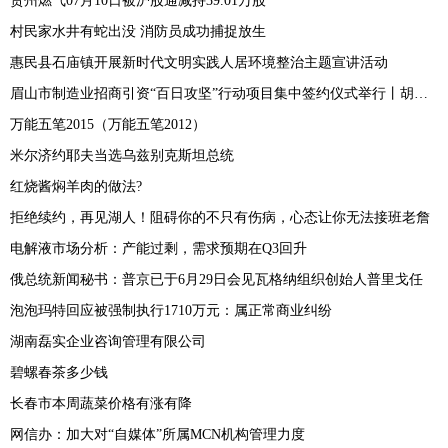
贵州燃气07月10日被沪股通减持39.01万股
村民家水井有蛇出没 消防员成功捕捉放生
惠民县石庙镇开展新时代文明实践人居环境整治主题宣讲活动
眉山市制造业招商引资“百日攻坚”行动项目集中签约仪式举行丨胡元坤刘舒琪陆建平邓智林致辞 黄河主持
万能五笔2015（万能五笔2012）
米尔济约耶夫当选乌兹别克斯坦总统
红烧酱焖羊肉的做法?
拒绝续约，再见湖人！阻碍你的不只有伤病，心态让你无法接班老詹
电解液市场分析：产能过剩，需求预期在Q3回升
俄总统新闻秘书：普京已于6月29日会见瓦格纳组织创始人普里戈任
泡泡玛特回应被强制执行1710万元：属正常商业纠纷
湖南磊实企业咨询管理有限公司
碧螺春茶多少钱
长春市本周蔬菜价格有涨有降
网信办：加大对“自媒体”所属MCN机构管理力度