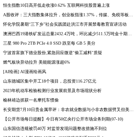
恒生指数10日高开低走收涨0.62% 互联网科技股普遍上涨
A股收评：三大指数集体拉升，创业板指涨1.37%，传媒、免税等板块表现活跃
怀化学院暑期“三下乡”社会实践团赴洪江市开展禁毒教育宣讲活动
澳洲巴西19港铁矿发运总量2432.4万吨，环比减少511.5万吨金十期货07月10日讯，7月3日-7月9日Mysteel澳洲巴西19港铁矿发运总量2432.4万吨，环比减少511.5万吨
三星 980 Pro 2TB PCIe 4.0 SSD 跌至每 GB 5 美分
宁波首富旗下德业股份,紧急回应微逆"偷工减料"质疑
燃气板块异动拉升 美能能源涨超6%
[AI绘画] AI漫画绘画风
山东德城区集中开工18个项目，总投资116.27亿元
2023年机动车检验检测行业发展前景及市场现状分析
榆林靖边抓获一名摩托车惯偷
长安期货7月10日贵金属早评：非农就业数据与小非农数据劈叉但美联储本月加息预期仍存，贵金属期价或承压运行
【公开市场每日提醒】今日有50亿央行公开市场业务到期(07-10)
山东国信违规被罚40万 对监管发现问题整改措施不到位