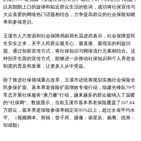
以其朗朗上口的旋律和贴近群众生活的歌词，成功将社保宣传与
大众喜爱的网络热门话题相结合，力争提高群众的社会保险知晓
率和参保意识。
玉溪市人力资源和社会保障局副局长温进武表示，社会保障是民
生安全之本，关乎人民群众最关心、最直接、最现实的利益问
题。通过创新宣传方式，将社保知识与网络流行元素相结合。这
种别开生面的宣传方式，能够进一步推动社保知识和个人养老金
制度的普及和发展，让更多人从中受益。
除了推进社保领域重点改革，玉溪市还统筹规划实施社会保险全
民参保扩面、基本养老保险扩面增效专项行动，组建先锋队79个
常态开展社保服务“康乃馨”行动，越来越多的群众被纳入了温暖
的“社保网”。数据显示，当前玉溪市基本养老保险覆盖了167.64
万群众，基本养老保险参保率稳定在95%以上，超过全省平均水
平。（视频脚本、剪辑：曾子芮、摄像：谢星辰、杨骞、统筹：
邹靖聪）