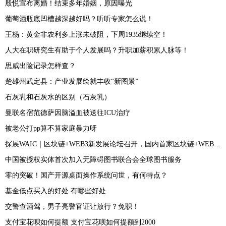
殷悦宣布离婚！结束多年婚姻，原因曝光
葡萄酒瓶底凹槽越深越好吗？听听专家怎么说！
王杨：黄金非农利多上涨未破阻，下周1935继续空！
人大在职研究生有助于个人发展吗？升职加薪积累人脉等！
思威出险记录怎样查？
楚雄州武定县：产业发展绘就丰收“新图景”
石灰乳和石灰水的区别（石灰乳）
曼联名宿范德萨因脑溢血被送往ICU治疗
被老公打pp算不算家庭暴力呀
探展WAIC｜区块链+WEB3新发展论坛召开，国内首家区块链+WEB3创投联盟成立
中国被授权实体首次加入无障碍图书联合会全球图书服务
零的突破！国产开源桌面操作系统问世，有何特点？
基金低点买入的好处 有哪些好处
交警查酒驾，男子亮警官证让放行？免职！
支付宝花呗如何提额 支付宝花呗如何提额到2000