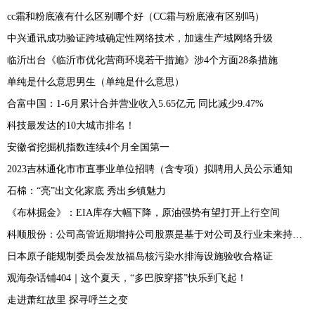
cc霜和粉底液有什么区别哪个好（CC霜与粉底液有区别吗）
中兴通讯成功验证跨域确定性网络技术，加速生产域网络升级
临沂出台《临沂市优化营商环境若干措施》涉4个方面28条措施
单纯是什么意思男生（单纯是什么意思）
合富中国：1-6月累计合并营业收入5.65亿元 同比减少9.47%
科技最发达的10大城市排名！
安徽省挖掘机指数连续4个月全国第一
2023吉林通化市市直事业单位招聘（含专项）拟聘用人员公示通知
石棉：“亮”出文化家底 秀出乡镇魅力
《布林掘金》：EIA库存大幅下降，原油强势有望打开上行空间
科顺股份：公司高管近期增持公司股票是基于对公司及行业未来持续稳定发展和长期投资价值的信心
日本原子能规制委员会发放福岛核污染水排海设施验收合格证
观海杂话铺404｜这个夏天，“多巴胺穿搭”快乐到飞起！
走进萧红故里 探寻呼兰之变