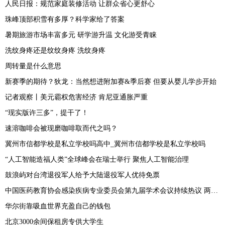
人民日报：规范家庭装修活动 让群众省心更舒心
珠峰顶部积雪有多厚？科学家给了答案
暑期旅游市场丰富多元 研学游升温 文化游受青睐
洗纹身疼还是纹纹身疼 洗纹身疼
周转量是什么意思
新赛季的期待？狄龙：当然想进附加赛&季后赛 但要从婴儿学步开始
记者观察丨美元霸权危害经济 肯尼亚通胀严重
“现实版许三多”，提干了！
速溶咖啡会被现磨咖啡取而代之吗？
冀州市信都学校是私立学校吗高中_冀州市信都学校是私立学校吗
“人工智能造福人类”全球峰会在瑞士举行 聚焦人工智能治理
鼓浪屿对台湾退役军人给予大陆退役军人优待免票
中国医药教育协会感染疾病专业委员会第九届学术会议持续热议 两性霉素专家共识发布
华尔街靠吸血世界充盈自己的钱包
北京3000余间保租房专供大学生