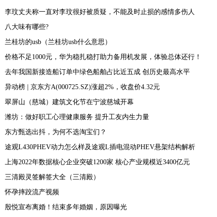
李玟丈夫称一直对李玟很好被质疑，不能及时止损的感情多伤人
八大味有哪些?
兰桂坊的usb（兰桂坊usb什么意思）
价格不足1000元，华为稳扎稳打助力备用机发展，体验总体还行！
去年我国新接造船订单中绿色船舶占比近五成 创历史最高水平
异动榜 | 京东方A(000725.SZ)涨超2%，收盘价4.32元
翠屏山（慈城）建筑文化节在宁波慈城开幕
潍坊：做好职工心理健康服务 提升工友内生力量
东方甄选出抖，为何不选淘宝们？
途观L430PHEV动力怎么样及途观L插电混动PHEV悬架结构解析
上海2022年数据核心企业突破1200家 核心产业规模近3400亿元
三清殿灵签解签大全（三清殿）
怀孕摔跤流产视频
殷悦宣布离婚！结束多年婚姻，原因曝光