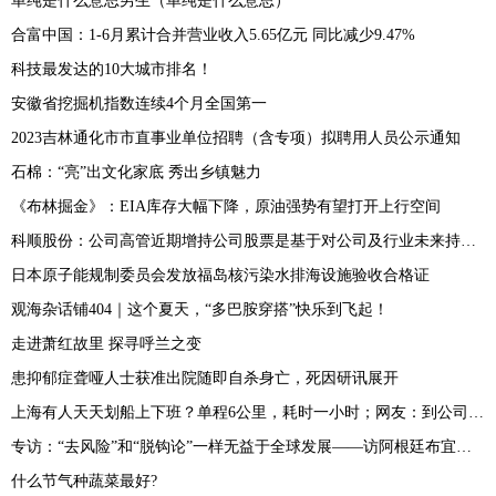
单纯是什么意思男生（单纯是什么意思）
合富中国：1-6月累计合并营业收入5.65亿元 同比减少9.47%
科技最发达的10大城市排名！
安徽省挖掘机指数连续4个月全国第一
2023吉林通化市市直事业单位招聘（含专项）拟聘用人员公示通知
石棉：“亮”出文化家底 秀出乡镇魅力
《布林掘金》：EIA库存大幅下降，原油强势有望打开上行空间
科顺股份：公司高管近期增持公司股票是基于对公司及行业未来持续稳定发展和长期投资价值的信心
日本原子能规制委员会发放福岛核污染水排海设施验收合格证
观海杂话铺404｜这个夏天，“多巴胺穿搭”快乐到飞起！
走进萧红故里 探寻呼兰之变
患抑郁症聋哑人士获准出院随即自杀身亡，死因研讯展开
上海有人天天划船上下班？单程6公里，耗时一小时；网友：到公司先洗澡？
专访：“去风险”和“脱钩论”一样无益于全球发展——访阿根廷布宜诺斯艾利斯大学研究员布斯特洛
什么节气种蔬菜最好?