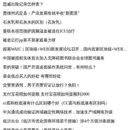
思威出险记录怎样查？
楚雄州武定县：产业发展绘就丰收“新图景”
石灰乳和石灰水的区别（石灰乳）
曼联名宿范德萨因脑溢血被送往ICU治疗
被老公打pp算不算家庭暴力呀
探展WAIC｜区块链+WEB3新发展论坛召开，国内首家区块链+WEB3创投联盟成立
中国被授权实体首次加入无障碍图书联合会全球图书服务
零的突破！国产开源桌面操作系统问世，有何特点？
基金低点买入的好处 有哪些好处
交警查酒驾，男子亮警官证让放行？免职！
支付宝花呗如何提额 支付宝花呗如何提额到2000
cc霜和粉底液有什么区别哪个好（CC霜与粉底液有区别吗）
中兴通讯成功验证跨域确定性网络技术，加速生产域网络升级
临沂出台《临沂市优化营商环境若干措施》涉4个方面28条措施