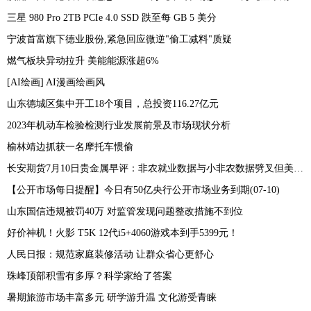
三星 980 Pro 2TB PCIe 4.0 SSD 跌至每 GB 5 美分
宁波首富旗下德业股份,紧急回应微逆"偷工减料"质疑
燃气板块异动拉升 美能能源涨超6%
[AI绘画] AI漫画绘画风
山东德城区集中开工18个项目，总投资116.27亿元
2023年机动车检验检测行业发展前景及市场现状分析
榆林靖边抓获一名摩托车惯偷
长安期货7月10日贵金属早评：非农就业数据与小非农数据劈叉但美联储本月加息预期仍存，贵金属期价或承压运行
【公开市场每日提醒】今日有50亿央行公开市场业务到期(07-10)
山东国信违规被罚40万 对监管发现问题整改措施不到位
好价神机！火影 T5K 12代i5+4060游戏本到手5399元！
人民日报：规范家庭装修活动 让群众省心更舒心
珠峰顶部积雪有多厚？科学家给了答案
暑期旅游市场丰富多元 研学游升温 文化游受青睐