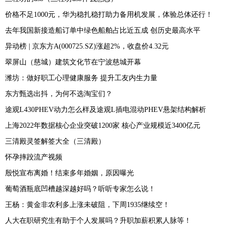
价格不足1000元，华为稳扎稳打助力备用机发展，体验总体还行！
去年我国新接造船订单中绿色船舶占比近五成 创历史最高水平
异动榜 | 京东方A(000725.SZ)涨超2%，收盘价4.32元
翠屏山（慈城）建筑文化节在宁波慈城开幕
潍坊：做好职工心理健康服务 提升工友内生力量
东方甄选出抖，为何不选淘宝们？
途观L430PHEV动力怎么样及途观L插电混动PHEV悬架结构解析
上海2022年数据核心企业突破1200家 核心产业规模近3400亿元
三清殿灵签解签大全（三清殿）
怀孕摔跤流产视频
殷悦宣布离婚！结束多年婚姻，原因曝光
葡萄酒瓶底凹槽越深越好吗？听听专家怎么说！
王杨：黄金非农利多上涨未破阻，下周1935继续空！
人大在职研究生有助于个人发展吗？升职加薪积累人脉等！