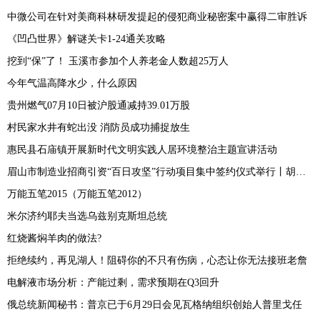
中微公司在针对美商科林研发提起的侵犯商业秘密案中赢得二审胜诉
《凹凸世界》解谜关卡1-24通关攻略
挖到“保”了！ 玉溪市参加个人养老金人数超25万人
今年气温高降水少，什么原因
贵州燃气07月10日被沪股通减持39.01万股
村民家水井有蛇出没 消防员成功捕捉放生
惠民县石庙镇开展新时代文明实践人居环境整治主题宣讲活动
眉山市制造业招商引资“百日攻坚”行动项目集中签约仪式举行丨胡元坤刘舒琪陆建平邓智林致辞 黄河主持
万能五笔2015（万能五笔2012）
米尔济约耶夫当选乌兹别克斯坦总统
红烧酱焖羊肉的做法?
拒绝续约，再见湖人！阻碍你的不只有伤病，心态让你无法接班老詹
电解液市场分析：产能过剩，需求预期在Q3回升
俄总统新闻秘书：普京已于6月29日会见瓦格纳组织创始人普里戈任