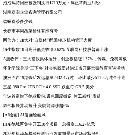
泡泡玛特回应被强制执行1710万元：属正常商业纠纷
湖南磊实企业咨询管理有限公司
碧螺春茶多少钱
长春市本周蔬菜价格有涨有降
网信办：加大对“自媒体”所属MCN机构管理力度
恒生指数10日高开低走收涨0.62% 互联网科技股普遍上涨
A股收评：三大指数集体拉升，创业板指涨1.37%，传媒、免税等板块表现活跃
怀化学院暑期“三下乡”社会实践团赴洪江市开展禁毒教育宣讲活动
澳洲巴西19港铁矿发运总量2432.4万吨，环比减少511.5万吨金十期货07月10日讯，7月3日-7月9日Mysteel澳洲巴西19港铁矿发运总量2432.4万吨，环比减少511.5万吨
三星 980 Pro 2TB PCIe 4.0 SSD 跌至每 GB 5 美分
宁波首富旗下德业股份,紧急回应微逆"偷工减料"质疑
燃气板块异动拉升 美能能源涨超6%
[AI绘画] AI漫画绘画风
山东德城区集中开工18个项目，总投资116.27亿元
2023年机动车检验检测行业发展前景及市场现状分析