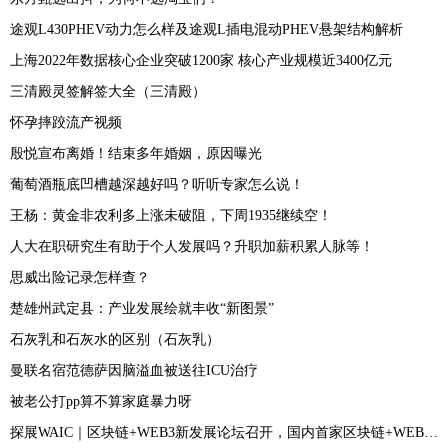
途观L430PHEV动力怎么样及途观L插电混动PHEV悬架结构解析
上海2022年数据核心企业突破1200家 核心产业规模近3400亿元
三清殿灵签解签大全（三清殿）
怀孕摔跤流产视频
殷悦宣布离婚！结束多年婚姻，原因曝光
葡萄酒瓶底凹槽越深越好吗？听听专家怎么说！
王杨：黄金非农利多上涨未破阻，下周1935继续空！
人大在职研究生有助于个人发展吗？升职加薪积累人脉等！
思威出险记录怎样查？
楚雄州武定县：产业发展绘就丰收“新图景”
石灰乳和石灰水的区别（石灰乳）
曼联名宿范德萨因脑溢血被送往ICU治疗
被老公打pp算不算家庭暴力呀
探展WAIC｜区块链+WEB3新发展论坛召开，国内首家区块链+WEB3创投联盟成立