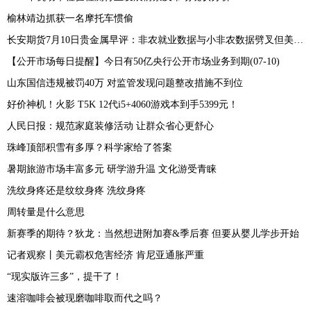
榆林靖边抓获一名摩托车惯偷
长安期货7月10日贵金属早评：非农就业数据与小非农数据劈叉但美联储本月加息预期仍存，贵金属期价或承压运行
【公开市场每日提醒】今日有50亿央行公开市场业务到期(07-10)
山东国信违规被罚40万 对监管发现问题整改措施不到位
好价神机！火影 T5K 12代i5+4060游戏本到手5399元！
人民日报：规范家庭装修活动 让群众省心更舒心
珠峰顶部积雪有多厚？科学家给了答案
暑期旅游市场丰富多元 研学游升温 文化游受青睐
洗纹身疼还是纹纹身疼 洗纹身疼
周转量是什么意思
新赛季的期待？狄龙：当然想进附加赛&季后赛 但要从婴儿学步开始
记者观察丨美元霸权危害经济 肯尼亚通胀严重
“现实版许三多”，提干了！
速溶咖啡会被现磨咖啡取而代之吗？