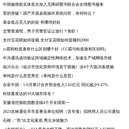
中国被授权实体首次加入无障碍图书联合会全球图书服务
零的突破！国产开源桌面操作系统问世，有何特点？
基金低点买入的好处 有哪些好处
交警查酒驾，男子亮警官证让放行？免职！
支付宝花呗如何提额 支付宝花呗如何提额到2000
cc霜和粉底液有什么区别哪个好（CC霜与粉底液有区别吗）
中兴通讯成功验证跨域确定性网络技术，加速生产域网络升级
临沂出台《临沂市优化营商环境若干措施》涉4个方面28条措施
单纯是什么意思男生（单纯是什么意思）
合富中国：1-6月累计合并营业收入5.65亿元 同比减少9.47%
科技最发达的10大城市排名！
安徽省挖掘机指数连续4个月全国第一
2023吉林通化市市直事业单位招聘（含专项）拟聘用人员公示通知
石棉：“亮”出文化家底 秀出乡镇魅力