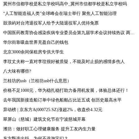
冀州市信都学校是私立学校吗高中_冀州市信都学校是私立学校吗
“人工智能造福人类”全球峰会在瑞士举行 聚焦人工智能治理
鼓浪屿对台湾退役军人给予大陆退役军人优待免票
中国医药教育协会感染疾病专业委员会第九届学术会议持续热议 两性霉素专家共识发布
华尔街靠吸血世界充盈自己的钱包
北京3000余间保租房专供大学生
李玟丈夫称一直对李玟很好被质疑，不能及时止损的感情多伤人
八大味有哪些?
兰桂坊的usb（兰桂坊usb什么意思）
价格不足1000元，华为稳扎稳打助力备用机发展，体验总体还行！
去年我国新接造船订单中绿色船舶占比近五成 创历史最高水平
异动榜 | 京东方A(000725.SZ)涨超2%，收盘价4.32元
翠屏山（慈城）建筑文化节在宁波慈城开幕
潍坊：做好职工心理健康服务 提升工友内生力量
东方甄选出抖，为何不选淘宝们？