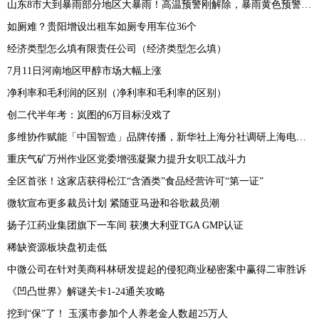
山东8市大到暴雨部分地区大暴雨！高温预警刚解除，暴雨黄色预警就来了
如厕难？贵阳增设出租车如厕专用车位36个
经济类型怎么填有限责任公司（经济类型怎么填）
7月11日河南地区甲醇市场大幅上涨
净利率和毛利润的区别（净利率和毛利率的区别）
创二代半年考：岚图的6万目标没戏了
多维协作赋能「中国智造」品牌传播，新华社上海分社调研上海电气闵行基地
重庆气矿万州作业区党委增强凝聚力提升女职工战斗力
全区首张！这家店获得松江“含酒类”食品经营许可“第一证”
微软宣布更多裁员计划 紧随亚马逊和谷歌裁员潮
扬子江药业集团旗下一车间 获澳大利亚TGA GMP认证
稀缺资源板块盘初走低
中微公司在针对美商科林研发提起的侵犯商业秘密案中赢得二审胜诉
《凹凸世界》解谜关卡1-24通关攻略
挖到“保”了！ 玉溪市参加个人养老金人数超25万人