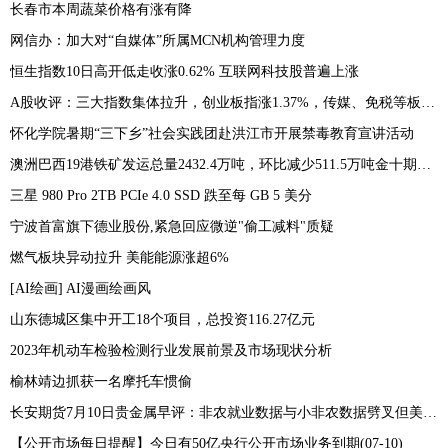
长春市本周蔬菜价格有涨有降
网信办：加大对“自媒体”所属MCN机构管理力度
恒生指数10日高开低走收涨0.62% 互联网科技股普遍上涨
A股收评：三大指数集体拉升，创业板指涨1.37%，传媒、免税等板块表现活跃
怀化学院暑期“三下乡”社会实践团赴洪江市开展禁毒教育宣讲活动
澳洲巴西19港铁矿发运总量2432.4万吨，环比减少511.5万吨金十期货07月10日讯，7月3日-7月9日Mysteel澳洲巴西19港铁矿发运总量2432.4万吨，环比减少511.5万吨
三星 980 Pro 2TB PCIe 4.0 SSD 跌至每 GB 5 美分
宁波首富旗下德业股份,紧急回应微逆"偷工减料"质疑
燃气板块异动拉升 美能能源涨超6%
[AI绘画] AI漫画绘画风
山东德城区集中开工18个项目，总投资116.27亿元
2023年机动车检验检测行业发展前景及市场现状分析
榆林靖边抓获一名摩托车惯偷
长安期货7月10日贵金属早评：非农就业数据与小非农数据劈叉但美联储本月加息预期仍存，贵金属期价或承压运行
【公开市场每日提醒】今日有50亿央行公开市场业务到期(07-10)