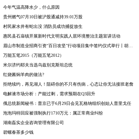
今年气温高降水少，什么原因
贵州燃气07月10日被沪股通减持39.01万股
村民家水井有蛇出没 消防员成功捕捉放生
惠民县石庙镇开展新时代文明实践人居环境整治主题宣讲活动
眉山市制造业招商引资“百日攻坚”行动项目集中签约仪式举行丨胡元坤刘舒琪陆建平邓智林致辞 黄河主持
万能五笔2015（万能五笔2012）
米尔济约耶夫当选乌兹别克斯坦总统
红烧酱焖羊肉的做法?
拒绝续约，再见湖人！阻碍你的不只有伤病，心态让你无法接班老詹
电解液市场分析：产能过剩，需求预期在Q3回升
俄总统新闻秘书：普京已于6月29日会见瓦格纳组织创始人普里戈任
泡泡玛特回应被强制执行1710万元：属正常商业纠纷
湖南磊实企业咨询管理有限公司
碧螺春茶多少钱