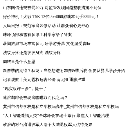
山东国信违规被罚40万 对监管发现问题整改措施不到位
好价神机！火影 T5K 12代i5+4060游戏本到手5399元！
人民日报：规范家庭装修活动 让群众省心更舒心
珠峰顶部积雪有多厚？科学家给了答案
暑期旅游市场丰富多元 研学游升温 文化游受青睐
洗纹身疼还是纹纹身疼 洗纹身疼
周转量是什么意思
新赛季的期待？狄龙：当然想进附加赛&季后赛 但要从婴儿学步开始
记者观察丨美元霸权危害经济 肯尼亚通胀严重
“现实版许三多”，提干了！
速溶咖啡会被现磨咖啡取而代之吗？
冀州市信都学校是私立学校吗高中_冀州市信都学校是私立学校吗
“人工智能造福人类”全球峰会在瑞士举行 聚焦人工智能治理
鼓浪屿对台湾退役军人给予大陆退役军人优待免票