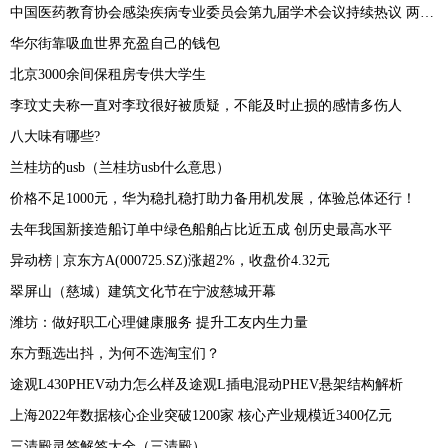
中国医药教育协会感染疾病专业委员会第九届学术会议持续热议 两性霉素专家共识发布
华尔街靠吸血世界充盈自己的钱包
北京3000余间保租房专供大学生
李玟丈夫称一直对李玟很好被质疑，不能及时止损的感情多伤人
八大味有哪些?
兰桂坊的usb（兰桂坊usb什么意思）
价格不足1000元，华为稳扎稳打助力备用机发展，体验总体还行！
去年我国新接造船订单中绿色船舶占比近五成 创历史最高水平
异动榜 | 京东方A(000725.SZ)涨超2%，收盘价4.32元
翠屏山（慈城）建筑文化节在宁波慈城开幕
潍坊：做好职工心理健康服务 提升工友内生力量
东方甄选出抖，为何不选淘宝们？
途观L430PHEV动力怎么样及途观L插电混动PHEV悬架结构解析
上海2022年数据核心企业突破1200家 核心产业规模近3400亿元
三清殿灵签解签大全（三清殿）