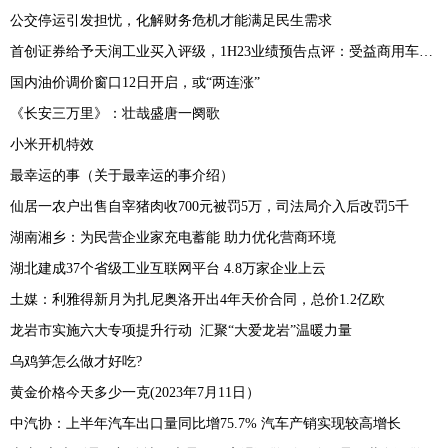
公交停运引发担忧，化解财务危机才能满足民生需求
首创证券给予天润工业买入评级，1H23业绩预告点评：受益商用车行业复苏，1H23业绩预计同比大幅增长
国内油价调价窗口12日开启，或“两连涨”
《长安三万里》：壮哉盛唐一阕歌
小米开机特效
最幸运的事（关于最幸运的事介绍）
仙居一农户出售自宰猪肉收700元被罚5万，司法局介入后改罚5千
湖南湘乡：为民营企业家充电蓄能 助力优化营商环境
湖北建成37个省级工业互联网平台 4.8万家企业上云
土媒：利雅得新月为扎尼奥洛开出4年天价合同，总价1.2亿欧
龙岩市实施六大专项提升行动 汇聚“大爱龙岩”温暖力量
乌鸡笋怎么做才好吃?
黄金价格今天多少一克(2023年7月11日）
中汽协：上半年汽车出口量同比增75.7% 汽车产销实现较高增长