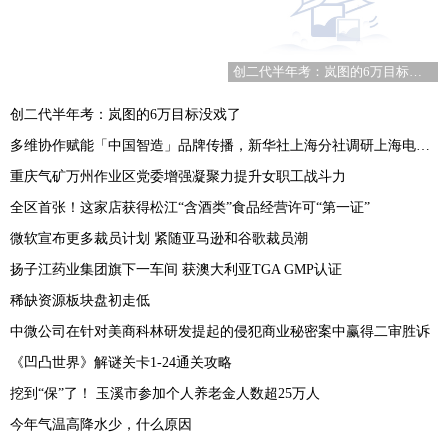
创二代半年考：岚图的6万目标没戏了
创二代半年考：岚图的6万目标没戏了
多维协作赋能「中国智造」品牌传播，新华社上海分社调研上海电气闵行基地
重庆气矿万州作业区党委增强凝聚力提升女职工战斗力
全区首张！这家店获得松江“含酒类”食品经营许可“第一证”
微软宣布更多裁员计划 紧随亚马逊和谷歌裁员潮
扬子江药业集团旗下一车间 获澳大利亚TGA GMP认证
稀缺资源板块盘初走低
中微公司在针对美商科林研发提起的侵犯商业秘密案中赢得二审胜诉
《凹凸世界》解谜关卡1-24通关攻略
挖到“保”了！ 玉溪市参加个人养老金人数超25万人
今年气温高降水少，什么原因