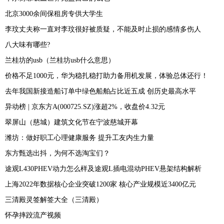
北京3000余间保租房专供大学生
李玟丈夫称一直对李玟很好被质疑，不能及时止损的感情多伤人
八大味有哪些?
兰桂坊的usb（兰桂坊usb什么意思）
价格不足1000元，华为稳扎稳打助力备用机发展，体验总体还行！
去年我国新接造船订单中绿色船舶占比近五成 创历史最高水平
异动榜 | 京东方A(000725.SZ)涨超2%，收盘价4.32元
翠屏山（慈城）建筑文化节在宁波慈城开幕
潍坊：做好职工心理健康服务 提升工友内生力量
东方甄选出抖，为何不选淘宝们？
途观L430PHEV动力怎么样及途观L插电混动PHEV悬架结构解析
上海2022年数据核心企业突破1200家 核心产业规模近3400亿元
三清殿灵签解签大全（三清殿）
怀孕摔跤流产视频