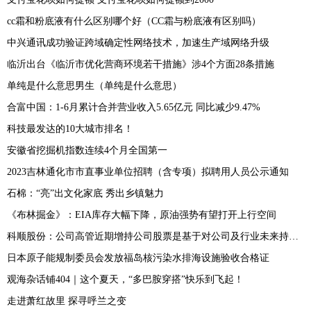
cc霜和粉底液有什么区别哪个好（CC霜与粉底液有区别吗）
中兴通讯成功验证跨域确定性网络技术，加速生产域网络升级
临沂出台《临沂市优化营商环境若干措施》涉4个方面28条措施
单纯是什么意思男生（单纯是什么意思）
合富中国：1-6月累计合并营业收入5.65亿元 同比减少9.47%
科技最发达的10大城市排名！
安徽省挖掘机指数连续4个月全国第一
2023吉林通化市市直事业单位招聘（含专项）拟聘用人员公示通知
石棉：“亮”出文化家底 秀出乡镇魅力
《布林掘金》：EIA库存大幅下降，原油强势有望打开上行空间
科顺股份：公司高管近期增持公司股票是基于对公司及行业未来持续稳定发展和长期投资价值的信心
日本原子能规制委员会发放福岛核污染水排海设施验收合格证
观海杂话铺404｜这个夏天，“多巴胺穿搭”快乐到飞起！
走进萧红故里 探寻呼兰之变