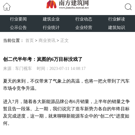
行业要闻
建筑企业
行业动态
行业解读
搜索
公示公告
行业统计
企业经营
建筑知识
当前位置：
首页
>
商业资讯
>
正文
创二代半年考：岚图的6万目标没戏了
来源 : 车门视车 时间：2023-07-11 14:08:17
夏天的来到，不仅带来了气象上的高温，也将一把火带到了汽车
市场令竞争升温。
进入7月，随着各大新能源品牌公布6月销量，上半年的销量之争
暂且告一段落。上一期，我们说完了造车新势力各自的年终目标
及完成进度，这一期，就来聊聊新能源车企中的“创二代”进度如
何。