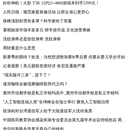
好价神机！火影 T5K 12代i5+4060游戏本到手5399元！
人民日报：规范家庭装修活动 让群众省心更舒心
珠峰顶部积雪有多厚？科学家给了答案
暑期旅游市场丰富多元 研学游升温 文化游受青睐
洗纹身疼还是纹纹身疼 洗纹身疼
周转量是什么意思
新赛季的期待？狄龙：当然想进附加赛&季后赛 但要从婴儿学步开始
记者观察丨美元霸权危害经济 肯尼亚通胀严重
“现实版许三多”，提干了！
速溶咖啡会被现磨咖啡取而代之吗？
冀州市信都学校是私立学校吗高中_冀州市信都学校是私立学校吗
“人工智能造福人类”全球峰会在瑞士举行 聚焦人工智能治理
鼓浪屿对台湾退役军人给予大陆退役军人优待免票
中国医药教育协会感染疾病专业委员会第九届学术会议持续热议 两性霉素专家共识发布
华尔街靠吸血世界充盈自己的钱包