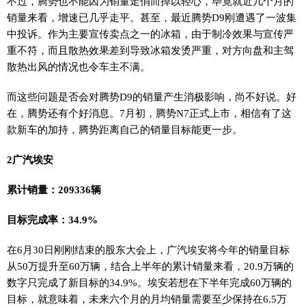
不过，腾势也不能因为销量走俏而掉以轻心，毕竟就近几个月的
销量来看，增速已几乎走平。甚至，最近腾势D9刚遭遇了一波集
中投诉。作为主要宣传卖点之一的冰箱，由于制冷效果与宣传严
重不符，而且散热效果差到导致冰箱发烫严重，对方向盘和主驾
散热出风的情况也令车主不满。
而这些问题是否会对腾势D9的销量产生消极影响，尚不好说。好
在，腾势还有个好消息。7月初，腾势N7正式上市，相信有了这
款新车的加持，腾势距离自己的销量目标能更一步。
2广汽埃安
累计销量：209336辆
目标完成率：34.9%
在6月30日刚刚结束的股东大会上，广汽埃安将今年的销量目标
从50万提升至60万辆，结合上半年的累计销量来看，20.9万辆的
数字只完成了新目标的34.9%。埃安若想在下半年完成60万辆的
目标，就意味着，未来六个月的月均销量需要至少保持在6.5万