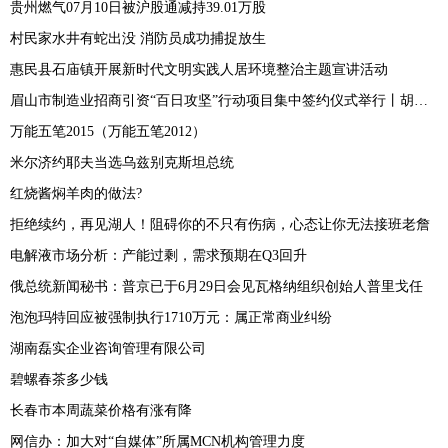
贵州燃气07月10日被沪股通减持39.01万股
村民家水井有蛇出没 消防员成功捕捉放生
惠民县石庙镇开展新时代文明实践人居环境整治主题宣讲活动
眉山市制造业招商引资“百日攻坚”行动项目集中签约仪式举行丨胡元坤刘舒琪陆建平邓智林致辞 黄河主持
万能五笔2015（万能五笔2012）
米尔济约耶夫当选乌兹别克斯坦总统
红烧酱焖羊肉的做法?
拒绝续约，再见湖人！阻碍你的不只有伤病，心态让你无法接班老詹
电解液市场分析：产能过剩，需求预期在Q3回升
俄总统新闻秘书：普京已于6月29日会见瓦格纳组织创始人普里戈任
泡泡玛特回应被强制执行1710万元：属正常商业纠纷
湖南磊实企业咨询管理有限公司
碧螺春茶多少钱
长春市本周蔬菜价格有涨有降
网信办：加大对“自媒体”所属MCN机构管理力度