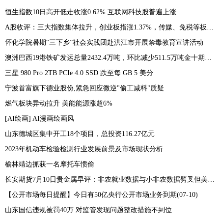
恒生指数10日高开低走收涨0.62% 互联网科技股普遍上涨
A股收评：三大指数集体拉升，创业板指涨1.37%，传媒、免税等板块表现活跃
怀化学院暑期“三下乡”社会实践团赴洪江市开展禁毒教育宣讲活动
澳洲巴西19港铁矿发运总量2432.4万吨，环比减少511.5万吨金十期货07月10日讯，7月3日-7月9日Mysteel澳洲巴西19港铁矿发运总量2432.4万吨，环比减少511.5万吨
三星 980 Pro 2TB PCIe 4.0 SSD 跌至每 GB 5 美分
宁波首富旗下德业股份,紧急回应微逆"偷工减料"质疑
燃气板块异动拉升 美能能源涨超6%
[AI绘画] AI漫画绘画风
山东德城区集中开工18个项目，总投资116.27亿元
2023年机动车检验检测行业发展前景及市场现状分析
榆林靖边抓获一名摩托车惯偷
长安期货7月10日贵金属早评：非农就业数据与小非农数据劈叉但美联储本月加息预期仍存，贵金属期价或承压运行
【公开市场每日提醒】今日有50亿央行公开市场业务到期(07-10)
山东国信违规被罚40万 对监管发现问题整改措施不到位