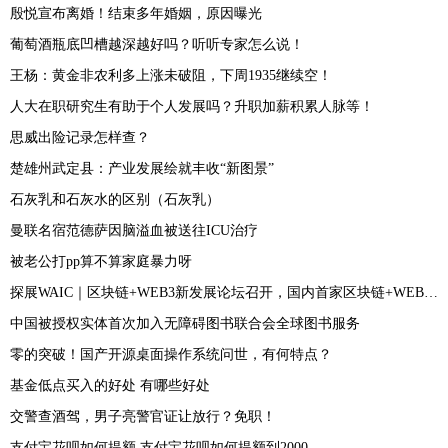
殷悦宣布离婚！结束多年婚姻，原因曝光
葡萄酒瓶底凹槽越深越好吗？听听专家怎么说！
王杨：黄金非农利多上涨未破阻，下周1935继续空！
人大在职研究生有助于个人发展吗？升职加薪积累人脉等！
思威出险记录怎样查？
楚雄州武定县：产业发展绘就丰收“新图景”
石灰乳和石灰水的区别（石灰乳）
曼联名宿范德萨因脑溢血被送往ICU治疗
被老公打pp算不算家庭暴力呀
探展WAIC｜区块链+WEB3新发展论坛召开，国内首家区块链+WEB3创投联盟成立
中国被授权实体首次加入无障碍图书联合会全球图书服务
零的突破！国产开源桌面操作系统问世，有何特点？
基金低点买入的好处 有哪些好处
交警查酒驾，男子亮警官证让放行？免职！
支付宝花呗如何提额 支付宝花呗如何提额到2000