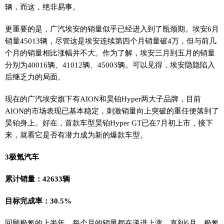
辆，而这，绝非易事。
更重要的是，广汽埃安的销量似乎已经进入到了瓶颈期。埃安6月
销量45013辆，尽管这是埃安连续第四个月销量破4万，但与前几
个月的销量相比涨幅并不大。作为了解，埃安三月到五月的销量
分别为40016辆、41012辆、45003辆。可以见得，埃安隐隐陷入
后继乏力的局面。
现在的广汽埃安旗下有AION和昊铂Hyper两大子品牌，目前
AION的市场表现已基本稳定，刺激销量向上突破的重任便落到了
昊铂身上。好在，首款车型昊铂Hyper GT已在7月初上市，接下
来，就看它是否有潜力成为新的爆款车型。
3极氪汽车
累计销量：42633辆
目标完成率：30.5%
回顾极氪的上半年，每个月的销量都在递进上涨，直到6月，极氪