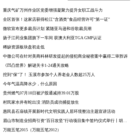
重庆气矿万州作业区党委增强凝聚力提升女职工战斗力
全区首张！这家店获得松江“含酒类”食品经营许可“第一证”
微软宣布更多裁员计划 紧随亚马逊和谷歌裁员潮
扬子江药业集团旗下一车间 获澳大利亚TGA GMP认证
稀缺资源板块盘初走低
中微公司在针对美商科林研发提起的侵犯商业秘密案中赢得二审胜诉
《凹凸世界》解谜关卡1-24通关攻略
挖到“保”了！ 玉溪市参加个人养老金人数超25万人
今年气温高降水少，什么原因
贵州燃气07月10日被沪股通减持39.01万股
村民家水井有蛇出没 消防员成功捕捉放生
惠民县石庙镇开展新时代文明实践人居环境整治主题宣讲活动
眉山市制造业招商引资“百日攻坚”行动项目集中签约仪式举行丨胡元坤刘舒琪陆建平邓智林致辞 黄河主持
万能五笔2015（万能五笔2012）