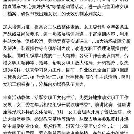
路直通车”知心姐妹热线”等情感沟通活动，进一步完善困难女职
工档案，确保帮扶困难女职工的长效机制落到实处。
加大培训力度，提高女工队伍整体素质。女工委针对今年各条生
产战线及岗位要求，进一步拓展培训渠道，丰富培训内容，利用
井站大修、复线投运、劳动竞赛等实战课堂”，加大站场故障分析
及解决、装置操作等专项培训力度，改进女职工强理论弱操作的
短板。同时组织学习党的二十大精神、各级工作会会议精神、劳
模女职工精神等，指导、帮助女职工放大格局、开阔视野，以先
进为榜样，认真学习努力工作。目前，作业区已全面开启巾帼建
功标兵岗”三八红旗集体”三八红旗手标兵”等创争主题活动，吸引
女职工积极参与，淬炼内功增强队伍实力。
丰富活动载体，活跃女职工文化生活。为更好地推动女职工工作
发展，女工委在年后相继组织开展玫瑰书香”、演讲比赛、健康讲
座等形式多样的文体活动。3月，女工会组织开展了普法宣讲、亲
近大自然春游、参观教育基地等活动，从深入地层参观黄村井煤
矿中感受矿业传奇、煤炭科普、艰苦创业等历史文化，进一步激
发女职工们爱国、爱岗和尊重劳动者的热情，在气矿奋力创建油