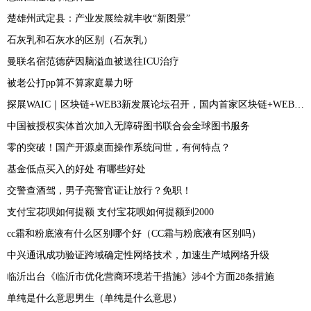
楚雄州武定县：产业发展绘就丰收“新图景”
石灰乳和石灰水的区别（石灰乳）
曼联名宿范德萨因脑溢血被送往ICU治疗
被老公打pp算不算家庭暴力呀
探展WAIC｜区块链+WEB3新发展论坛召开，国内首家区块链+WEB3创投联盟成立
中国被授权实体首次加入无障碍图书联合会全球图书服务
零的突破！国产开源桌面操作系统问世，有何特点？
基金低点买入的好处 有哪些好处
交警查酒驾，男子亮警官证让放行？免职！
支付宝花呗如何提额 支付宝花呗如何提额到2000
cc霜和粉底液有什么区别哪个好（CC霜与粉底液有区别吗）
中兴通讯成功验证跨域确定性网络技术，加速生产域网络升级
临沂出台《临沂市优化营商环境若干措施》涉4个方面28条措施
单纯是什么意思男生（单纯是什么意思）