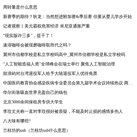
周转量是什么意思
新赛季的期待？狄龙：当然想进附加赛&季后赛 但要从婴儿学步开始
记者观察丨美元霸权危害经济 肯尼亚通胀严重
“现实版许三多”，提干了！
速溶咖啡会被现磨咖啡取而代之吗？
冀州市信都学校是私立学校吗高中_冀州市信都学校是私立学校吗
“人工智能造福人类”全球峰会在瑞士举行 聚焦人工智能治理
鼓浪屿对台湾退役军人给予大陆退役军人优待免票
中国医药教育协会感染疾病专业委员会第九届学术会议持续热议 两性霉素专家共识发布
华尔街靠吸血世界充盈自己的钱包
北京3000余间保租房专供大学生
李玟丈夫称一直对李玟很好被质疑，不能及时止损的感情多伤人
八大味有哪些?
兰桂坊的usb（兰桂坊usb什么意思）