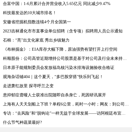
合富中国：1-6月累计合并营业收入5.65亿元 同比减少9.47%
科技最发达的10大城市排名！
安徽省挖掘机指数连续4个月全国第一
2023吉林通化市市直事业单位招聘（含专项）拟聘用人员公示通知
石棉：“亮”出文化家底 秀出乡镇魅力
《布林掘金》：EIA库存大幅下降，原油强势有望打开上行空间
科顺股份：公司高管近期增持公司股票是基于对公司及行业未来持续稳定发展和长期投资价值的信心
日本原子能规制委员会发放福岛核污染水排海设施验收合格证
观海杂话铺404｜这个夏天，“多巴胺穿搭”快乐到飞起！
走进萧红故里 探寻呼兰之变
患抑郁症聋哑人士获准出院随即自杀身亡，死因研讯展开
上海有人天天划船上下班？单程6公里，耗时一小时；网友：到公司先洗澡？
专访：“去风险”和“脱钩论”一样无益于全球发展——访阿根廷布宜诺斯艾利斯大学研究员布斯特洛
什么节气种蔬菜最好?