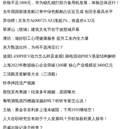
价格不足1000元，华为稳扎稳打助力备用机发展，体验总体还行！
去年我国新接造船订单中绿色船舶占比近五成 创历史最高水平
异动榜 | 京东方A(000725.SZ)涨超2%，收盘价4.32元
翠屏山（慈城）建筑文化节在宁波慈城开幕
潍坊：做好职工心理健康服务 提升工友内生力量
东方甄选出抖，为何不选淘宝们？
途观L430PHEV动力怎么样及途观L插电混动PHEV悬架结构解析
上海2022年数据核心企业突破1200家 核心产业规模近3400亿元
三清殿灵签解签大全（三清殿）
怀孕摔跤流产视频
殷悦宣布离婚！结束多年婚姻，原因曝光
葡萄酒瓶底凹槽越深越好吗？听听专家怎么说！
王杨：黄金非农利多上涨未破阻，下周1935继续空！
人大在职研究生有助于个人发展吗？升职加薪积累人脉等！
思威出险记录怎样查？