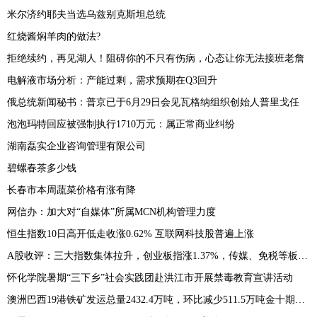
米尔济约耶夫当选乌兹别克斯坦总统
红烧酱焖羊肉的做法?
拒绝续约，再见湖人！阻碍你的不只有伤病，心态让你无法接班老詹
电解液市场分析：产能过剩，需求预期在Q3回升
俄总统新闻秘书：普京已于6月29日会见瓦格纳组织创始人普里戈任
泡泡玛特回应被强制执行1710万元：属正常商业纠纷
湖南磊实企业咨询管理有限公司
碧螺春茶多少钱
长春市本周蔬菜价格有涨有降
网信办：加大对“自媒体”所属MCN机构管理力度
恒生指数10日高开低走收涨0.62% 互联网科技股普遍上涨
A股收评：三大指数集体拉升，创业板指涨1.37%，传媒、免税等板块表现活跃
怀化学院暑期“三下乡”社会实践团赴洪江市开展禁毒教育宣讲活动
澳洲巴西19港铁矿发运总量2432.4万吨，环比减少511.5万吨金十期货07月10日讯，7月3日-7月9日Mysteel澳洲巴西19港铁矿发运总量2432.4万吨，环比减少511.5万吨