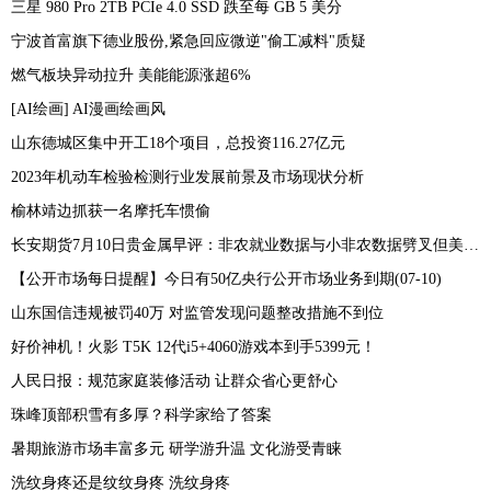
三星 980 Pro 2TB PCIe 4.0 SSD 跌至每 GB 5 美分
宁波首富旗下德业股份,紧急回应微逆"偷工减料"质疑
燃气板块异动拉升 美能能源涨超6%
[AI绘画] AI漫画绘画风
山东德城区集中开工18个项目，总投资116.27亿元
2023年机动车检验检测行业发展前景及市场现状分析
榆林靖边抓获一名摩托车惯偷
长安期货7月10日贵金属早评：非农就业数据与小非农数据劈叉但美联储本月加息预期仍存，贵金属期价或承压运行
【公开市场每日提醒】今日有50亿央行公开市场业务到期(07-10)
山东国信违规被罚40万 对监管发现问题整改措施不到位
好价神机！火影 T5K 12代i5+4060游戏本到手5399元！
人民日报：规范家庭装修活动 让群众省心更舒心
珠峰顶部积雪有多厚？科学家给了答案
暑期旅游市场丰富多元 研学游升温 文化游受青睐
洗纹身疼还是纹纹身疼 洗纹身疼